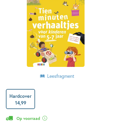
Leesfragment
Hardcover
14
,
99
Op voorraad