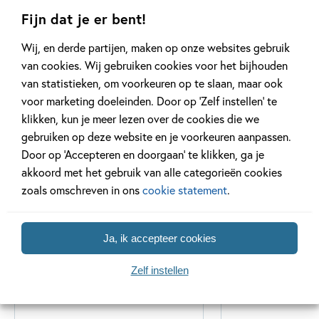
Fijn dat je er bent!
Wij, en derde partijen, maken op onze websites gebruik
van cookies. Wij gebruiken cookies voor het bijhouden
van statistieken, om voorkeuren op te slaan, maar ook
Gerelateerde artikelen
voor marketing doeleinden. Door op ‘Zelf instellen’ te
klikken, kun je meer lezen over de cookies die we
gebruiken op deze website en je voorkeuren aanpassen.
Door op ‘Accepteren en doorgaan’ te klikken, ga je
Kinderpanel
Tiplijst
akkoord met het gebruik van alle categorieën cookies
zoals omschreven in ons
cookie statement
.
Ja, ik accepteer cookies
11 JANUARI 2026
16 JULI 2025
Ons Kinderpanel leest:
De leukste spe
Zelf instellen
‘Marvel Superhelden’
vakantie!