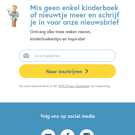
Mis geen enkel kinderboek
of nieuwtje meer en schrijf
je in voor onze nieuwsbrief
Ontvang elke twee weken nieuws,
kinderboekentips en inspiratie!
E-
mailadres
Naar inschrijven
Op onze nieuwsbrieven is het
WPG Privacy Statement
van toepassing.
Volg ons op social media