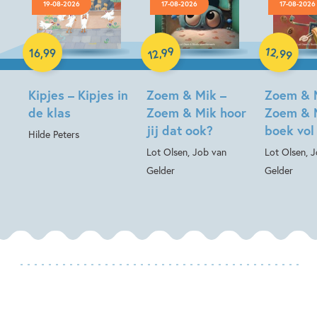
19-08-2026
17-08-2026
17-08-2026
Hardcover
99
12
,
,
16
,
99
99
12
Hardcover
Hardcover
Kipjes – Kipjes in
Zoem & Mik –
Zoem & 
de klas
Zoem & Mik hoor
Zoem & 
jij dat ook?
boek vol
Hilde Peters
Lot Olsen, Job van
Lot Olsen, 
Gelder
Gelder