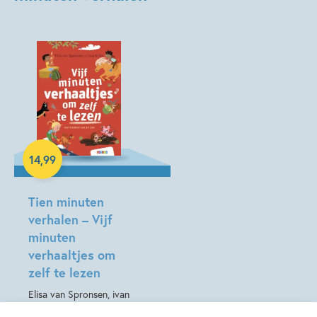
Kenmerken van dit boek
5 – 7 jaar
Beginnende lezer & AVI boeken
Dagelijks leven
Dieren & natuur
Op & rond school
Techniek & wetenschap
Woorden & taal
Mandy Pijl
Ann De Bode
14
,
99
Hardcover
Tien minuten
verhalen – Vijf
minuten
verhaaltjes om
zelf te lezen
Elisa van Spronsen, ivan
& ilia