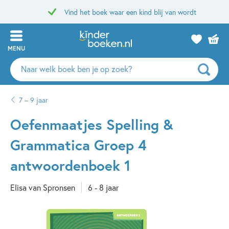
Vind het boek waar een kind blij van wordt
MENU
Zoeken
naar
boeken,
7 – 9 jaar
auteurs
en
Oefenmaatjes Spelling &
uitgevers
Grammatica Groep 4
antwoordenboek 1
Elisa van Spronsen
6 - 8 jaar