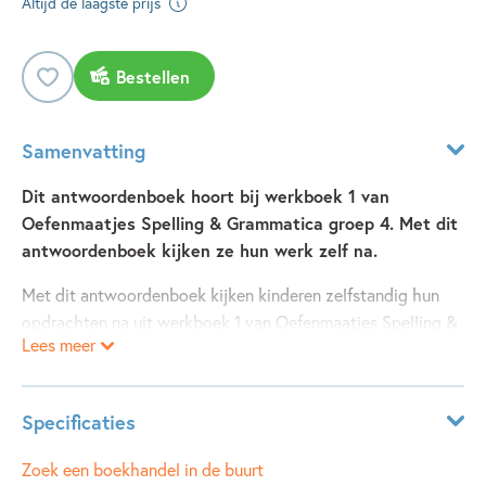
Altijd de laagste prijs
Bestellen
Samenvatting
Dit antwoordenboek hoort bij werkboek 1 van
Oefenmaatjes Spelling & Grammatica groep 4. Met dit
antwoordenboek kijken ze hun werk zelf na.
Met dit antwoordenboek kijken kinderen zelfstandig hun
opdrachten na uit werkboek 1 van Oefenmaatjes Spelling &
Lees meer
Grammatica groep 4.
De Oefenmaatjes Spelling & Grammatica ondersteunen
Specificaties
kinderen bij het correct spellen van woorden, het maken
van goede zinnen en het begrijpen van taalregels. De
Leeftijdsindicatie:
6 - 8 jaar
Zoek een boekhandel in de buurt
Oefenmaatjes stimuleren zelfstandig oefenen, en met het