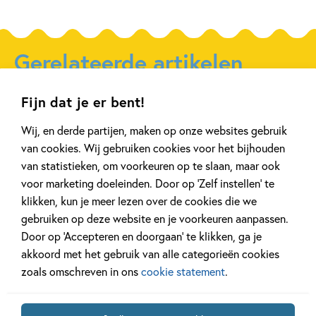
Gerelateerde artikelen
Fijn dat je er bent!
Kinderpanel
Kinderpanel
Wij, en derde partijen, maken op onze websites gebruik
van cookies. Wij gebruiken cookies voor het bijhouden
van statistieken, om voorkeuren op te slaan, maar ook
voor marketing doeleinden. Door op ‘Zelf instellen’ te
klikken, kun je meer lezen over de cookies die we
11 JANUARI 2026
22 DECEMBER 2025
Ons Kinderpanel leest:
Ons Kinderpane
gebruiken op deze website en je voorkeuren aanpassen.
‘Marvel Superhelden’
‘Vraag het Sam
Door op ‘Accepteren en doorgaan’ te klikken, ga je
akkoord met het gebruik van alle categorieën cookies
zoals omschreven in ons
cookie statement
.
Lees meer
Lees meer