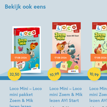
Bekijk ook eens
17-08-2026
17-08-2026
17-08-2026
Paperback
Paperback
Paperback
99
10
,
,
32
,
50
99
10
Loco Mini – Loco
Loco Mini – Loco
Loco Min
mini pakket
mini Zoem & Mik
mini Zo
Zoem & Mik
lezen AVI Start
lezen AV
leren lezen