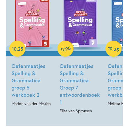
10
95
,
10
,
25
,
25
17
Paperback
Paperback
Paperback
Oefenmaatjes
Oefenmaatjes
Oefenma
Spelling &
Spelling &
Spelling
Grammatica
Grammatica
Grammat
groep 5
Groep 7
groep 6
werkboek 2
antwoordenboek
werkboe
1
Marion van der Meulen
Melissa Mass
Elisa van Spronsen