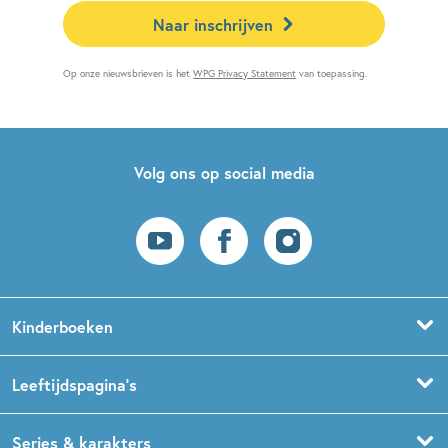
Naar inschrijven
Op onze nieuwsbrieven is het
WPG Privacy Statement
van toepassing.
Volg ons op social media
Kinderboeken
Voorleesboeken
Leeftijdspagina’s
Prentenboeken
Boekentips 0 - 1,5 jaar
Series & karakters