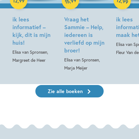
99
,
,
12
,
99
99
15
Hardcover
Hardcover
ik lees
Vraag het
ik lees
informatief –
Sammie – Help,
informati
kijk, dit is mijn
iedereen is
maak het
huis!
verliefd op mijn
Elisa van Sp
broer!
Elisa van Spronsen,
Fleur Van de
Elisa van Spronsen,
Margreet de Heer
Marja Meijer
Zie alle boeken