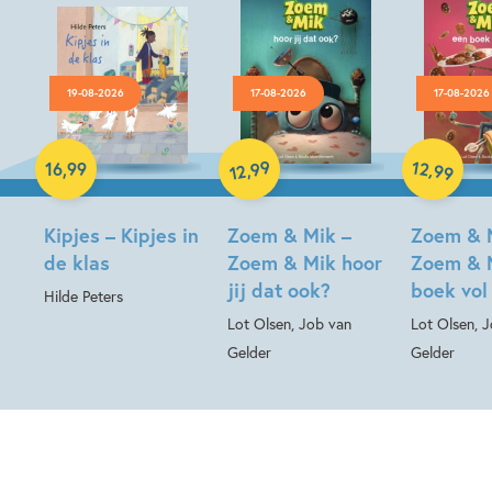
19-08-2026
17-08-2026
17-08-2026
Hardcover
99
12
,
,
16
,
99
99
12
Hardcover
Hardcover
Kipjes – Kipjes in
Zoem & Mik –
Zoem & 
de klas
Zoem & Mik hoor
Zoem & 
jij dat ook?
boek vol
Hilde Peters
Lot Olsen, Job van
Lot Olsen, 
Gelder
Gelder