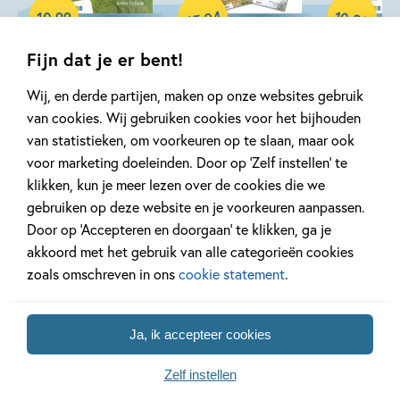
Hardcover
Hardcover
94
10
Samengesteld pakket
,
,
10
,
99
99
65
Fijn dat je er bent!
lot en ot – De zes
lot en ot –
lot en ot
rovers
Pakket lot en ot
sneeuws
Wij, en derde partijen, maken op onze websites gebruik
(6 titels)
van cookies. Wij gebruiken cookies voor het bijhouden
Elisa van Spronsen, Ann
Elisa van S
van statistieken, om voorkeuren op te slaan, maar ook
Elisa van Spronsen, Ann
De Bode
De Bode
voor marketing doeleinden. Door op ‘Zelf instellen’ te
De Bode
klikken, kun je meer lezen over de cookies die we
gebruiken op deze website en je voorkeuren aanpassen.
Door op ‘Accepteren en doorgaan’ te klikken, ga je
Meer over deze serie
akkoord met het gebruik van alle categorieën cookies
zoals omschreven in ons
cookie statement
.
Gerelateerde artikelen
Ja, ik accepteer cookies
Zelf instellen