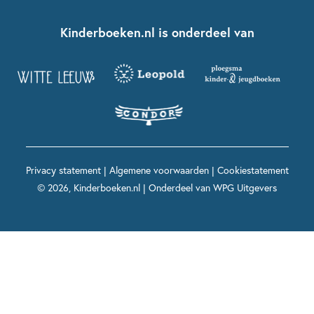
Kinderboeken klassiekers
Boekentips 7 - 9 jaar
Fien en Teun
Nationale Voorleesdagen
Contact
Kinderboeken.nl is onderdeel van
Kinderboeken diversiteit
Boekentips 9 - 12 jaar
Kikker
Griffels en Penselen
Advies op maat
Grappige kinderboeken
Boekentips 12+ jaar
Spekkie en Sproet
Woutertje Pieterse Prijs
Nieuwsbrief
Spannende kinderboeken
Boekentips 15+ jaar
Mees Kees
Kinderboeken top 10
Alle boeken per onderwerp
Voor volwassenen
De regels van Floor
Prentenboeken top 10
Privacy statement
|
Algemene voorwaarden
|
Cookiestatement
Maxi & Helium
© 2026, Kinderboeken.nl | Onderdeel van
WPG Uitgevers
Voor het onderwijs
Alle kinderboekenpersonages