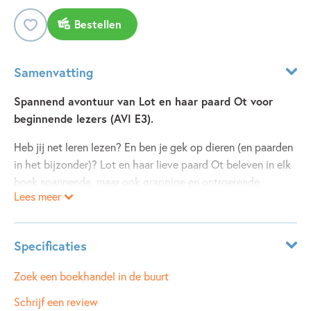
Bestellen
Samenvatting
Spannend avontuur van Lot en haar paard Ot voor
beginnende lezers (AVI E3).
Heb jij net leren lezen? En ben je gek op dieren (en paarden
in het bijzonder)? Lot en haar lieve paard Ot beleven in elk
boek spannende, maar ook grappige en ontroerende
Lees meer
avonturen. Met op elke spread een prachtige tekening van
Ann De Bode. (AVI E3)
Specificaties
Lot wordt zeven jaar.
Ze geeft een slaapfeest.
Leeftijdsindicatie:
6 - 7 jaar
Zoek een boekhandel in de buurt
In de boomhut!
ISBN:
9789048749140
Schrijf een review
‘Kom je ook, Jip?’