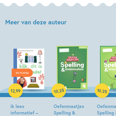
Meer van deze auteur
02-11-2026
25
10
,
,
12
,
99
25
10
Paperback
Paperback
Hardcover
ik lees
Oefenmaatjes
Oefenma
informatief –
Spelling &
Spelling