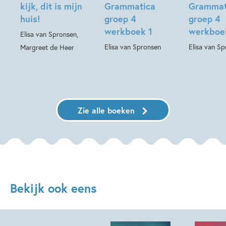
kijk, dit is mijn
Grammatica
Grammat
huis!
groep 4
groep 4
werkboek 1
werkboe
Elisa van Spronsen,
Elisa van Spronsen
Elisa van S
Margreet de Heer
Zie alle boeken
Bekijk ook eens