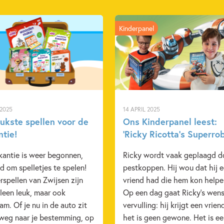
Kinderpanel
 2025
14 APRIL 2025
eukste spellen voor de
Ons Kinderpanel leest:
ntie!
‘Ricky Ricotta’s Superrob
kantie is weer begonnen,
Ricky wordt vaak geplaagd d
jd om spelletjes te spelen!
pestkoppen. Hij wou dat hij 
rspellen van Zwijsen zijn
vriend had die hem kon helpe
lleen leuk, maar ook
Op een dag gaat Ricky’s wens
am. Of je nu in de auto zit
vervulling: hij krijgt een vrien
weg naar je bestemming, op
het is geen gewone. Het is e