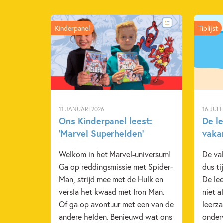
Kinderpanel
Tiplijst
11 JANUARI 2026
16 JULI
Ons Kinderpanel leest:
De l
‘Marvel Superhelden’
vaka
Welkom in het Marvel-universum!
De va
Ga op reddingsmissie met Spider-
dus ti
Man, strijd mee met de Hulk en
De lee
versla het kwaad met Iron Man.
niet a
Of ga op avontuur met een van de
leerza
andere helden. Benieuwd wat ons
onder