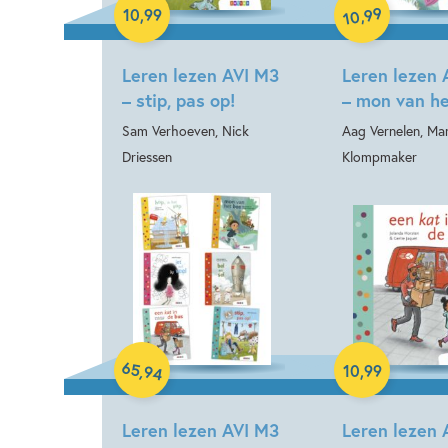
99
,
10
,
99
10
Leren lezen AVI M3
Leren lezen 
– stip, pas op!
– mon van he
Sam Verhoeven, Nick
Aag Vernelen, Mar
Driessen
Klompmaker
Samengesteld pakket
Hardcover
65
,
10
,
99
94
Leren lezen AVI M3
Leren lezen 