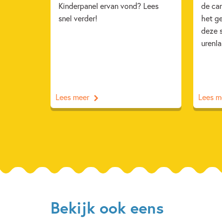
Kinderpanel ervan vond? Lees
de ca
snel verder!
het ge
deze 
urenl
Lees meer
Lees m
Bekijk ook eens