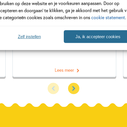
bruiken op deze website en je voorkeuren aanpassen. Door op
Mark Janssen werd geboren
ccepteren en doorgaan’ te klikken, ga je akkoord met het gebruik 
in Eijsden (Limburg) op 24
le categorieën cookies zoals omschreven in ons
cookie statement
.
juli 1974. Na de middelbare
school ging Mark naar de
kunstacademie. Aanvankelijk
Zelf instellen
Ja, ik accepteer cookies
was hij geïnteresseerd in
het...
Lees meer