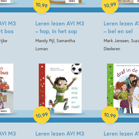
10
99
,
,
99
10
AVI M3
Leren lezen AVI M3
Leren lezen A
t bos
– hop, in het sop
– bel en sel
ijke
Mandy Pijl, Samantha
Mark Janssen, Suz
Loman
Diederen
Hardcover
99
10
Hardcover
,
,
99
10
AVI M3
Leren lezen AVI M3
Leren lezen A