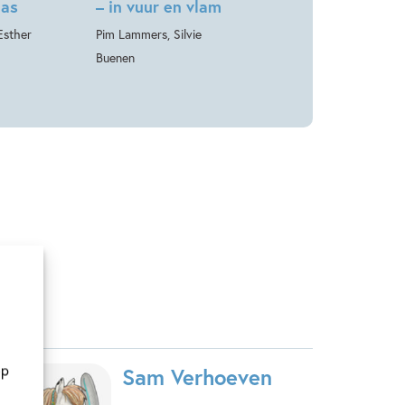
las
– in vuur en vlam
Esther
Pim Lammers, Silvie
Buenen
op
Sam Verhoeven