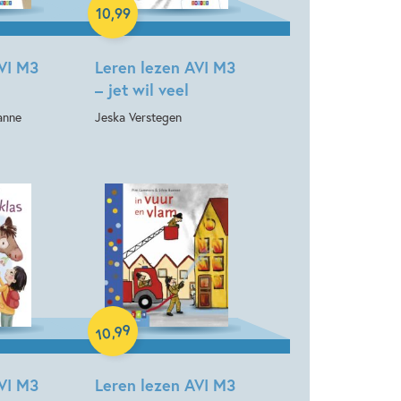
10
,
99
VI M3
Leren lezen AVI M3
– jet wil veel
anne
Jeska Verstegen
Hardcover
99
,
10
VI M3
Leren lezen AVI M3