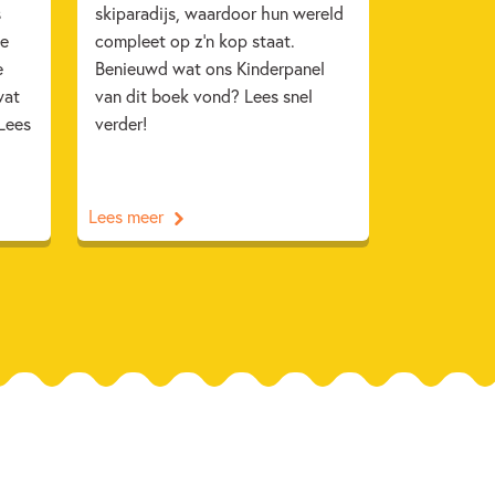
s
skiparadijs, waardoor hun wereld
ie
compleet op z’n kop staat.
e
Benieuwd wat ons Kinderpanel
wat
van dit boek vond? Lees snel
Lees
verder!
Lees meer