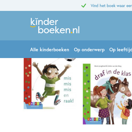
Vind het boek waar een
Alle kinderboeken
Op onderwerp
Op leeftij