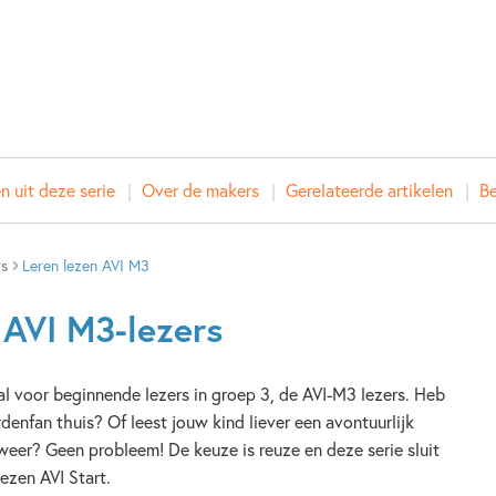
n uit deze serie
Over de makers
Gerelateerde artikelen
Be
rs
Leren lezen AVI M3
 AVI M3-lezers
al voor beginnende lezers in groep 3, de AVI-M3 lezers. Heb
rdenfan thuis? Of leest jouw kind liever een avontuurlijk
weer? Geen probleem! De keuze is reuze en deze serie sluit
lezen AVI Start.