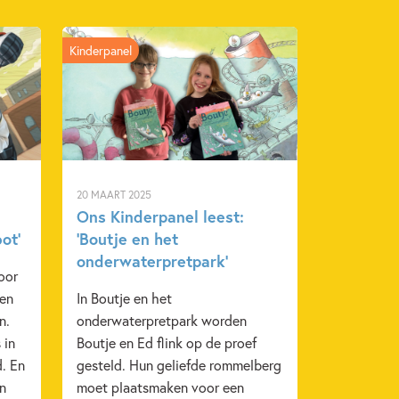
Kinderpanel
20 MAART 2025
Ons Kinderpanel leest:
ot’
‘Boutje en het
onderwaterpretpark’
oor
een
In Boutje en het
n.
onderwaterpretpark worden
 in
Boutje en Ed flink op de proef
d. En
gesteld. Hun geliefde rommelberg
en
moet plaatsmaken voor een