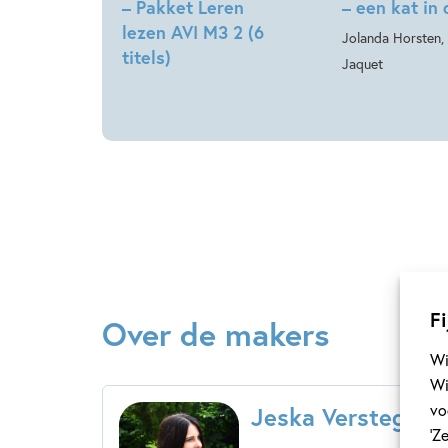
– Pakket Leren
– een kat in
lezen AVI M3 2 (6
Jolanda Horsten, 
titels)
Jaquet
Fi
Over de makers
Wi
Wi
vo
Jeska Verstegen
‘Z