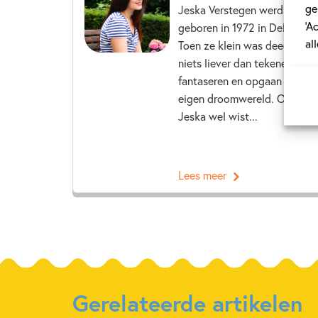
ge
Jeska Verstegen werd
‘A
geboren in 1972 in Delft.
al
Toen ze klein was deed ze
niets liever dan tekenen,
fantaseren en opgaan in haar
eigen droomwereld. Omdat
Jeska wel wist...
Lees meer
Gerelateerde artikelen