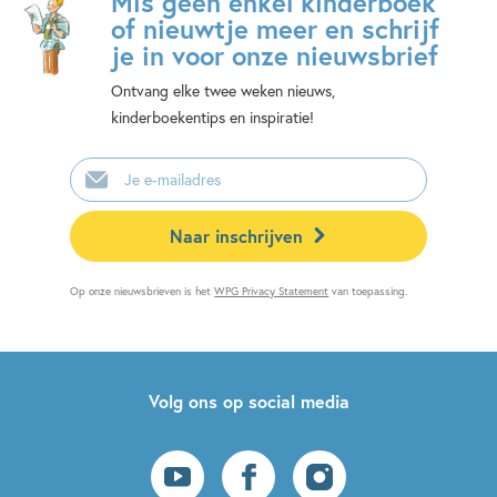
Mis geen enkel kinderboek
of nieuwtje meer en schrijf
je in voor onze nieuwsbrief
Ontvang elke twee weken nieuws,
kinderboekentips en inspiratie!
E-
mailadres
Naar inschrijven
Op onze nieuwsbrieven is het
WPG Privacy Statement
van toepassing.
Volg ons op social media