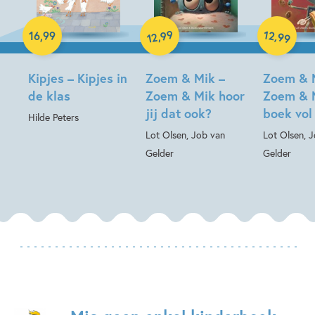
Hardcover
99
12
,
,
16
,
99
99
12
Hardcover
Hardcover
Kipjes – Kipjes in
Zoem & Mik –
Zoem & 
de klas
Zoem & Mik hoor
Zoem & 
jij dat ook?
boek vol
Hilde Peters
Lot Olsen, Job van
Lot Olsen, 
Gelder
Gelder