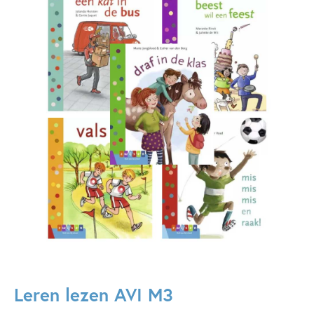
Beroepen
Dagelijks leven
Dieren & natuur
Op & rond school
Voertuigen
Woorden & taal
Jolanda Horsten
Gertie Jaquet
Leren lezen AVI M3