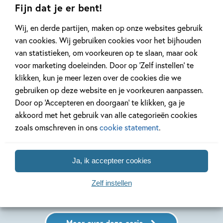
Fijn dat je er bent!
Wij, en derde partijen, maken op onze websites gebruik
van cookies. Wij gebruiken cookies voor het bijhouden
van statistieken, om voorkeuren op te slaan, maar ook
voor marketing doeleinden. Door op ‘Zelf instellen’ te
klikken, kun je meer lezen over de cookies die we
gebruiken op deze website en je voorkeuren aanpassen.
99
10
Door op ‘Accepteren en doorgaan’ te klikken, ga je
,
,
10
,
99
99
10
Hardcover
Hardcover
Hardcover
akkoord met het gebruik van alle categorieën cookies
zoals omschreven in ons
cookie statement
.
Leren lezen AVI
Leren lezen AVI
Leren le
M3 – stip, pas
M3 – mon van
M3 – hop,
op!
het bos
sop
Ja, ik accepteer cookies
Sam Verhoeven, Nick
Aag Vernelen, Marijke
Mandy Pijl,
Zelf instellen
Driessen
Klompmaker
Loman
Meer over deze serie