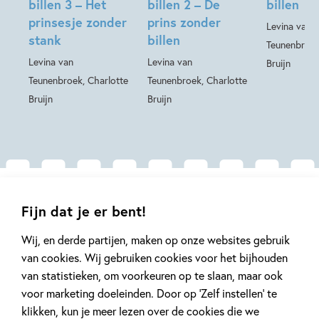
billen 3 – Het
billen 2 – De
billen
De andere boeken uit de
Ridder zonder billen
-serie:
prinsesje zonder
prins zonder
Levina van
stank
billen
Teunenbroek
De ridder zonder billen
Levina van
Levina van
Bruijn
De prins zonder billen
Teunenbroek, Charlotte
Teunenbroek, Charlotte
Het prinsesje zonder stank
Bruijn
Bruijn
De koning zonder spierballen
De koning zonder kroon
De koning zonder paard
De ridder zonder billen – kartonboek
De ridder zonder billen – uitdeelboekjes
De ridder zonder billen – doeboek 1
Gerelateerde artikelen
Fijn dat je er bent!
De ridder zonder billen – doeboek 2
De ridder zonder billen – kleurboek
Wij, en derde partijen, maken op onze websites gebruik
van cookies. Wij gebruiken cookies voor het bijhouden
Kinderpanel
Tiplijst
van statistieken, om voorkeuren op te slaan, maar ook
voor marketing doeleinden. Door op ‘Zelf instellen’ te
klikken, kun je meer lezen over de cookies die we