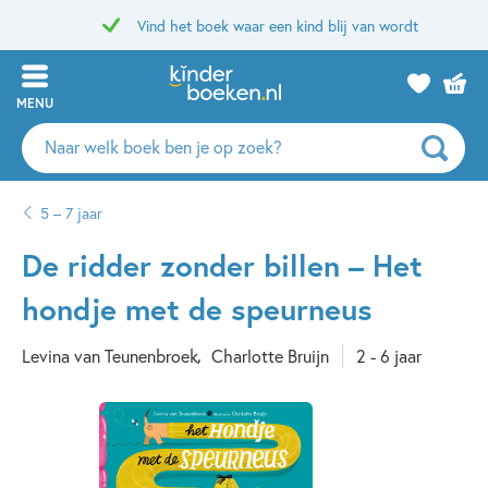
Vind het boek waar een kind blij van wordt
MENU
Zoeken
naar
boeken,
5 – 7 jaar
auteurs
en
De ridder zonder billen – Het
uitgevers
hondje met de speurneus
Levina van Teunenbroek
Charlotte Bruijn
2 - 6 jaar