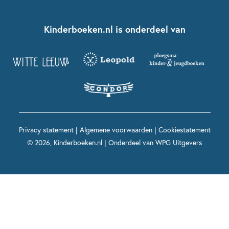
Over ons
Kinderboeken klassiekers
Boekentips 7 - 9 jaar
Fien en Teun
Nationale Voorleesdagen
Contact
Kinderboeken.nl is onderdeel van
Kinderboeken diversiteit
Boekentips 9 - 12 jaar
Kikker
Griffels en Penselen
Advies op maat
Grappige kinderboeken
Boekentips 12+ jaar
Spekkie en Sproet
Woutertje Pieterse Prijs
Nieuwsbrief
Spannende kinderboeken
Boekentips 15+ jaar
Mees Kees
Kinderboeken top 10
Alle boeken per onderwerp
Voor volwassenen
De regels van Floor
Prentenboeken top 10
Privacy statement
|
Algemene voorwaarden
|
Cookiestatement
Maxi & Helium
© 2026, Kinderboeken.nl | Onderdeel van
WPG Uitgevers
Voor het onderwijs
Alle kinderboekenpersonages