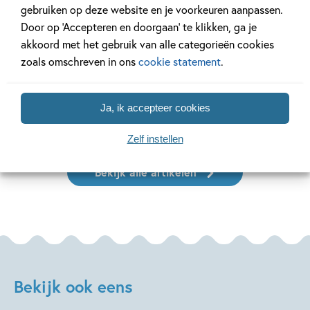
gebruiken op deze website en je voorkeuren aanpassen.
Door op ‘Accepteren en doorgaan’ te klikken, ga je
11 JANUARI 2026
16 JULI 2025
Ons Kinderpanel leest:
De leukste spe
akkoord met het gebruik van alle categorieën cookies
‘Marvel Superhelden’
vakantie!
zoals omschreven in ons
cookie statement
.
Ja, ik accepteer cookies
Lees meer
Lees meer
Zelf instellen
Bekijk alle artikelen
Bekijk ook eens