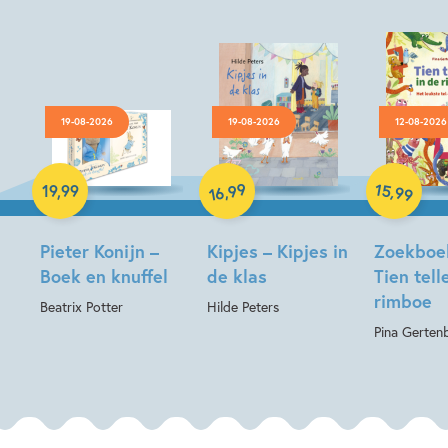
19-08-2026
19-08-2026
12-08-2026
Hardcover
Hardcover
Hardcover
99
15
,
,
19
,
99
99
16
Pieter Konijn –
Kipjes – Kipjes in
Zoekboe
Boek en knuffel
de klas
Tien tell
rimboe
Beatrix Potter
Hilde Peters
Pina Gerten