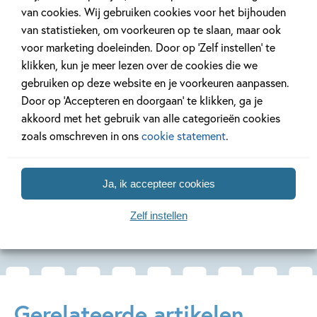
van cookies. Wij gebruiken cookies voor het bijhouden
van statistieken, om voorkeuren op te slaan, maar ook
voor marketing doeleinden. Door op ‘Zelf instellen’ te
99
10
,
,
10
,
99
99
10
Hardcover
Hardcover
Hardcover
klikken, kun je meer lezen over de cookies die we
gebruiken op deze website en je voorkeuren aanpassen.
Leren lezen AVI
Leren lezen AVI
Leren le
Door op ‘Accepteren en doorgaan’ te klikken, ga je
M3 – stip, pas
M3 – mon van
M3 – hop,
akkoord met het gebruik van alle categorieën cookies
op!
het bos
sop
zoals omschreven in ons
cookie statement
.
Sam Verhoeven, Nick
Aag Vernelen, Marijke
Mandy Pijl,
Driessen
Klompmaker
Loman
Ja, ik accepteer cookies
Zelf instellen
Meer over deze serie
Gerelateerde artikelen