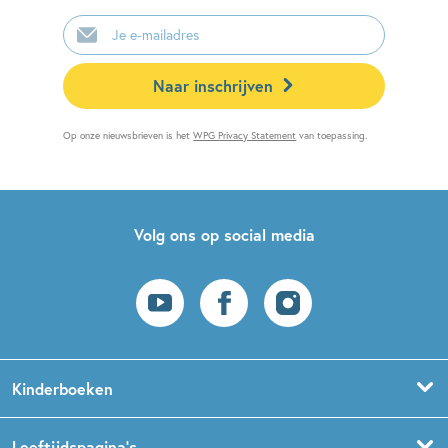
E-
mailadres
Naar inschrijven
Op onze nieuwsbrieven is het
WPG Privacy Statement
van toepassing.
Volg ons op social media
Kinderboeken
Voorleesboeken
Leeftijdspagina’s