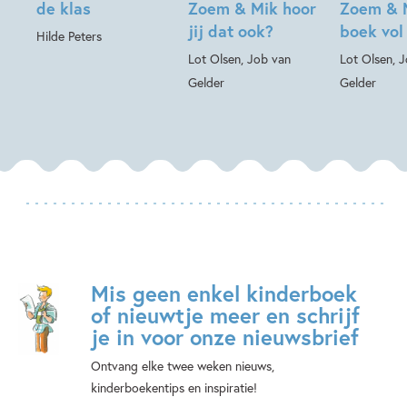
de klas
Zoem & Mik hoor
Zoem & 
jij dat ook?
boek vol
Hilde Peters
Lot Olsen, Job van
Lot Olsen, 
Gelder
Gelder
Mis geen enkel kinderboek
of nieuwtje meer en schrijf
je in voor onze nieuwsbrief
Ontvang elke twee weken nieuws,
kinderboekentips en inspiratie!