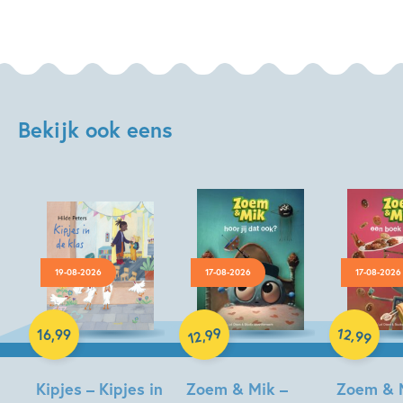
Bekijk ook eens
19-08-2026
17-08-2026
17-08-2026
Hardcover
99
12
,
,
16
,
99
99
12
Hardcover
Hardcover
Kipjes – Kipjes in
Zoem & Mik –
Zoem & 