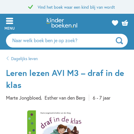
Vind het boek waar een kind blij van wordt
MENU
Zoeken
naar
boeken,
Dagelijks leven
auteurs
en
Leren lezen AVI M3 – draf in de
uitgevers
klas
Marte Jongbloed
Esther van den Berg
6 - 7 jaar