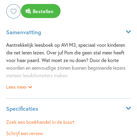
Bestellen
Samenvatting
Aantrekkelijk leesboek op AVI M3, speciaal voor kinderen
die net leren lezen. Over juf Pom die geen stal meer heeft
voor haar paard. Wat moet ze nu doen? Door de korte
woorden en eenvoudige zinnen kunnen beginnende lezers
meteen leeskilometers maken.
Lees meer
juf pom heeft een dier.
hij heet draf.
juf neemt draf mee naar school.
Specificaties
maar juf jans is boos.
draf mag niet in de klas, zegt ze.
Leeftijdsindicatie:
6 - 7 jaar
Zoek een boekhandel in de buurt
draf moet weg.
ISBN:
9789048738465
Schrijf een review
wat nu?