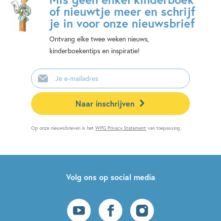
of nieuwtje meer en schrijf
je in voor onze nieuwsbrief
Ontvang elke twee weken nieuws,
kinderboekentips en inspiratie!
E-
mailadres
Naar inschrijven
Op onze nieuwsbrieven is het
WPG Privacy Statement
van toepassing.
Volg ons op social media