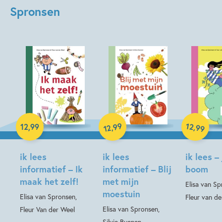
Spronsen
Hardcover
99
12
,
,
12
,
99
99
12
Hardcover
Hardcover
ik lees
ik lees
ik lees –
informatief – Ik
informatief – Blij
boom
maak het zelf!
met mijn
Elisa van Sp
moestuin
Elisa van Spronsen,
Fleur van de
Elisa van Spronsen,
Fleur Van der Weel
Silvie Buenen