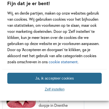
hebben het te
verliefd op mijn
Fijn dat je er bent!
druk!
broer!
Wij, en derde partijen, maken op onze websites gebruik
Elisa van Spronsen,
Elisa van Spronsen,
van cookies. Wij gebruiken cookies voor het bijhouden
Marja Meijer
Marja Meijer
van statistieken, om voorkeuren op te slaan, maar ook
voor marketing doeleinden. Door op ‘Zelf instellen’ te
klikken, kun je meer lezen over de cookies die we
gebruiken op deze website en je voorkeuren aanpassen.
Door op ‘Accepteren en doorgaan’ te klikken, ga je
akkoord met het gebruik van alle categorieën cookies
Over de schrijfster
zoals omschreven in ons
cookie statement
.
Ja, ik accepteer cookies
Elisa van Spronsen
Zelf instellen
Elisa van Spronsen
(1980) werd in een klein
dorpje in Drenthe