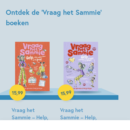
Ontdek de 'Vraag het Sammie'
boeken
99
,
15
,
99
15
Hardcover
Hardcover
Vraag het
Vraag het
Sammie – Help,
Sammie – Help,
mijn ouders
iedereen is