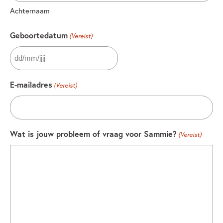
Achternaam
Geboortedatum
(Vereist)
DD
slash
E-mailadres
(Vereist)
MM
slash
JJJJ
Wat is jouw probleem of vraag voor Sammie?
(Vereist)