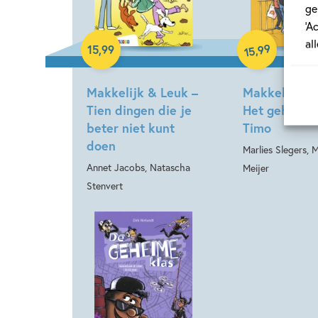
ge
‘A
al
Hardcover
99
,
15
,
99
15
Hardcover
Makkelijk & Leuk –
Makkelijk & 
Tien dingen die je
Het geheim 
beter niet kunt
Timo
doen
Marlies Slegers, 
Annet Jacobs, Natascha
Meijer
Stenvert