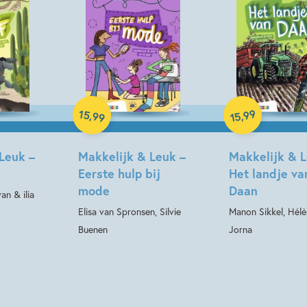
Hardcover
Hardcover
15
99
,
,
99
15
Leuk –
Makkelijk & Leuk –
Makkelijk & L
Eerste hulp bij
Het landje va
mode
Daan
an & ilia
Elisa van Spronsen, Silvie
Manon Sikkel, Hél
Buenen
Jorna