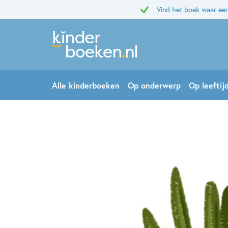
Vind het boek waar een
Alle kinderboeken
Op onderwerp
Op leeftij