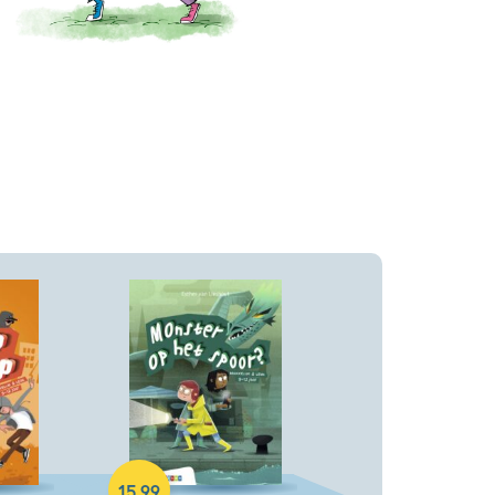
Hardcover
15
,
99