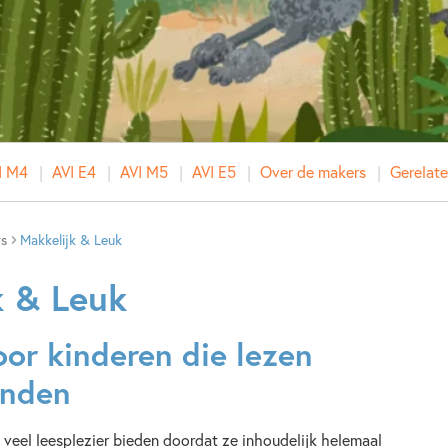
I M4
AVI E4
AVI M5
AVI E5
Over de makers
Gerelat
rs
Makkelijk & Leuk
k & Leuk
oor kinderen die lezen
inden
 veel leesplezier bieden doordat ze inhoudelijk helemaal