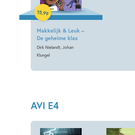
Hardcover
15
,
99
Makkelijk & Leuk –
De geheime klas
Dirk Nielandt, Johan
Klungel
AVI E4