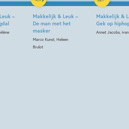
Leuk –
Makkelijk & Leuk –
Makkelijk & L
gdal
De man met het
Gek op hipho
masker
Hélène
Annet Jacobs, ivan 
Marco Kunst, Heleen
Brulot