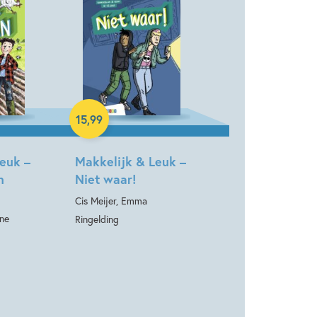
Hardcover
15
,
99
euk –
Makkelijk & Leuk –
n
Niet waar!
Cis Meijer, Emma
ène
Ringelding