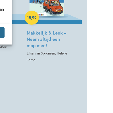
van
Hardcover
15
,
99
euk –
Makkelijk & Leuk –
oen!
Neem altijd een
mop mee!
ilvie
Elisa van Spronsen, Hélène
Jorna