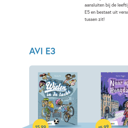
aansluiten bij de leeft
E5 en bestaat uit vers
tussen zit!
AVI E3
Hardcover
Hardcover
99
,
15
,
99
15