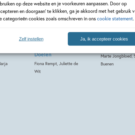
bruiken op deze website en je voorkeuren aanpassen. Door op
ccepteren en doorgaan’ te klikken, ga je akkoord met het gebruik 
Hardcover
le categorieën cookies zoals omschreven in ons
cookie statement
.
Hardcover
15
99
,
,
99
15
Leuk –
Makkelijk & Leuk –
Makkelijk & L
Zelf instellen
Ja, ik accepteer cookies
van
De held van FC
Wij willen gr
Doelen
Marte Jongbloed, S
Marja
Fiona Rempt, Juliette de
Buenen
Wit