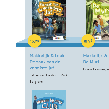
Hardcover
Hardcover
99
,
15
,
99
15
Makkelijk & Leuk –
Makkelijk & 
De zaak van de
De Murf
vermiste juf
Liliana Erasmus, iv
Esther van Lieshout, Mark
Borgions