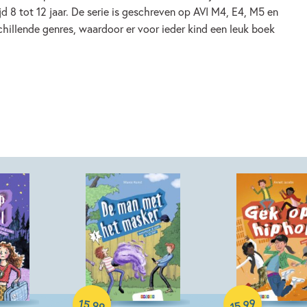
ijd 8 tot 12 jaar. De serie is geschreven op AVI M4, E4, M5 en
chillende genres, waardoor er voor ieder kind een leuk boek
Hardcover
Hardcover
15
99
,
,
99
15