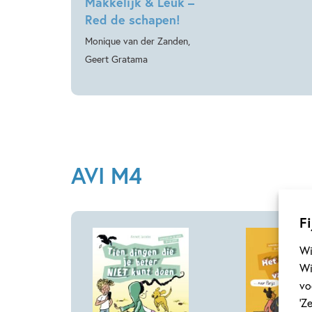
Makkelijk & Leuk –
Red de schapen!
Monique van der Zanden,
Geert Gratama
AVI M4
Fi
Wi
Wi
vo
‘Z