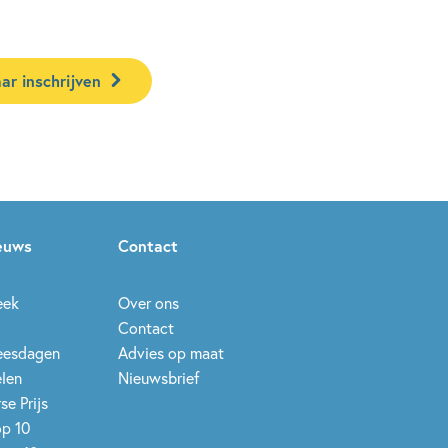
ar inschrijven
ieuws
Contact
eek
Over ons
Contact
leesdagen
Advies op maat
elen
Nieuwsbrief
se Prijs
op 10