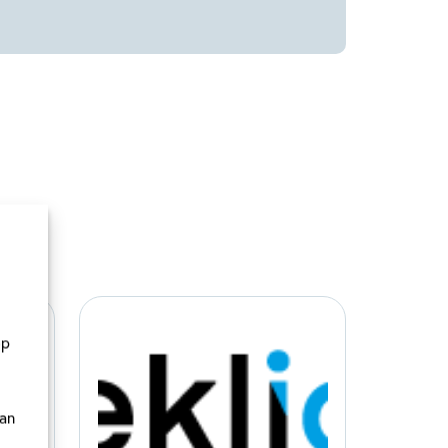
Esther
van
Lieshout,
Richard
Verschraagen
op
van