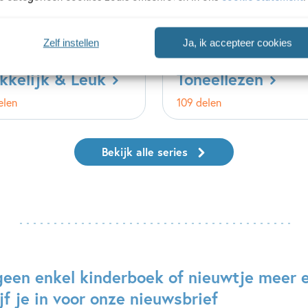
Zelf instellen
Ja, ik accepteer cookies
kkelijk & Leuk
Toneellezen
elen
109 delen
Bekijk alle series
geen enkel kinderboek of nieuwtje meer 
jf je in voor onze nieuwsbrief