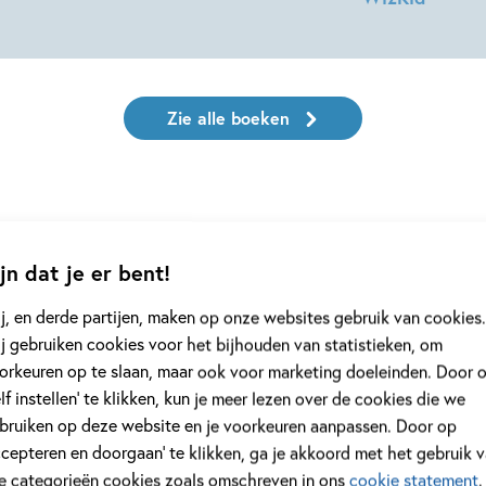
Esther
van
Esther
Lieshout,
van
Geert
Lieshout,
Gratama
Geert
Zie alle boeken
Gratama
ieshout
jn dat je er bent!
j, en derde partijen, maken op onze websites gebruik van cookies.
j gebruiken cookies voor het bijhouden van statistieken, om
orkeuren op te slaan, maar ook voor marketing doeleinden. Door 
elf instellen’ te klikken, kun je meer lezen over de cookies die we
bruiken op deze website en je voorkeuren aanpassen. Door op
ccepteren en doorgaan’ te klikken, ga je akkoord met het gebruik 
le categorieën cookies zoals omschreven in ons
cookie statement
.