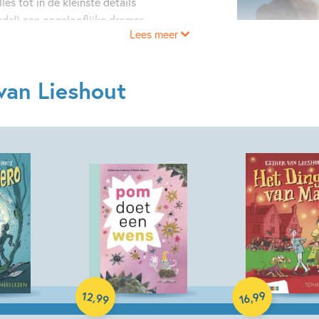
les tot in de kleinste details
ds!) een ongelooflijke dromer.
Lees meer
stapels kunst- en
 las ze niet! Ik keek vooral
rijen en verzon er zelf wel een
van Lieshout
ografie en film te studeren,
 ging ik schilderen. Ondertussen
t op een jeugdbibliotheek,
 ontdekte. En toen leek alles
lumineuze idee om een boek te
 Morfhuis
. En zo werd ik
e films in mijn hoofd.
Hardcover
Hardcover
 boeken met bijzondere, rare
ek op muziek en films, vooral
12
99
,
,
99
16
 ik van alles wat oud is. Ik ben