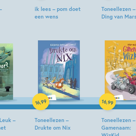
n. Mijn laptop valt dan ook
–
ik lees – pom doet
Toneellezen –
eau tussen een grote zandloper
een wens
Ding van Mar
t een groot prikbord met
ie me inspireren tijdens het
Esther
Esther
kt – hoe kan het ook anders –
van
van
Lieshout,
Lieshout,
Nadia
Geert
Meezen
Gratama
Hardcover
Hardcover
99
16
,
,
99
16
Leuk –
Toneellezen –
Toneellezen –
het
Drukte om Nix
Gamenaam:
WizKid