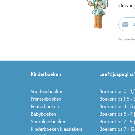
Ontvang
E-
mailadr
Op onze nie
Kinderboeken
Leeftijdspagina’
Voorleesboeken
Boekentips 0 - 1,5
Prentenboeken
Boekentips 1,5 - 3
Peuterboeken
Boekentips 3 - 5 
Babyboeken
Boekentips 5 - 7 
Sprookjesboeken
Boekentips 7 - 9 
Kinderboeken klassiekers
Boekentips 9 - 12