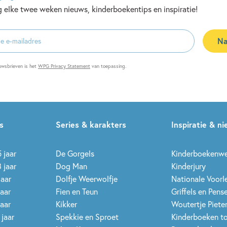
 elke twee weken nieuws, kinderboekentips en inspiratie!
Na
es
uwsbrieven is het
WPG Privacy Statement
van toepassing.
s
Series & karakters
Inspiratie & n
 jaar
De Gorgels
Kinderboekenw
 jaar
Dog Man
Kinderjury
jaar
Dolfje Weerwolfje
Nationale Voor
jaar
Fien en Teun
Griffels en Pens
jaar
Kikker
Woutertje Pieter
 jaar
Spekkie en Sproet
Kinderboeken t