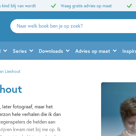
 kind blij van wordt
Vraag gratis advies op maat
Zoeken
naar
boeken,
auteurs
d
Series
Downloads
Advies op maat
Inspir
en
uitgevers
an Lieshout
shout
 later fotograaf, maar het
 verzon hele verhalen die ik dan
 tegenspelers de helden aan
rijven kwam niet bij me op. Ik