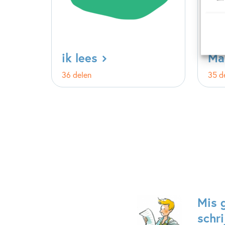
ik lees
Ma
36 delen
35 d
Mis 
schri