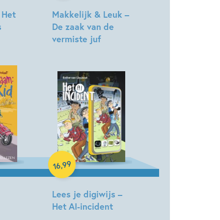
 Het
Makkelijk & Leuk –
s
De zaak van de
vermiste juf
Esther
van
Lieshout,
Mark
Borgions
Hardcover
99
,
16
Lees je digiwijs –
Het AI-incident