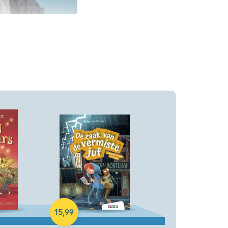
Hardcover
15
,
99