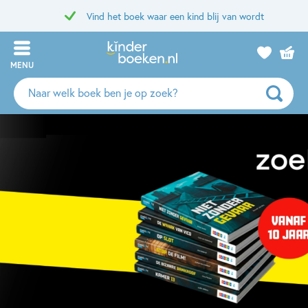
Vind het boek waar een kind blij van wordt
MENU
Zoeken
naar
boeken,
auteurs
en
uitgevers