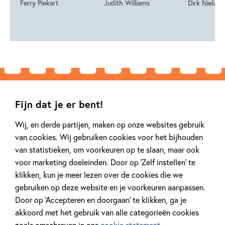
Ferry Piekart
Judith Williams
Dirk Nieland
Over de makers
Fijn dat je er bent!
Wij, en derde partijen, maken op onze websites gebruik
van cookies. Wij gebruiken cookies voor het bijhouden
Annet Jacobs
van statistieken, om voorkeuren op te slaan, maar ook
voor marketing doeleinden. Door op ‘Zelf instellen’ te
Als kind wilde Annet
klikken, kun je meer lezen over de cookies die we
Jacobs zeemeermin
gebruiken op deze website en je voorkeuren aanpassen.
worden. Of schrijfster.
Door op ‘Accepteren en doorgaan’ te klikken, ga je
Het werd dat laatste.
akkoord met het gebruik van alle categorieën cookies
Annet Jacobs
zoals omschreven in ons
cookie statement
.