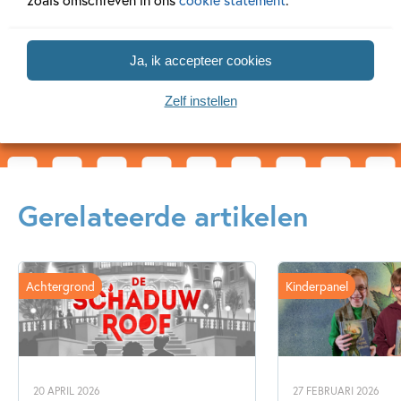
debuteerde in 2012 bij
uitgeverij Leopold met ...
Ja, ik accepteer cookies
Lees meer
Zelf instellen
Gerelateerde artikelen
Achtergrond
Kinderpanel
20 APRIL 2026
27 FEBRUARI 2026