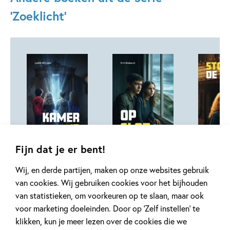
'Zoeklicht'
Hardcover
Hardcover
Hardcover
99
15
,
,
15
,
99
99
15
Fijn dat je er bent!
Wij, en derde partijen, maken op onze websites gebruik
Zoeklicht –
Zoeklicht – Op
Zoeklich
van cookies. Wij gebruiken cookies voor het bijhouden
Kamer 13
slot
de film!
van statistieken, om voorkeuren op te slaan, maar ook
Judith Williams
Dirk Nielandt
Esther van 
voor marketing doeleinden. Door op ‘Zelf instellen’ te
klikken, kun je meer lezen over de cookies die we