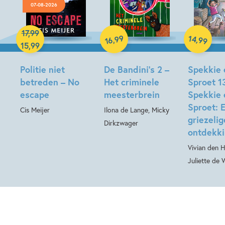
07-08-2026
Hardcover
17
,
99
Hardcover
99
14
,
,
99
16
15
,
99
Hardcover
Politie niet
De Bandini’s 2 –
Spekkie 
betreden – No
Het criminele
Sproet 1
escape
meesterbrein
Spekkie 
Sproet: 
Cis Meijer
Ilona de Lange, Micky
griezelig
Dirkzwager
ontdekk
Vivian den H
Juliette de 