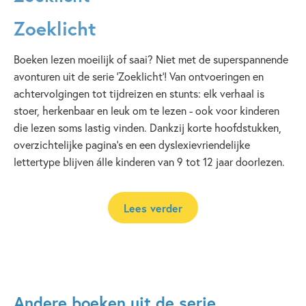
Zoeklicht
Spanning
Ferry Piekart
De boeken van de
Zoeklicht
-serie zijn op een laag AVI-
niveau geschreven, maar wel met een superspannend
verhaal dat geschikt is voor kinderen van 10 jaar en ouder.
Boeken lezen moeilijk of saai? Niet met de superspannende
Zo maakt
avonturen uit de serie 'Zoeklicht'! Van ontvoeringen en
Zoeklicht
lezen weer leuk!
achtervolgingen tot tijdreizen en stunts: elk verhaal is
stoer, herkenbaar en leuk om te lezen - ook voor kinderen
die lezen soms lastig vinden. Dankzij korte hoofdstukken,
overzichtelijke pagina's en een dyslexievriendelijke
lettertype blijven álle kinderen van 9 tot 12 jaar doorlezen.
Lees verder
Andere boeken uit de serie