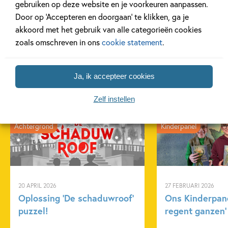
gebruiken op deze website en je voorkeuren aanpassen.
Door op ‘Accepteren en doorgaan’ te klikken, ga je
Meer over deze serie
akkoord met het gebruik van alle categorieën cookies
zoals omschreven in ons
cookie statement
.
Ja, ik accepteer cookies
Gerelateerde artikelen
Zelf instellen
Achtergrond
Kinderpanel
20 APRIL 2026
27 FEBRUARI 2026
Oplossing ‘De schaduwroof’
Ons Kinderpane
puzzel!
regent ganzen’