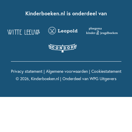
Kinderboeken klassiekers
Boekentips 7 - 9 jaar
Fien en Teun
Nationale Voorleesdagen
Contact
Kinderboeken.nl is onderdeel van
Kinderboeken diversiteit
Boekentips 9 - 12 jaar
Kikker
Griffels en Penselen
Advies op maat
Grappige kinderboeken
Boekentips 12+ jaar
Spekkie en Sproet
Woutertje Pieterse Prijs
Nieuwsbrief
Spannende kinderboeken
Boekentips 15+ jaar
Mees Kees
Kinderboeken top 10
Alle boeken per onderwerp
Voor volwassenen
De regels van Floor
Prentenboeken top 10
Privacy statement
|
Algemene voorwaarden
|
Cookiestatement
Maxi & Helium
© 2026, Kinderboeken.nl | Onderdeel van
WPG Uitgevers
Voor het onderwijs
Alle kinderboekenpersonages