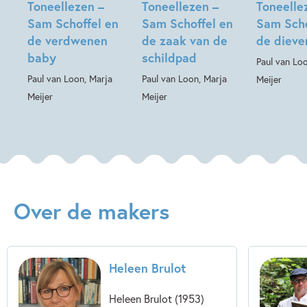
Toneellezen –
Toneellezen –
Toneelle
Sam Schoffel en
Sam Schoffel en
Sam Scho
de verdwenen
de zaak van de
de diev
baby
schildpad
Paul van Lo
Paul van Loon, Marja
Paul van Loon, Marja
Meijer
Meijer
Meijer
Over de makers
Heleen Brulot
Heleen Brulot (1953)