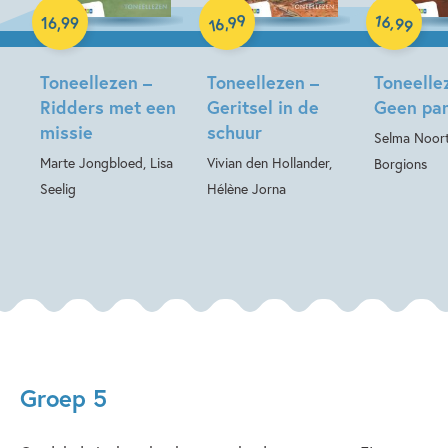
Hardcover
99
16
,
,
16
,
99
99
16
Hardcover
Hardcover
Toneellezen –
Toneellezen –
Toneelle
Ridders met een
Geritsel in de
Geen pan
missie
schuur
Selma Noort
Marte Jongbloed, Lisa
Vivian den Hollander,
Borgions
Seelig
Hélène Jorna
Groep 5