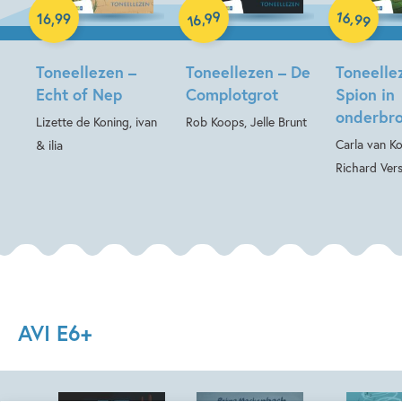
Hardcover
99
16
Hardcover
,
,
16
,
99
99
16
Toneellezen –
Toneellezen – De
Toneelle
Echt of Nep
Complotgrot
Spion in
onderbr
Lizette de Koning, ivan
Rob Koops, Jelle Brunt
Carla van Ko
& ilia
Richard Ver
AVI E6+