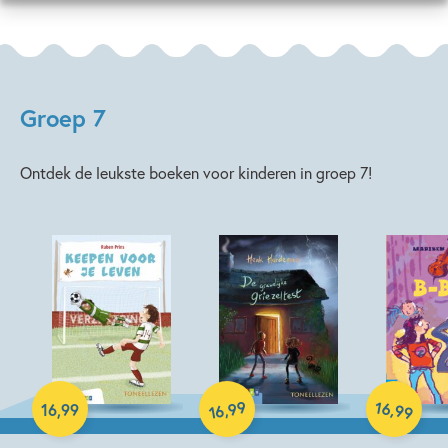
Groep 7
Ontdek de leukste boeken voor kinderen in groep 7!
Hardcover
99
16
,
,
16
,
99
99
16
Hardcover
Hardcover