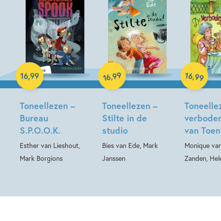
99
16
,
,
16
,
99
99
16
Hardcover
Hardcover
Hardcover
Toneellezen –
Toneellezen –
Toneelle
Bureau
Stilte in de
verboden
S.P.O.O.K.
studio
van Toen
Esther van Lieshout,
Bies van Ede, Mark
Monique van
Mark Borgions
Janssen
Zanden, Hele