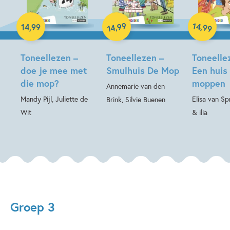
Hardcover
99
14
,
,
14
,
99
99
14
Hardcover
Hardcover
Toneellezen –
Toneellezen –
Toneelle
doe je mee met
Smulhuis De Mop
Een huis 
die mop?
moppen
Annemarie van den
Mandy Pijl, Juliette de
Elisa van Sp
Brink, Silvie Buenen
Wit
& ilia
Groep 3