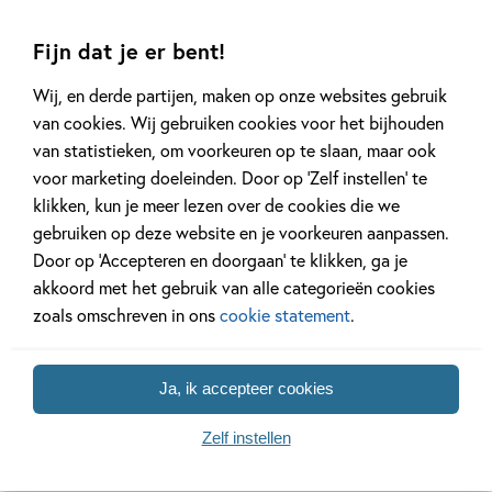
Fijn dat je er bent!
Wij, en derde partijen, maken op onze websites gebruik
van cookies. Wij gebruiken cookies voor het bijhouden
van statistieken, om voorkeuren op te slaan, maar ook
Hardcover
Hardcover
99
16
voor marketing doeleinden. Door op ‘Zelf instellen’ te
,
,
16
,
99
99
16
Hardcover
klikken, kun je meer lezen over de cookies die we
gebruiken op deze website en je voorkeuren aanpassen.
Toneellezen – De
Toneellezen – De
Toneelle
Door op ‘Accepteren en doorgaan’ te klikken, ga je
eeuwige
BiebBoys
Project 
akkoord met het gebruik van alle categorieën cookies
stroopwafelmachine
beroemd!
Esther van L
zoals omschreven in ons
cookie statement
.
Rob Koops, Jelle Brunt
Petra Mackenbach, Jan
Geert Grat
Dirk Barreveld
Ja, ik accepteer cookies
Zelf instellen