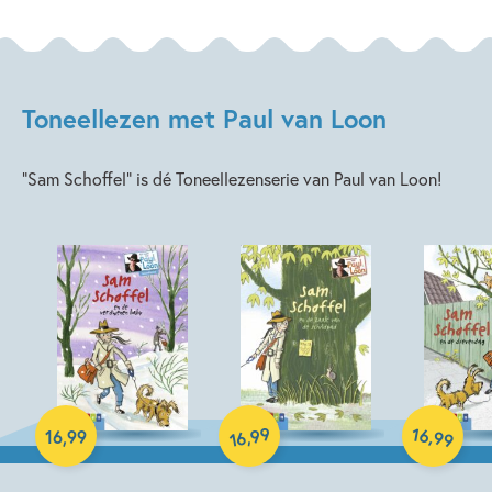
Toneellezen met Paul van Loon
“Sam Schoffel” is dé Toneellezenserie van Paul van Loon!
99
16
,
,
16
,
99
99
16
Hardcover
Hardcover
Hardcover