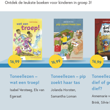
Ontdek de leukste boeken voor kinderen in groep 3!
Hardcover
Hardcover
99
16
Hardcover
,
,
16
,
99
99
16
Toneellezen –
Toneellezen – pip
Toneelle
wat een troep!
zoekt haar tas
dief of 
dief?
Isabel Versteeg, Els van
Jolanda Horsten,
Annemarie v
Egeraat
Samantha Loman
Brink, Silvi