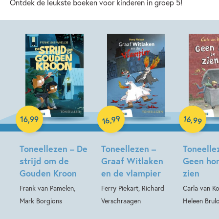
Ontdek de leukste boeken voor kinderen in groep 5!
99
16
Hardcover
Hardcover
Hardcover
,
,
16
,
99
99
16
Toneellezen – De
Toneellezen –
Toneelle
strijd om de
Graaf Witlaken
Geen hon
Gouden Kroon
en de vlampier
zien
Frank van Pamelen,
Ferry Piekart, Richard
Carla van Ko
Mark Borgions
Verschraagen
Heleen Brul