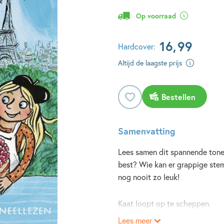
Op voorraad
16
,
99
Hardcover:
Altijd de laagste prijs
Bestellen
Samenvatting
Lees samen dit spannende tonee
best? Wie kan er grappige ste
nog nooit zo leuk!
Kaat loopt op te scheppen.
‘Kit en ik bakken voor de koning
Lees meer