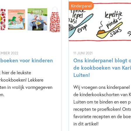
Kinderpanel
EMBER 2022
11 JUNI 2021
boeken voor kinderen
Ons kinderpanel blogt 
de kookboeken van Kar
k hier de leukste
Luiten!
rkookboeken! Lekkere
ten in vrolijk vormgegeven
Wij vroegen ons kinderpanel
n.
de kinderkookschorten van K
Luiten om te binden en een p
recepten te proefkoken! Ont
favoriete recepten en de bo
in dit artikel!