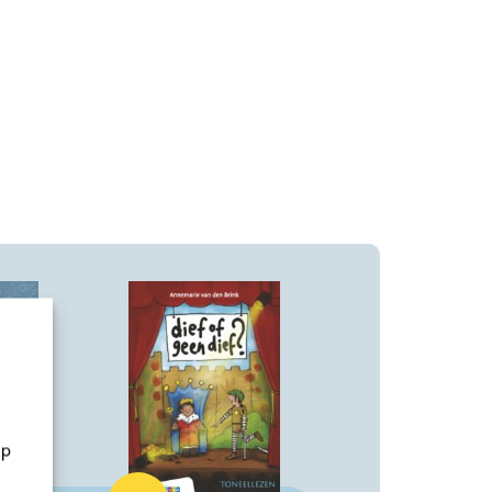
op
Hardcover