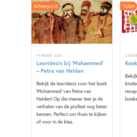
Achtergrond
Tiplijst
19 MAART 2024
3 NOV
Lesvideo’s bij ‘Mohammed’
Kook
– Petra van Helden
Bekij
Bekijk de lesvideo's voor het boek
kinde
'Mohammed' van Petra van
recep
Helden! Op die manier leer je de
boeke
verhalen van de profeet nog beter
kennen. Perfect om thuis te kijken
of voor in de klas.