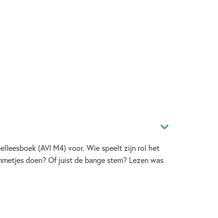
lleesboek (AVI M4) voor. Wie speelt zijn rol het
mmetjes doen? Of juist de bange stem? Lezen was
,’ zegt ze.