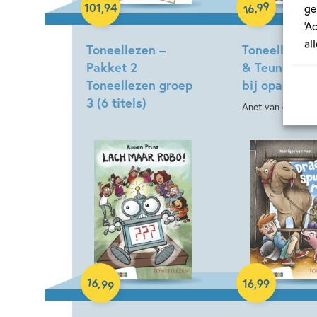
99
,
101
,
94
16
ge
‘A
al
Toneellezen –
Toneellezen 
Pakket 2
& Teun – Een
Toneellezen groep
bij opa en o
3 (6 titels)
Anet van de Vors
Hardcover
Hardcover
16
,
16
,
99
99