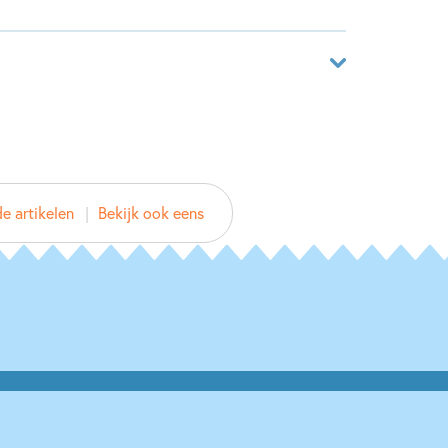
ft dat niet.
e koning te bakken?
48736430
ver
a Horsten
e artikelen
Bekijk ook eens
Jorna
2019
Reizen & (verre) landen
Vriendschap