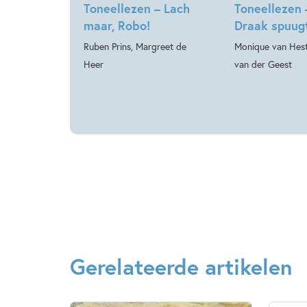
Toneellezen – Lach
Toneellezen 
maar, Robo!
Draak spuug
Ruben Prins, Margreet de
Monique van Hest
Heer
van der Geest
Gerelateerde artikelen