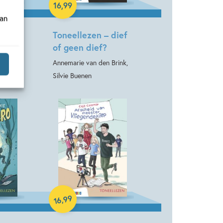
16
,
99
van
 pip
Toneellezen – dief
s
of geen dief?
Annemarie van den Brink,
Silvie Buenen
Hardcover
99
,
16