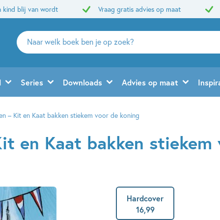
 kind blij van wordt
Vraag gratis advies op maat
Zoeken
naar
boeken,
auteurs
d
Series
Downloads
Advies op maat
Inspir
en
uitgevers
en – Kit en Kaat bakken stiekem voor de koning
Kit en Kaat bakken stiekem 
Hardcover
16
,
99