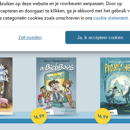
16
99
,
,
99
16
bruiken op deze website en je voorkeuren aanpassen. Door op
ccepteren en doorgaan’ te klikken, ga je akkoord met het gebruik 
le categorieën cookies zoals omschreven in ons
cookie statement
.
– Fien
Toneellezen – wat
Toneellezen –
 nacht
een troep!
zoekt haar ta
ma
Isabel Versteeg, Els van
Jolanda Horsten,
Zelf instellen
Ja, ik accepteer cookies
t
Egeraat
Samantha Loman
Hardcover
Hardcover
99
16
,
,
99
16