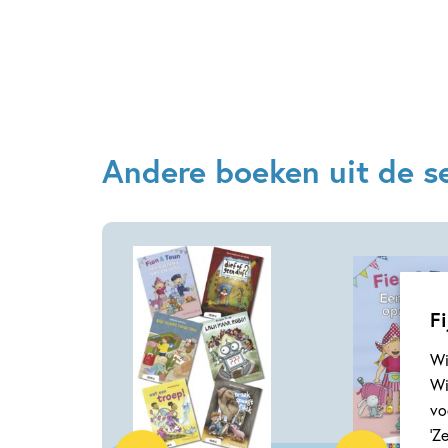
Andere boeken uit de se
Fi
Wi
Wi
vo
Samengesteld pakket
Hardcover
‘Z