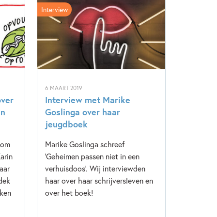
Interview
6 MAART 2019
over
Interview met Marike
in
Goslinga over haar
jeugdboek
 om
Marike Goslinga schreef
arin
'Geheimen passen niet in een
aar
verhuisdoos'. Wij interviewden
dek
haar over haar schrijversleven en
eken
over het boek!