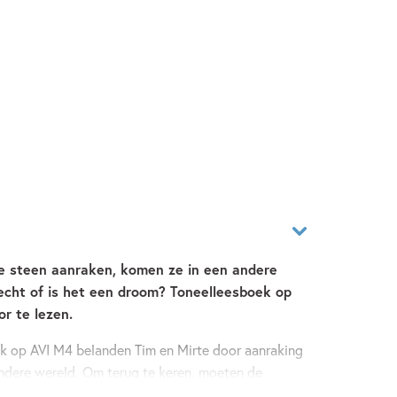
le steen aanraken, komen ze in een andere
 echt of is het een droom? Toneelleesboek op
r te lezen.
ek op AVI M4 belanden Tim en Mirte door aanraking
andere wereld. Om terug te keren, moeten de
ten uitvoeren. Gaat het lukken?