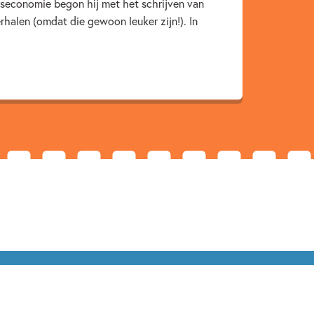
ijfseconomie begon hij met het schrijven van
er & AVI boeken
Dagelijks leven
Fantasie
rhalen (omdat die gewoon leuker zijn!). In
nd school
Woorden & taal
Ruben Prins