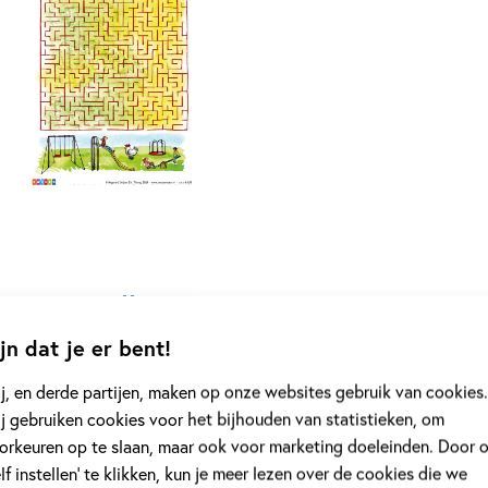
Toneellezen
jn dat je er bent!
Toneellezen is een vorm van samenlezen en is razend populai
doordat je eigenlijk een toneelstukje opvoert. Lezers kiezen
j, en derde partijen, maken op onze websites gebruik van cookies.
de beurt hardop de dialogen voor. Hierdoor is toneellezen 
j gebruiken cookies voor het bijhouden van statistieken, om
lezen, door het gebruik van intonatie, stimuleert.
orkeuren op te slaan, maar ook voor marketing doeleinden. Door 
elf instellen’ te klikken, kun je meer lezen over de cookies die we