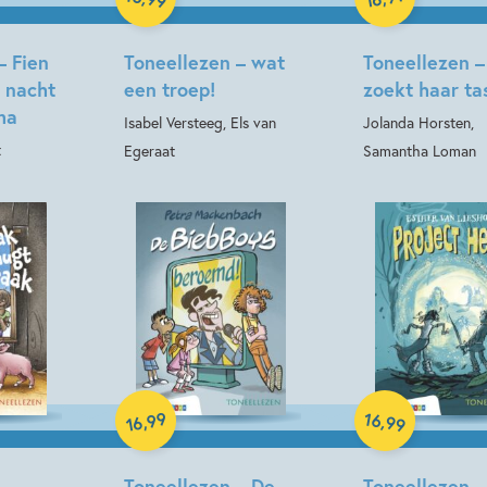
– Fien
Toneellezen – wat
Toneellezen –
 nacht
een troep!
zoekt haar ta
ma
Isabel Versteeg, Els van
Jolanda Horsten,
t
Egeraat
Samantha Loman
Hardcover
Hardcover
99
16
,
,
99
16
–
Toneellezen – De
Toneellezen –