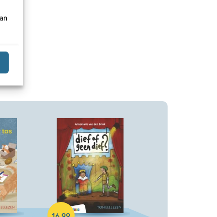
van
Hardcover
16
,
99