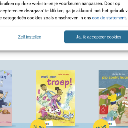
bruiken op deze website en je voorkeuren aanpassen. Door op
Lees verder
ccepteren en doorgaan’ te klikken, ga je akkoord met het gebruik 
le categorieën cookies zoals omschreven in ons
cookie statement
.
Zelf instellen
Ja, ik accepteer cookies
rie 'Toneellezen'
Hardcover
Hardcover
16
99
,
,
99
16