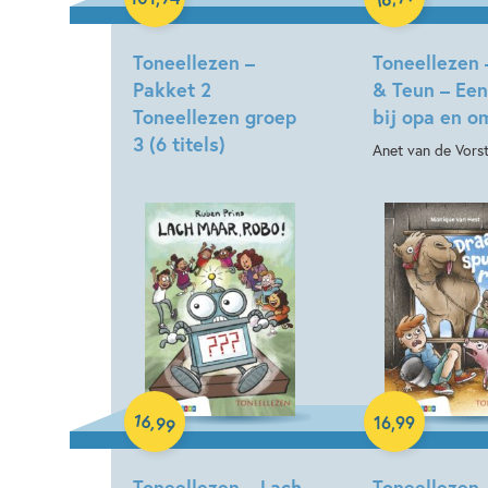
Toneellezen –
Toneellezen 
Pakket 2
& Teun – Een
Toneellezen groep
bij opa en o
3 (6 titels)
Anet van de Vors
Hardcover
Hardcover
16
,
16
,
99
99
Toneellezen – Lach
Toneellezen 