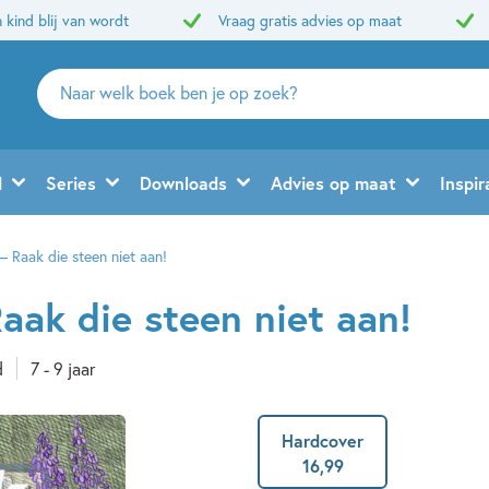
 kind blij van wordt
Vraag gratis advies op maat
Zoeken
naar
boeken,
auteurs
d
Series
Downloads
Advies op maat
Inspir
en
uitgevers
– Raak die steen niet aan!
aak die steen niet aan!
d
7 - 9 jaar
Hardcover
16
,
99