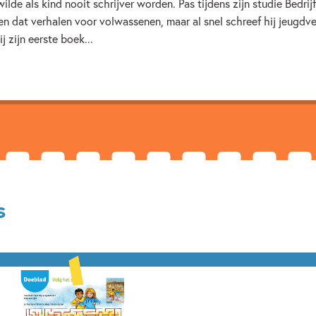
wilde als kind nooit schrijver worden. Pas tijdens zijn studie Bedr
7 – 9 jaar
Beginnende lez
en dat verhalen voor volwassenen, maar al snel schreef hij jeugdve
Fantasie & magie
Op & ro
 zijn eerste boek...
Madeleine van der Raad
s