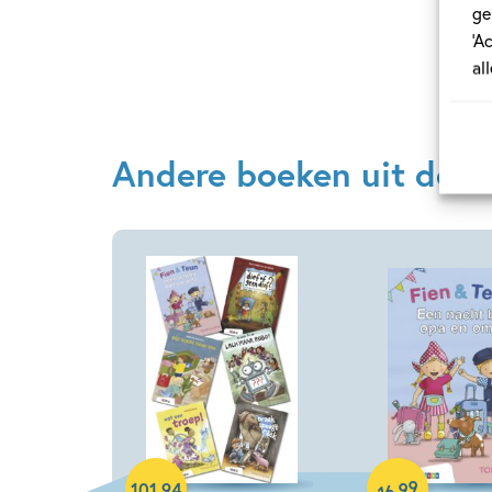
ge
‘A
al
Andere boeken uit de se
Samengesteld pakket
Hardcover
99
,
101
,
94
16