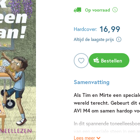
Op voorraad
16
,
99
Hardcover:
Altijd de laagste prijs
Bestellen
Samenvatting
Als Tim en Mirte een specia
wereld terecht. Gebeurt dit
AVI M4 om samen hardop voo
In dit spannende toneelleesbo
van een speciale steen in een 
Lees meer
kinderen verschillende opdrach