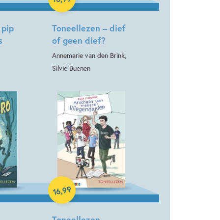
 pip
Toneellezen – dief
s
of geen dief?
Annemarie van den Brink,
Silvie Buenen
Hardcover
99
,
16
Toneellezen –