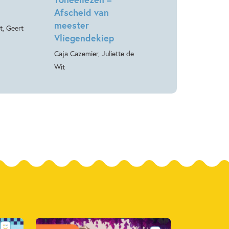
Afscheid van
meester
t, Geert
Vliegendekiep
Caja Cazemier, Juliette de
Wit