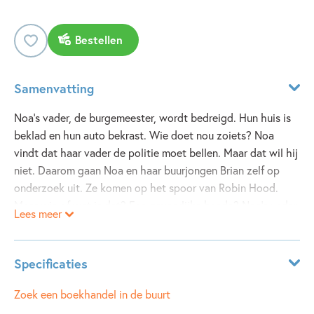
Bestellen
Samenvatting
Noa's vader, de burgemeester, wordt bedreigd. Hun huis is
beklad en hun auto bekrast. Wie doet nou zoiets? Noa
vindt dat haar vader de politie moet bellen. Maar dat wil hij
niet. Daarom gaan Noa en haar buurjongen Brian zelf op
onderzoek uit. Ze komen op het spoor van Robin Hood.
Maar wie of wat is dat? Een gevaarlijke bende? Noa's vader
Lees meer
lijkt meer te weten. Toch wil hij niets vertellen. Waarom
niet? Heeft hij soms een geheim?
Specificaties
Bobbie Roos Glastra van Loon is de winnaar van de
Geheim-schrijfwedstrijd 2010.
Leeftijdsindicatie:
5 - 10 jaar
Zoek een boekhandel in de buurt
ISBN:
9789025856960