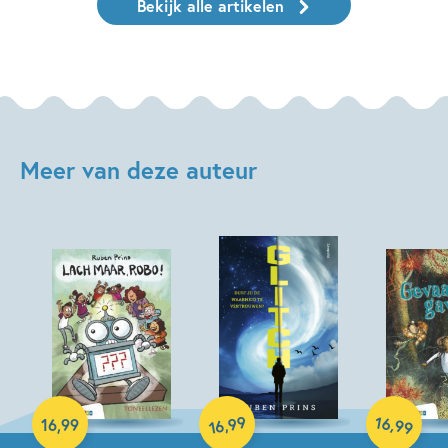
Bekijk alle artikelen
Meer van deze auteur
Paperback
Hardcover
Hardcover
99
16
,
,
16
,
99
99
16