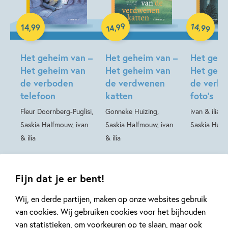
99
14
,
,
14
,
99
99
14
Hardcover
Hardcover
Hardcover
Het geheim van –
Het geheim van –
Het gehe
Het geheim van
Het geheim van
Het gehe
de verboden
de verdwenen
de verbo
telefoon
katten
foto’s
Fleur Doornberg-Puglisi,
Gonneke Huizing,
ivan & ilia, 
Saskia Halfmouw, ivan
Saskia Halfmouw, ivan
Saskia Hal
& ilia
& ilia
Fijn dat je er bent!
Meer over deze serie
Wij, en derde partijen, maken op onze websites gebruik
van cookies. Wij gebruiken cookies voor het bijhouden
van statistieken, om voorkeuren op te slaan, maar ook