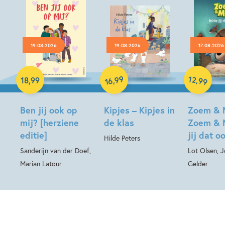
19-08-2026
19-08-2026
17-08-2026
Hardcover
99
12
,
,
18
,
99
99
16
Hardcover
Hardcover
Ben jij ook op
Kipjes – Kipjes in
Zoem & 
mij? [herziene
de klas
Zoem & 
editie]
jij dat o
Hilde Peters
Sanderijn van der Doef,
Lot Olsen, 
Marian Latour
Gelder