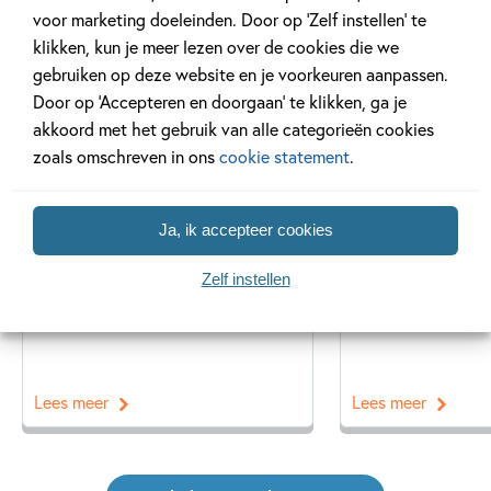
voor marketing doeleinden. Door op ‘Zelf instellen’ te
Gerelateerde artikelen
klikken, kun je meer lezen over de cookies die we
gebruiken op deze website en je voorkeuren aanpassen.
Door op ‘Accepteren en doorgaan’ te klikken, ga je
akkoord met het gebruik van alle categorieën cookies
Achtergrond
Kinderpanel
zoals omschreven in ons
cookie statement
.
Ja, ik accepteer cookies
20 APRIL 2026
27 FEBRUARI 2026
Zelf instellen
Oplossing ‘De schaduwroof’
Ons Kinderpane
puzzel!
regent ganzen’
Lees meer
Lees meer