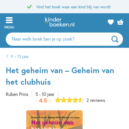
Vind het boek waar een kind blij van wordt
MENU
Zoeken
naar
boeken,
9 – 12 jaar
auteurs
en
Het geheim van – Geheim van
uitgevers
het clubhuis
Ruben Prins
5 - 10 jaar
4.5
2 reviews
/5