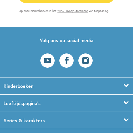
Op onze nieuwsbrieven is het
WPG Privacy Statement
van toepassing.
Volg ons op social media
Kinderboeken
Voorleesboeken
Leeftijdspagina’s
Prentenboeken
Boekentips 0 - 1,5 jaar
Series & karakters
Peuterboeken
Boekentips 1,5 - 3 jaar
De Gorgels