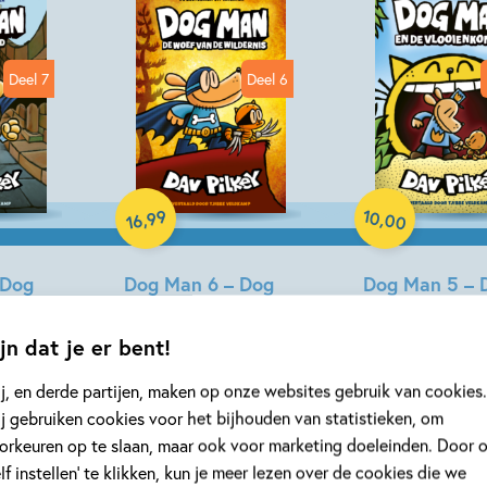
Deel 7
Deel 6
Hardcover
Paperback
10
99
,
,
00
16
 Dog
Dog Man 6 – Dog
Dog Man 5 – 
is
Man: De woef van
Man en de
de wildernis
vlooienkoning
jn dat je er bent!
Dav Pilkey
Dav Pilkey
j, en derde partijen, maken op onze websites gebruik van cookies.
j gebruiken cookies voor het bijhouden van statistieken, om
orkeuren op te slaan, maar ook voor marketing doeleinden. Door 
elf instellen’ te klikken, kun je meer lezen over de cookies die we