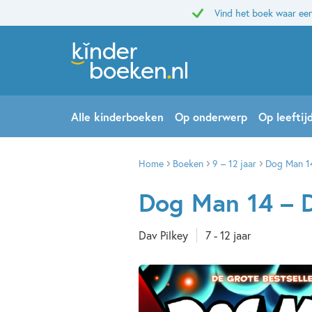
Vind het boek waar een
Alle kinderboeken
Op onderwerp
Op leeftij
Home
Boeken
9 – 12 jaar
Dog Man 14
Dog Man 14 – 
Dav Pilkey
7 - 12 jaar