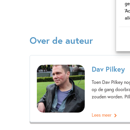
ge
‘A
al
Over de auteur
Dav Pilkey
Toen Dav Pilkey nog
op de gang doorbra
zouden worden. Pil
Lees meer