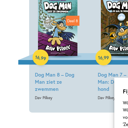
Deel 8
Hardcover
Hardcover
16
,
16
,
99
99
Dog Man 8 – Dog
Dog Man 7 –
Man ziet ze
Man: De bal 
zwemmen
hond
Fi
Dav Pilkey
Dav Pilkey
Wi
Wi
vo
‘Z