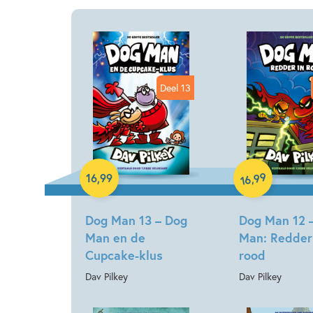
Deel 13
Hardcover
Hardcover
99
,
16
,
99
16
Dog Man 13 – Dog
Dog Man 12 
Man en de
Man: Redder
Cupcake-klus
rood
Dav Pilkey
Dav Pilkey