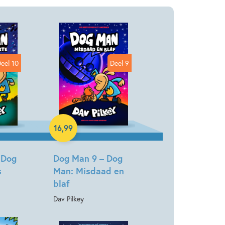
2026
eel 10
Deel 9
9 – 12 jaar
Actie & avontuur
ovel/extra veel beeld
Humor
Dav Pilkey
Hardcover
16
,
99
 Dog
Dog Man 9 – Dog
s
Man: Misdaad en
blaf
Dav Pilkey