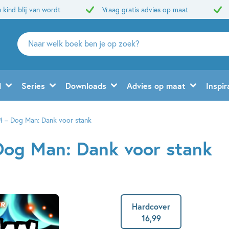
 kind blij van wordt
Vraag gratis advies op maat
Zoeken
naar
boeken,
auteurs
d
Series
Downloads
Advies op maat
Inspir
en
uitgevers
 – Dog Man: Dank voor stank
Dog Man: Dank voor stank
Hardcover
16
,
99