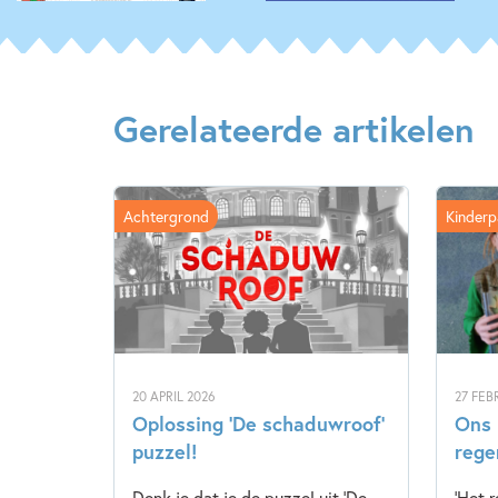
Gerelateerde artikelen
Achtergrond
Kinderp
20 APRIL 2026
27 FEB
Oplossing ‘De schaduwroof’
Ons 
puzzel!
rege
Denk je dat je de puzzel uit 'De
'Het 