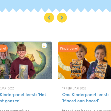
anel
Kinderpanel
RUARI 2026
19 FEBRUARI 2026
Kinderpanel leest: ‘Het
Ons Kinderpanel leest:
nt ganzen’
‘Moord aan boord’
regent ganzen' van
Moord aan boord is een spa