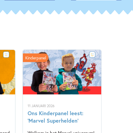
Kinderpanel
11 JANUARI 2026
Ons Kinderpanel leest:
‘Marvel Superhelden’
nnend
Welkom in het Marvel-universum!