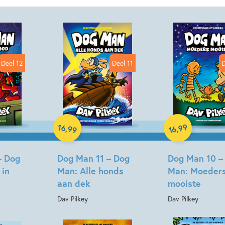
Aantal pagina's:
224
Uitgever:
Condor
Verschijningsdatum:
20-10-
Deel 12
Deel 11
D
Kenmerken van dit boek
12+ jaar
7 – 9 jaar
Familie & gezin
Graphic n
Hardcover
Hardcover
16
99
,
,
99
16
– Dog
Dog Man 11 – Dog
Dog Man 10 –
 in
Man: Alle honds
Man: Moeder
aan dek
mooiste
Dav Pilkey
Dav Pilkey