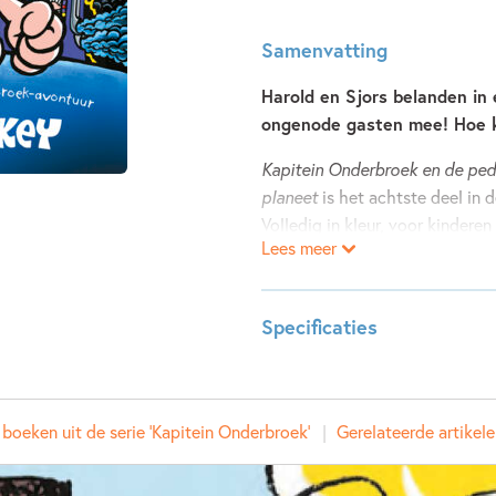
Samenvatting
Harold en Sjors belanden in
ongenode gasten mee! Hoe k
Kapitein Onderbroek en de peda
planeet
is het achtste deel in 
Volledig in kleur, voor kinderen
Lees meer
serie en film.
Sjors en Harold belanden in een 
Specificaties
Kapitein Onderbroek ineens de 
ze het dan eindelijk lukt om w
ISBN:
97890
per ongeluk een stel slechteri
NUR:
282
worden, maar hóé?!
boeken uit de serie 'Kapitein Onderbroek'
Gerelateerde artikel
Type:
Hardco
Auteur(s):
Dav Pil