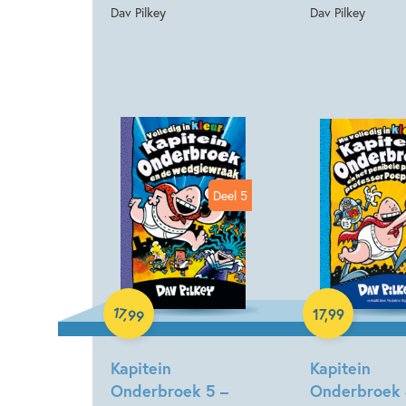
Dav Pilkey
Dav Pilkey
Deel 5
Hardcover
17
,
17
,
99
99
Hardcover
Kapitein
Kapitein
Onderbroek 5 –
Onderbroek 