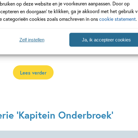
bruiken op deze website en je voorkeuren aanpassen. Door op
boeken gaan over Sjors en Harold, twee jongeren die graag
ccepteren en doorgaan’ te klikken, ga je akkoord met het gebruik 
uithalen. Hierdoor belanden ze altijd weer in een grappig e
le categorieën cookies zoals omschreven in ons
cookie statement
.
serie is onder andere bekend van de succesvolle Netflix-ser
over
Kapitein Onderbroek
zijn gemaakt door Dav Pilkey, di
van de populaire boeken over
Dog Man
! Het eerste deel van
Zelf instellen
Ja, ik accepteer cookies
avonturen van Kapitein Onderbroek
. Bekijk alle andere boe
onderbroek
hieronder!
Lees verder
rie 'Kapitein Onderbroek'