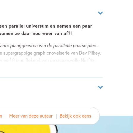
 een parallel universum en nemen een paar
omen ze daar nou weer van af?!
nte plaaggeesten van de parallelle paarse plee-
de supergrappige graphicnovelserie van Dav Pilkey.
 vanaf 8 jaar. Bekend van de succesvolle Netflix-
parallel universum! Het verschil: daar zijn zij en
slechteriken, en is meneer Krupp een held. En als
eer terug te keren naar hun eigen wereld, nemen ze
26156434
ken mee. Die moeten natuurlijk teruggestuurd
en
Meer van deze auteur
Bekijk ook eens
ver
key