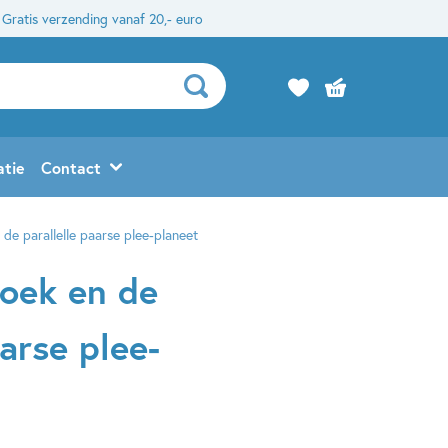
Gratis verzending vanaf 20,- euro
atie
Contact
e parallelle paarse plee-planeet
roek en de
arse plee-