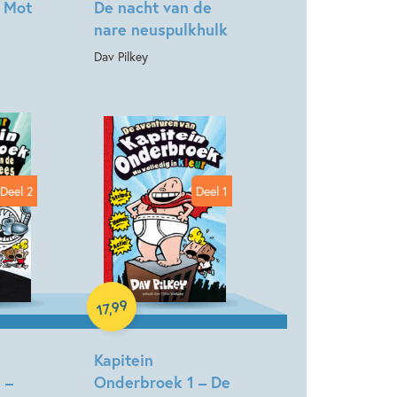
. Mot
De nacht van de
nare neuspulkhulk
Dav Pilkey
Deel 2
Deel 1
Hardcover
99
,
17
Kapitein
 –
Onderbroek 1 – De