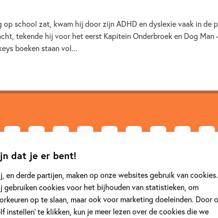
 op school zat, kwam hij door zijn ADHD en dyslexie vaak in de pr
cht, tekende hij voor het eerst Kapitein Onderbroek en Dog Man 
eys boeken staan vol...
jn dat je er bent!
Kapitein Onderbroek
j, en derde partijen, maken op onze websites gebruik van cookies.
Kapitein Onderbroek
j gebruiken cookies voor het bijhouden van statistieken, om
orkeuren op te slaan, maar ook voor marketing doeleinden. Door 
elf instellen’ te klikken, kun je meer lezen over de cookies die we
Kapitein Onderbroek
is een graphic novel-reeks voor kindere