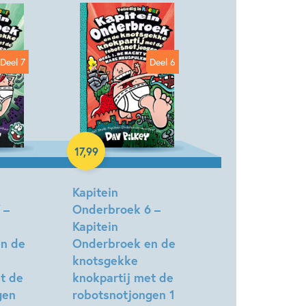
Deel 7
Deel 6
17
,
99
Hardcover
Kapitein
 –
Onderbroek 6 –
Kapitein
n de
Onderbroek en de
knotsgekke
t de
knokpartij met de
gen
robotsnotjongen 1