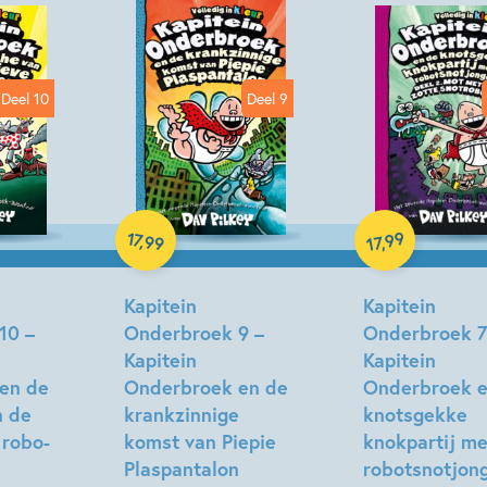
Deel 10
Deel 9
17
99
,
99
,
17
Hardcover
Hardcover
Kapitein
Kapitein
10 –
Onderbroek 9 –
Onderbroek 7
Kapitein
Kapitein
en de
Onderbroek en de
Onderbroek e
n de
krankzinnige
knotsgekke
 robo-
komst van Piepie
knokpartij me
Plaspantalon
robotsnotjon