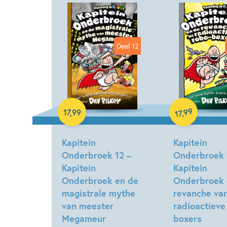
Deel 12
99
17
,
99
,
17
Hardcover
Hardcover
Kapitein
Kapitein
Onderbroek 12 –
Onderbroek 
Kapitein
Kapitein
Onderbroek en de
Onderbroek 
magistrale mythe
revanche va
van meester
radioactieve
Megameur
boxers