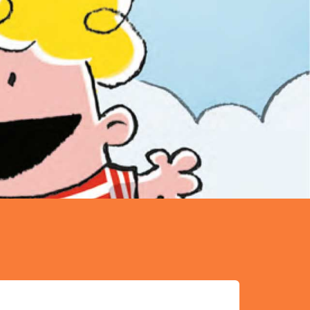
a Manfré
tein Jeugd
2022
s leven
Graphic novel/extra veel beeld
Dav Pilkey