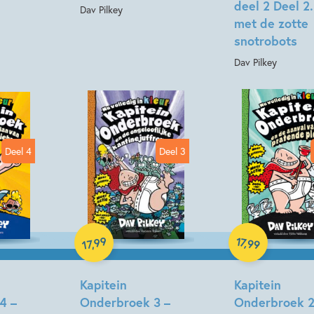
deel 2 Deel 2
Dav Pilkey
met de zotte
snotrobots
Dav Pilkey
Deel 4
Deel 3
99
17
,
99
,
17
Hardcover
Hardcover
Kapitein
Kapitein
4 –
Onderbroek 3 –
Onderbroek 2