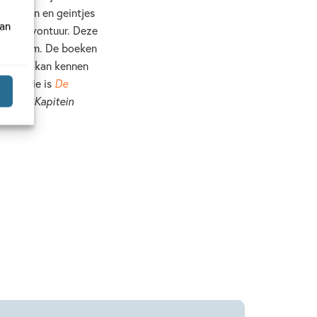
 grappen en geintjes
van
n leuk avontuur. Deze
ie en film. De boeken
e je ook kan kennen
 de serie is
De
ken van
Kapitein