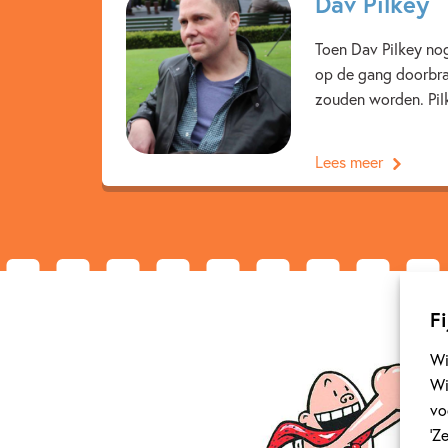
Dav Pilkey
Toen Dav Pilkey nog
op de gang doorbra
zouden worden. Pilk
Lees meer
Fi
Wi
Wi
vo
‘Z