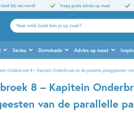
 kind blij van wordt
Vraag gratis advies op maat
Zoeken
naar
boeken,
auteurs
d
Series
Downloads
Advies op maat
Inspir
en
uitgevers
tein Onderbroek 8 – Kapitein Onderbroek en de pedante plaaggeesten van d
broek 8 – Kapitein Onderb
eesten van de parallelle pa