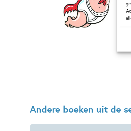
ge
‘A
al
Andere boeken uit de se