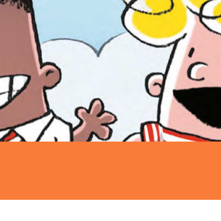
Vertaler:
Mariëll
Prijs:
17
,
99
Aantal pagina's:
176
Uitgever:
De Fon
Verschijningsdatum:
21-01-
Kenmerken van dit boek
Actie & avontuur
Dagelijk
Humor
Op & rond school