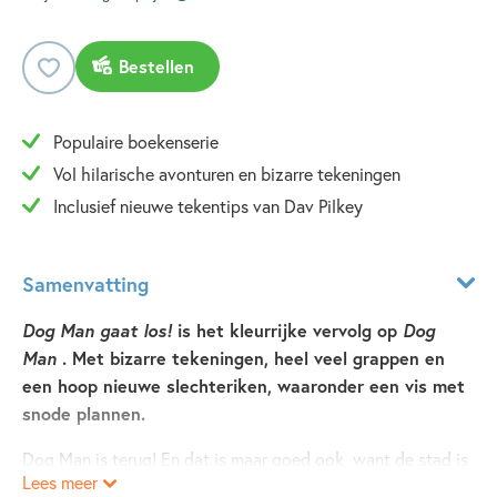
Bestellen
Populaire boekenserie
Vol hilarische avonturen en bizarre tekeningen
Inclusief nieuwe tekentips van Dav Pilkey
Samenvatting
Dog Man gaat los!
is het kleurrijke vervolg op
Dog
Man
. Met bizarre tekeningen, heel veel grappen en
een hoop nieuwe slechteriken, waaronder een vis met
snode plannen.
Dog Man is terug! En dat is maar goed ook, want de stad is
Lees meer
in gevaar. De gemene kat Karel is ontsnapt uit de