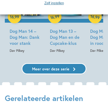
20-10-2026
Zelf instellen
Hardcover
Hardcover
Hardcover
99
16
,
,
16
,
99
99
16
Dog Man 14 –
Dog Man 13 –
Dog Man 
Dog Man: Dank
Dog Man en de
Dog Man
voor stank
Cupcake-klus
in rood
Dav Pilkey
Dav Pilkey
Dav Pilkey
Meer over deze serie
Gerelateerde artikelen