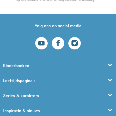
Volg ons op social media
Kinderboeken
Voorleesboeken
Leeftijdspagina’s
Prentenboeken
Boekentips 0 - 1,5 jaar
Series & karakters
Peuterboeken
Boekentips 1,5 - 3 jaar
De Gorgels
Inspiratie & nieuws
Babyboeken
Boekentips 3 - 5 jaar