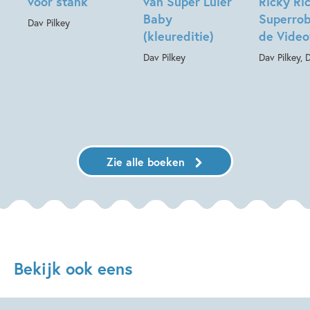
voor stank
van Super Luier
Ricky Ric
Baby
Superrob
Dav Pilkey
(kleureditie)
de Video
Dav Pilkey
Dav Pilkey, 
Zie alle boeken
Bekijk ook eens