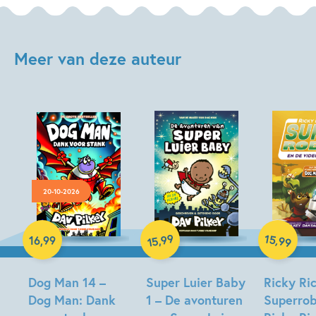
Meer van deze auteur
20-10-2026
Hardcover
99
15
,
,
16
,
99
99
15
Hardcover
Hardcover
Dog Man 14 –
Super Luier Baby
Ricky Ric
Dog Man: Dank
1 – De avonturen
Superrob