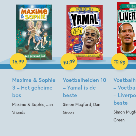
Hardcover
Hardcover
99
10
,
,
16
,
99
99
10
Hardcover
Maxime & Sophie
Voetbalhelden 10
Voetbalh
3 – Het geheime
– Yamal is de
– Voetba
bos
beste
– Liverpo
beste
Maxime & Sophie, Jan
Simon Mugford, Dan
Simon Mugf
Vriends
Green
Green