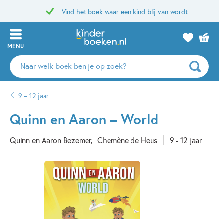
Vind het boek waar een kind blij van wordt
MENU
Zoeken
naar
boeken,
9 – 12 jaar
auteurs
en
Quinn en Aaron – World
uitgevers
Quinn en Aaron Bezemer
Chemène de Heus
9 - 12 jaar