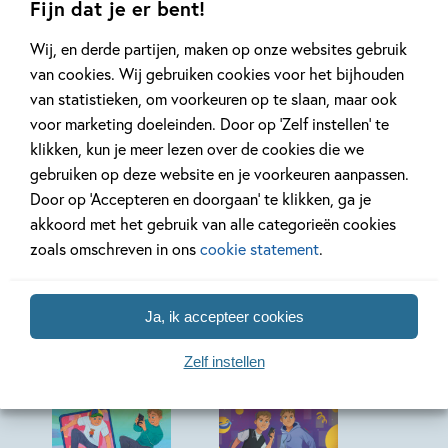
zijn als hun video’s! Boordevol strips en hilarische
Fijn dat je er bent!
illustraties.
Wij, en derde partijen, maken op onze websites gebruik
van cookies. Wij gebruiken cookies voor het bijhouden
Lees verder
van statistieken, om voorkeuren op te slaan, maar ook
voor marketing doeleinden. Door op ‘Zelf instellen’ te
klikken, kun je meer lezen over de cookies die we
gebruiken op deze website en je voorkeuren aanpassen.
Door op ‘Accepteren en doorgaan’ te klikken, ga je
akkoord met het gebruik van alle categorieën cookies
zoals omschreven in ons
cookie statement
.
Andere boeken uit de serie 'Quinn en
Aaron'
Ja, ik accepteer cookies
Zelf instellen