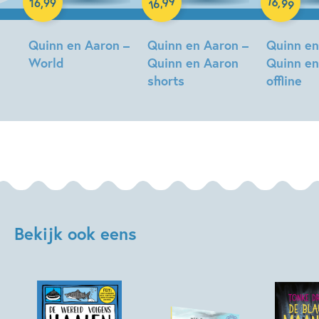
99
16
,
,
16
,
99
99
16
Quinn en Aaron –
Quinn en Aaron –
Quinn en
World
Quinn en Aaron
Quinn en
shorts
offline
Quinn
en
Quinn
Quinn
Aaron
en
en
Bezemer,
Aaron
Aaron
Chemène
Bezemer,
Bezemer,
de
Chemène
Chemène
Heus
de
de
Heus
Heus
Bekijk ook eens