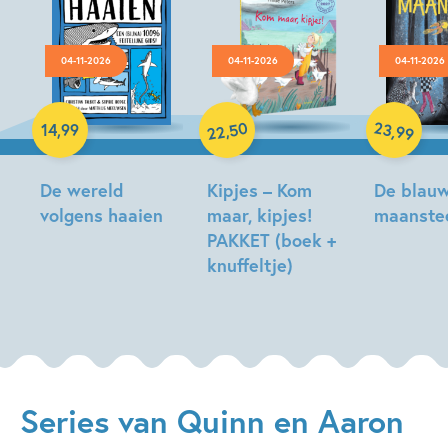
04-11-2026
04-11-2026
04-11-2026
Hardcover
Hardcover
Hardcover
50
23
,
,
14
,
99
99
22
De wereld
Kipjes – Kom
De blau
volgens haaien
maar, kipjes!
maanste
PAKKET (boek +
Christian
Tonke
knuffeltje)
Talbot,
Dragt
Sophie
Hilde
Hodge
Peters
Series van Quinn en Aaron