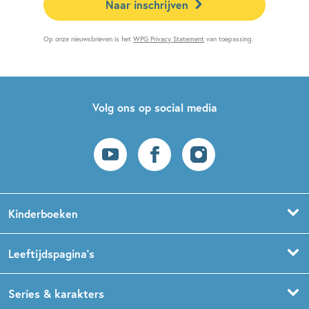
Naar inschrijven
Op onze nieuwsbrieven is het
WPG Privacy Statement
van toepassing.
Volg ons op social media
Kinderboeken
Voorleesboeken
Leeftijdspagina’s
Prentenboeken
Boekentips 0 - 1,5 jaar
Series & karakters
Peuterboeken