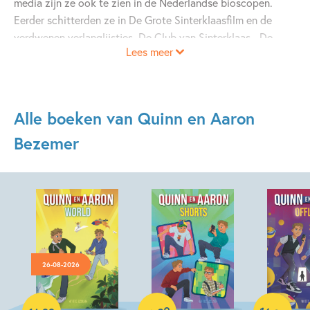
media zijn ze ook te zien in de Nederlandse bioscopen.
Eerder schitterden ze in De Grote Sinterklaasfilm en de
verdwenen verlanglijstjes, De Club van Sinterklaas - De
Lees meer
gestrande stoomboot en de Slijmfilm-reeks. Daarnaast
geven ze gastlessen over mediawijsheid op scholen.
Inmiddels hebben ze drie kinderboeken op hun naam staan:
Quinn en Aaron – Shorts, Quinn en Aaron – Offline en Quinn
Alle boeken van Quinn en Aaron
en Aaron – World.
Bezemer
26-08-2026
Hardcover
Hardcover
Hardcover