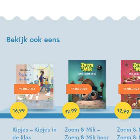
Bekijk ook eens
19-08-2026
17-08-2026
17-08-2026
Hardcover
99
12
,
,
16
,
99
99
12
Hardcover
Hardcover
Kipjes – Kipjes in
Zoem & Mik –
Zoem & 
de klas
Zoem & Mik hoor
Zoem & 