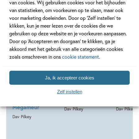
van cookies. Wij gebruiken cookies voor het bijhouden
van statistieken, om voorkeuren op te slaan, maar ook
voor marketing doeleinden. Door op ‘Zelf instellen’ te
klikken, kun je meer lezen over de cookies die we
99
17
gebruiken op deze website en je voorkeuren aanpassen.
,
17
,
99
99
,
17
Door op ‘Accepteren en doorgaan’ te klikken, ga je
Hardcover
Hardcover
Hardcover
akkoord met het gebruik van alle categorieën cookies
Kapitein
Kapitein
Kapitein
zoals omschreven in ons
cookie statement
.
Onderbroek 12 –
Onderbroek 10 –
Onderbro
Kapitein
Kapitein
Kapitein
Onderbroek en
Onderbroek en
Onderbr
Ja, ik accepteer cookies
de magistrale
de revanche van
de krank
mythe van
de radioactieve
komst va
Zelf instellen
meester
robo-boxers
Plaspant
Megameur
Dav Pilkey
Dav Pilkey
Dav Pilkey