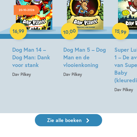
20-10-2026
Hardcover
Paperback
00
15
,
16
,
99
,
99
10
Hardcover
Dog Man 14 –
Dog Man 5 – Dog
Super Lu
Dog Man: Dank
Man en de
1 – De a
voor stank
vlooienkoning
van Supe
Baby
Dav Pilkey
Dav Pilkey
(kleuredi
Dav Pilkey
Zie alle boeken