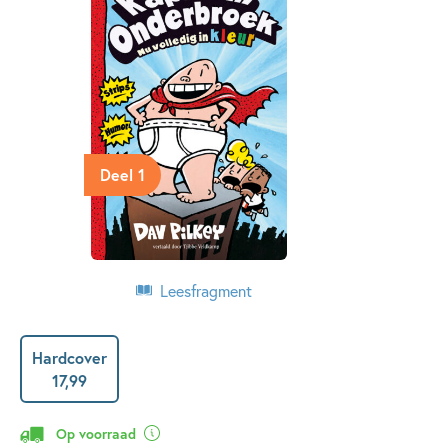
Deel 1
Leesfragment
Hardcover
17
,
99
Op voorraad