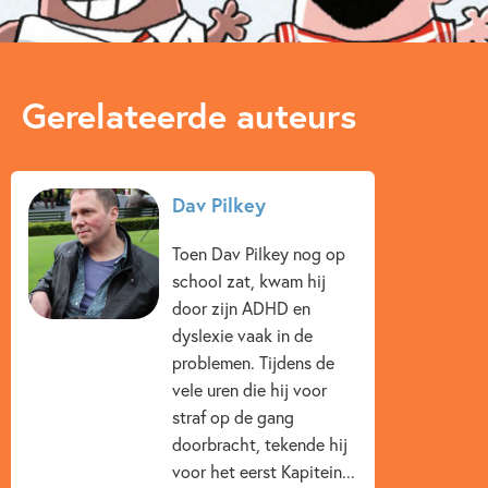
door een bladzijde te bewegen een echte animatie krijgt!
Actie & avontuur
Dagelijks leven
Graphic novel/extra veel beeld
Humor
Gerelateerde auteurs
Op & rond school
Dav Pilkey
Dav Pilkey
Toen Dav Pilkey nog op
school zat, kwam hij
door zijn ADHD en
dyslexie vaak in de
problemen. Tijdens de
vele uren die hij voor
straf op de gang
doorbracht, tekende hij
voor het eerst Kapitein...