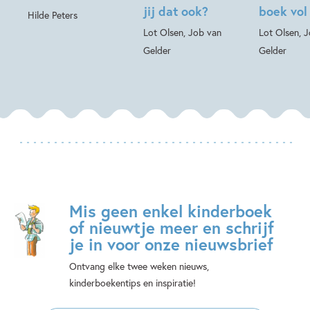
jij dat ook?
boek vol
Hilde Peters
Lot Olsen, Job van
Lot Olsen, 
Gelder
Gelder
Mis geen enkel kinderboek
of nieuwtje meer en schrijf
je in voor onze nieuwsbrief
Ontvang elke twee weken nieuws,
kinderboekentips en inspiratie!
E-