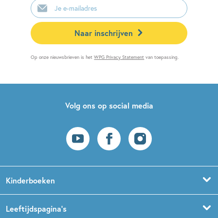
mailadres
Naar inschrijven
Op onze nieuwsbrieven is het
WPG Privacy Statement
van toepassing.
Volg ons op social media
Kinderboeken
Voorleesboeken
Leeftijdspagina’s