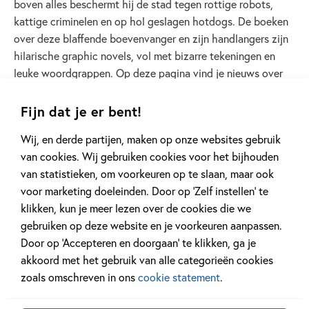
boven alles beschermt hij de stad tegen rottige robots,
kattige criminelen en op hol geslagen hotdogs. De boeken
over deze blaffende boevenvanger en zijn handlangers zijn
hilarische graphic novels, vol met bizarre tekeningen en
leuke woordgrappen. Op deze pagina vind je nieuws over
Dog Man en Kleine Karel, informatie over de personages en
weetjes over schrijver Dav Pilkey. Verblaffend handig! Ben
Fijn dat je er bent!
jij ook superfan van Dog Man? Meld je dan gratis aan bij
Wij, en derde partijen, maken op onze websites gebruik
Team Dog Man!
van cookies. Wij gebruiken cookies voor het bijhouden
van statistieken, om voorkeuren op te slaan, maar ook
Lees verder
voor marketing doeleinden. Door op ‘Zelf instellen’ te
klikken, kun je meer lezen over de cookies die we
gebruiken op deze website en je voorkeuren aanpassen.
Door op ‘Accepteren en doorgaan’ te klikken, ga je
akkoord met het gebruik van alle categorieën cookies
zoals omschreven in ons
cookie statement
.
Andere boeken uit de serie 'Dog Man'