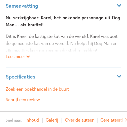
Samenvatting
Nu verkrijgbaar: Karel, het bekende personage uit Dog
Man… als knuffel!
Dit is Karel, de kattigste kat van de wereld. Karel was ooit
de gemeenste kat van de wereld. Nu helpt hij Dog Man en
zijn maatjes keer op keer om de stad te redden!
Lees meer
Bekend van de superpopulaire serie van Dav Pilkey.
Specificaties
Leeftijdsindicatie:
6 - 12 jaar
Zoek een boekhandel in de buurt
ISBN:
9789464530278
Schrijf een review
NUR:
022
Type:
Diversen
Inhoud
Galerij
Over de auteur
Gerelateerde
Snel naar:
Auteur(s):
Dav Pilkey