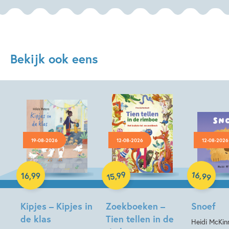
Bekijk ook eens
19-08-2026
12-08-2026
12-08-2026
Hardcover
Hardcover
Hardcover
99
16
,
,
16
,
99
99
15
Kipjes – Kipjes in
Zoekboeken –
Snoef
de klas
Tien tellen in de
Heidi McKin