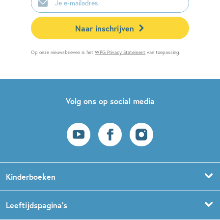
mailadres
Naar inschrijven
Op onze nieuwsbrieven is het
WPG Privacy Statement
van toepassing.
Volg ons op social media
Kinderboeken
Voorleesboeken
Leeftijdspagina’s
Prentenboeken