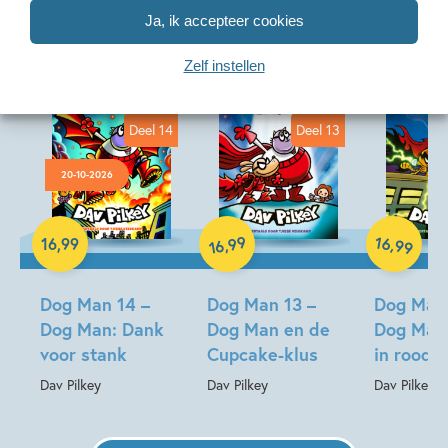
Ja, ik accepteer cookies
Zelf instellen
Deel 14
Deel 13
20-10-2026
Hardcover
Hardcover
Hardcover
99
16
,
,
16
,
99
99
16
Dog Man 14 –
Dog Man 13 –
Dog Man 
Dog Man: Dank
Dog Man en de
Dog Man
voor stank
Cupcake-klus
in rood
Dav Pilkey
Dav Pilkey
Dav Pilkey