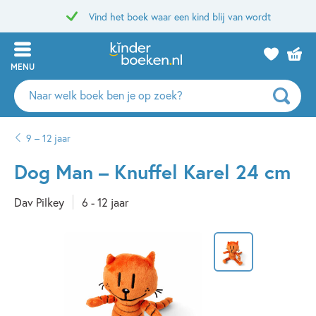
Vind het boek waar een kind blij van wordt
MENU
Zoeken
naar
boeken,
9 – 12 jaar
auteurs
en
Dog Man – Knuffel Karel 24 cm
uitgevers
Dav Pilkey
6 - 12 jaar