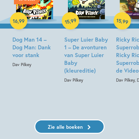
Hardcover
99
15
,
,
16
,
99
99
15
Hardcover
Hardcover
Dog Man 14 –
Super Luier Baby
Ricky Ric
Dog Man: Dank
1 – De avonturen
Superrob
voor stank
van Super Luier
Ricky Ric
Baby
Superrob
Dav Pilkey
(kleureditie)
de Video
Dav Pilkey
Dav Pilkey, 
Zie alle boeken