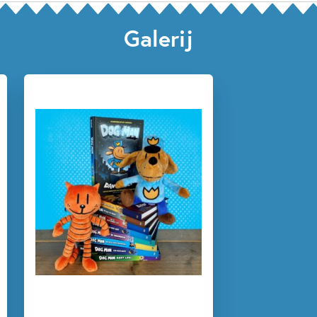
Prijs:
18
,
99
Uitgever:
Condor
Galerij
Verschijningsdatum:
28-09-2022
Kenmerken van diversen
12+ jaar
5 – 7 jaar
7 – 9 jaar
9 – 12 jaar
Actie & avontuur
Dieren & natuur
Graphic novel/extra veel beeld
Humor
Knisper- & knuffelboeken
Dav Pilkey