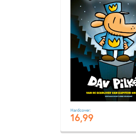
Hardcover:
16
,
99