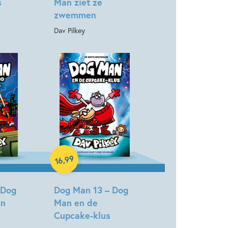
s
Man ziet ze
zwemmen
Dav Pilkey
Hardcover
99
,
16
 Dog
Dog Man 13 – Dog
in
Man en de
Cupcake-klus