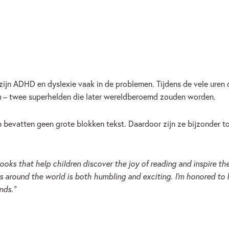
ijn ADHD en dyslexie vaak in de problemen. Tijdens de vele uren 
n
– twee superhelden die later wereldberoemd zouden worden.
 en bevatten geen grote blokken tekst. Daardoor zijn ze bijzonder
 books that help children discover the joy of reading and inspire t
rs around the world is both humbling and exciting. I’m honored t
nds.”