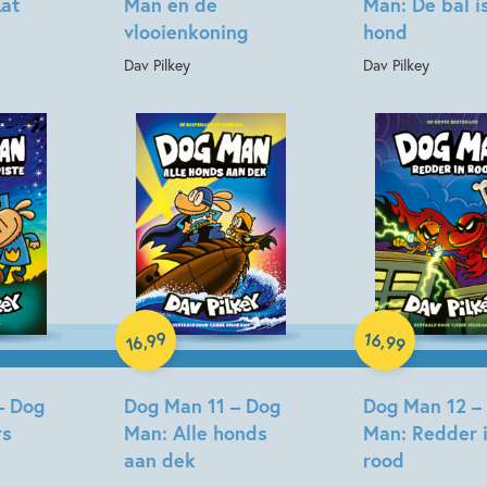
Kat
Man en de
Man: De bal i
vlooienkoning
hond
Dav Pilkey
Dav Pilkey
Hardcover
Hardcover
99
16
,
,
99
16
– Dog
Dog Man 11 – Dog
Dog Man 12 –
rs
Man: Alle honds
Man: Redder 
aan dek
rood