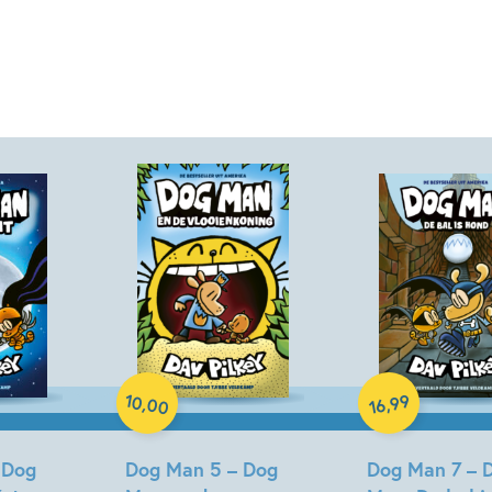
Paperback
Hardcover
10
99
,
,
00
16
 Dog
Dog Man 5 – Dog
Dog Man 7 – 