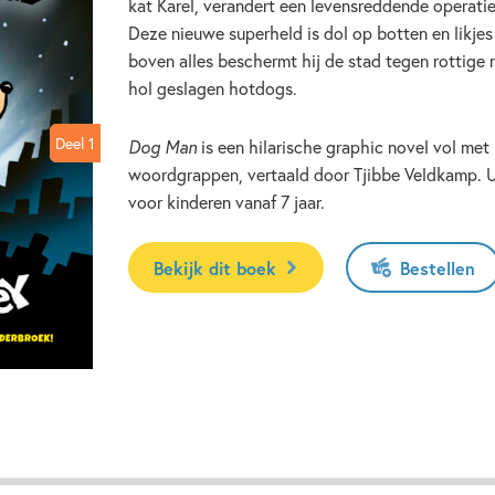
kat Karel, verandert een levensreddende operatie
Deze nieuwe superheld is dol op botten en likjes
boven alles beschermt hij de stad tegen rottige 
hol geslagen hotdogs.
Deel 1
Deel 1
Dog Man
is een hilarische graphic novel vol met
woordgrappen, vertaald door Tjibbe Veldkamp. Ur
voor kinderen vanaf 7 jaar.
Bekijk dit boek
Bestellen