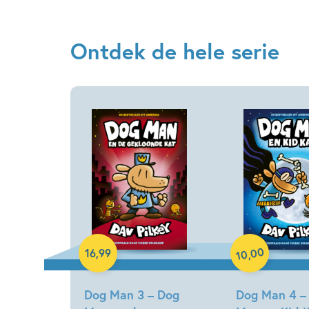
Ontdek de hele serie
Paperback
Hardcover
00
16
,
99
,
10
Dog Man 3 – Dog
Dog Man 4 –