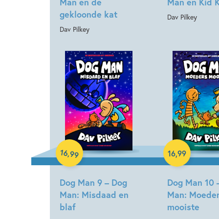
Man en de
Man en Kid 
gekloonde kat
Dav Pilkey
Dav Pilkey
Hardcover
Hardcover
16
,
16
,
99
99
Dog Man 9 – Dog
Dog Man 10 
Man: Misdaad en
Man: Moede
blaf
mooiste