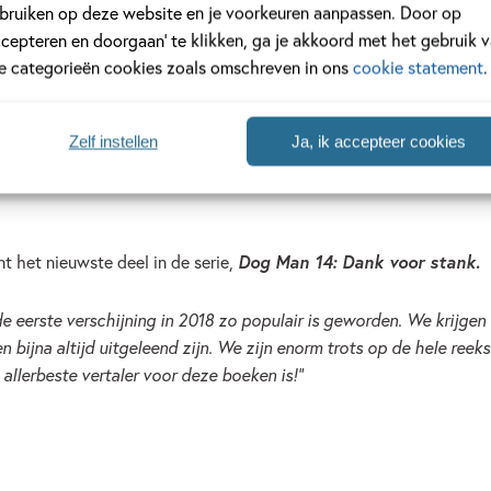
bruiken op deze website en je voorkeuren aanpassen. Door op
ccepteren en doorgaan’ te klikken, ga je akkoord met het gebruik 
le categorieën cookies zoals omschreven in ons
cookie statement
.
der mijlpaal: op 14 juni is het precies acht jaar geleden dat het
Zelf instellen
Ja, ik accepteer cookies
 de populairste graphicnovel-series voor kinderen in Nederland. M
eer nieuwe lezers te bereiken. Inmiddels heeft
Dog Man
een trouw
t het nieuwste deel in de serie,
Dog Man 14: Dank voor stank
.
 eerste verschijning in 2018 zo populair is geworden. We krijgen n
 bijna altijd uitgeleend zijn. We zijn enorm trots op de hele reek
allerbeste vertaler voor deze boeken is!”