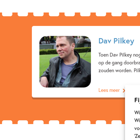
Dav Pilkey
Toen Dav Pilkey nog
op de gang doorbra
zouden worden. Pilk
Lees meer
Fi
Wi
Wi
vo
‘Z