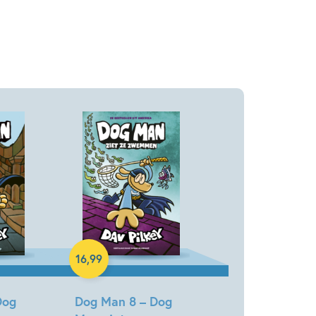
Hardcover
16
,
99
Dog
Dog Man 8 – Dog