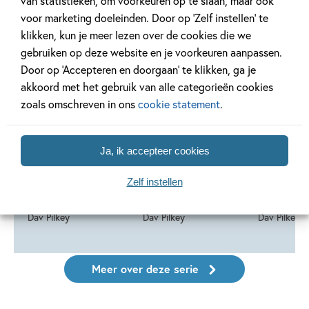
van statistieken, om voorkeuren op te slaan, maar ook
voor marketing doeleinden. Door op ‘Zelf instellen’ te
klikken, kun je meer lezen over de cookies die we
Deel 14
Deel 13
gebruiken op deze website en je voorkeuren aanpassen.
Door op ‘Accepteren en doorgaan’ te klikken, ga je
20-10-2026
akkoord met het gebruik van alle categorieën cookies
zoals omschreven in ons
cookie statement
.
Hardcover
Hardcover
Hardcover
99
16
,
,
16
,
99
99
16
Ja, ik accepteer cookies
Dog Man 14 –
Dog Man 13 –
Dog Man 
Dog Man: Dank
Dog Man en de
Dog Man
Zelf instellen
voor stank
Cupcake-klus
in rood
Dav Pilkey
Dav Pilkey
Dav Pilkey
Meer over deze serie