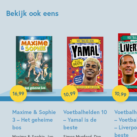
Bekijk ook eens
Hardcover
Hardcover
99
10
,
,
16
,
99
99
10
Hardcover
Maxime & Sophie
Voetbalhelden 10
Voetbalh
3 – Het geheime
– Yamal is de
– Voetba
bos
beste
– Liverpo
beste
Maxime & Sophie, Jan
Simon Mugford, Dan