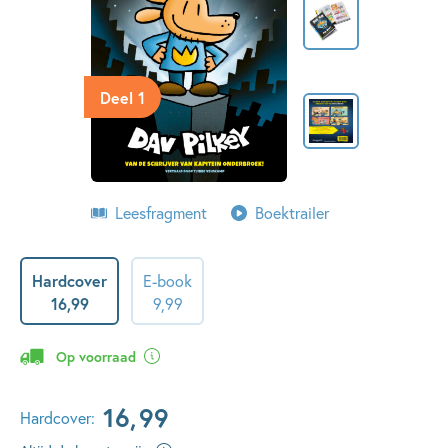
Deel 1
Leesfragment
Boektrailer
Hardcover
E-book
16
,
99
9
,
99
Op voorraad
16
,
99
Hardcover: