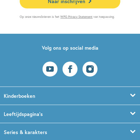
Naar inschrijven
Op onze nieuwsbrieven is het
WPG Privacy Statement
van toepassing.
Volg ons op social media
Kinderboeken
Voorleesboeken
Leeftijdspagina’s
Prentenboeken
Boekentips 0 - 1,5 jaar
Series & karakters
Peuterboeken