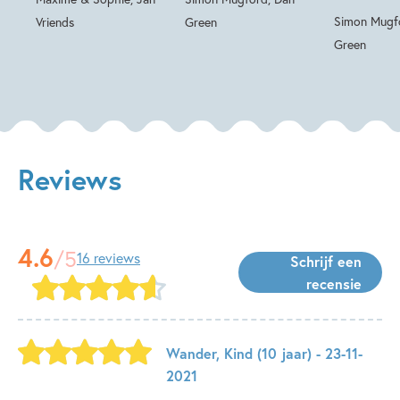
Simon Mugf
Vriends
Green
Green
Reviews
4.6
/5
16 reviews
Schrijf een
recensie
Wander
,
Kind
(10 jaar)
- 23-11-
2021