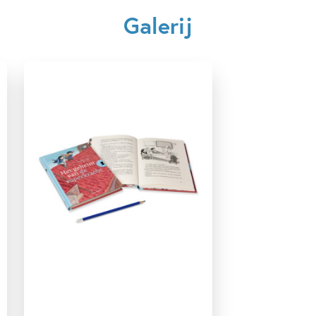
Kenmerken van dit boek
Galerij
7 – 9 jaar
9 – 12 jaar
Actie & avontuur
Broers & zussen
Detective & thrillers
Familie & gezin
Spanning
Vriendschap
Simone Arts
Saskia Halfmouw