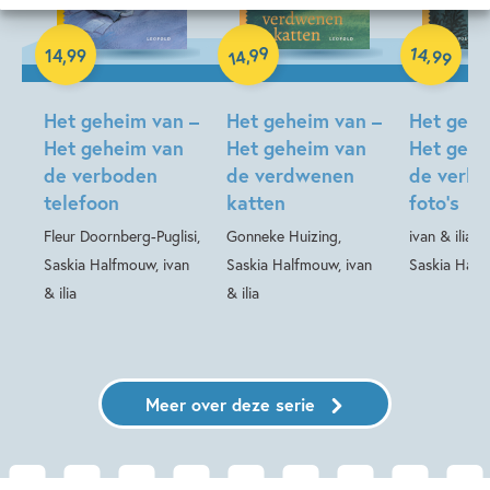
99
14
,
,
14
,
99
99
14
Hardcover
Hardcover
Hardcover
Het geheim van –
Het geheim van –
Het gehe
Het geheim van
Het geheim van
Het gehe
de verboden
de verdwenen
de verbo
telefoon
katten
foto’s
Fleur Doornberg-Puglisi,
Gonneke Huizing,
ivan & ilia, 
Saskia Halfmouw, ivan
Saskia Halfmouw, ivan
Saskia Hal
& ilia
& ilia
Meer over deze serie