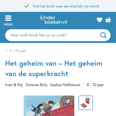
Vind het boek waar een kind blij van wordt
MENU
Zoeken
naar
boeken,
9 – 12 jaar
auteurs
en
Het geheim van – Het geheim
uitgevers
van de superkracht
Ivan & Ilia
Simone Arts
Saskia Halfmouw
8 - 10 jaar