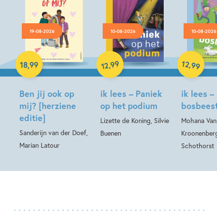
19-08-2026
10-08-2026
10-08-2026
Hardcover
99
12
,
,
18
,
99
99
12
Hardcover
Hardcover
Ben jij ook op
ik lees – Paniek
ik lees –
mij? [herziene
op het podium
bosbees
editie]
Lizette de Koning, Silvie
Mohana Van
Sanderijn van der Doef,
Buenen
Kroonenberg
Marian Latour
Schothorst