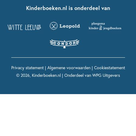
Fien en Teun
Nationale Voorleesdagen
Contact
Kinderboeken.nl is onderdeel van
Kinderboeken diversiteit
Boekentips 9 - 12 jaar
Kikker
Griffels en Penselen
Advies op maat
Grappige kinderboeken
Boekentips 12+ jaar
Spekkie en Sproet
Woutertje Pieterse Prijs
Nieuwsbrief
Spannende kinderboeken
Boekentips 15+ jaar
Mees Kees
Kinderboeken top 10
Alle boeken per onderwerp
Voor volwassenen
De regels van Floor
Prentenboeken top 10
Privacy statement
|
Algemene voorwaarden
|
Cookiestatement
Maxi & Helium
© 2026, Kinderboeken.nl | Onderdeel van
WPG Uitgevers
Voor het onderwijs
Alle kinderboekenpersonages