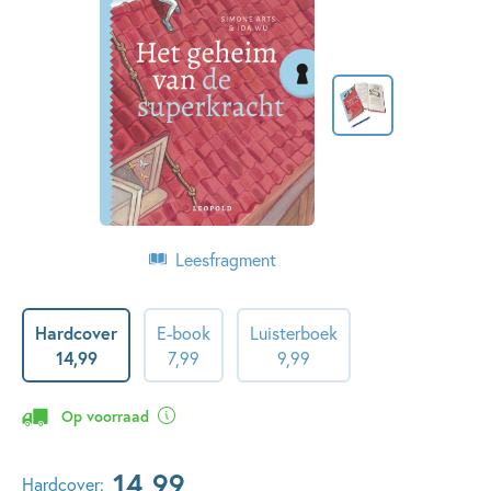
Leesfragment
Hardcover
E-book
Luisterboek
14
,
99
7
,
99
9
,
99
Op voorraad
14
,
99
Hardcover: