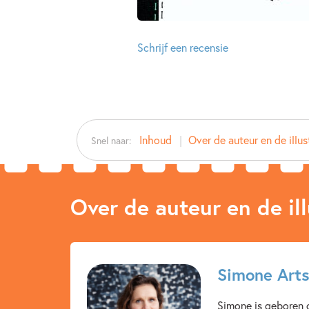
Schrijf een recensie
Inhoud
Over de auteur en de illus
Snel naar:
Over de auteur en de ill
Simone Art
Simone is geboren o