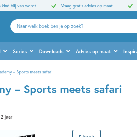
 kind blij van wordt
Vraag gratis advies op maat
Zoeken
naar
boeken,
auteurs
d
Series
Downloads
Advies op maat
Inspir
en
uitgevers
ademy – Sports meets safari
y – Sports meets safari
12 jaar
E-book