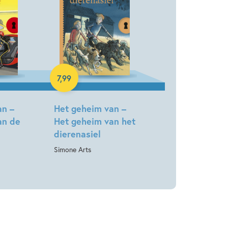
E-book
7
,
99
an –
Het geheim van –
an de
Het geheim van het
dierenasiel
Simone Arts