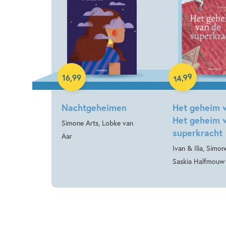
Paperback
Hardcover
99
,
16
,
99
14
Nachtgeheimen
Het geheim 
Het geheim 
Simone Arts, Lobke van
superkracht
Aar
Ivan & Ilia, Simon
Saskia Halfmouw