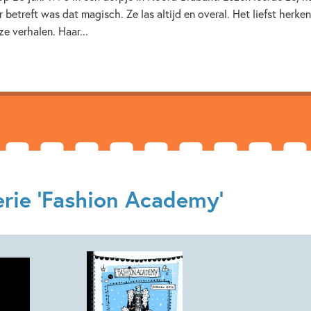
Kenmerken van e-book
 betreft was dat magisch. Ze las altijd en overal. Het liefst herk
ze verhalen. Haar...
12+ jaar
9 – 12 jaar
erie 'Fashion Academy'