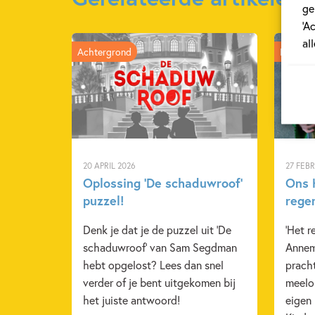
ge
‘A
al
Achtergrond
Kinderp
20 APRIL 2026
27 FEB
Oplossing ‘De schaduwroof’
Ons K
puzzel!
rege
Denk je dat je de puzzel uit 'De
'Het r
schaduwroof' van Sam Segdman
Annem
hebt opgelost? Lees dan snel
pracht
verder of je bent uitgekomen bij
meelop
het juiste antwoord!
eigen