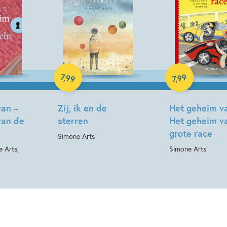
E-book
E-book
7
99
,
99
,
7
van –
Zij, ik en de
Het geheim v
van de
sterren
Het geheim v
grote race
Simone Arts
e Arts,
Simone Arts