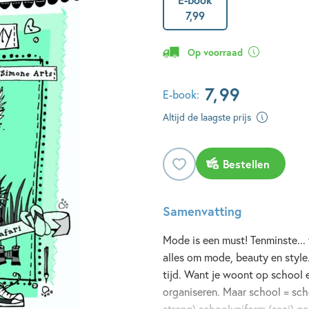
7
,
99
Op voorraad
7
,
99
E-book:
Altijd de laagste prijs
Bestellen
Samenvatting
Mode is een must! Tenminste... 
alles om mode, beauty en styl
tijd. Want je woont op school
organiseren. Maar school = sch
streng) schooluniform (saai) g