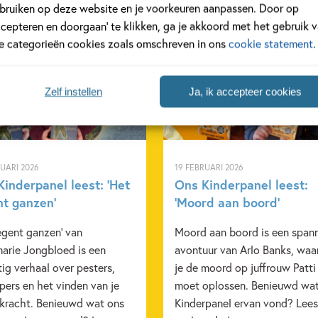
bruiken op deze website en je voorkeuren aanpassen. Door op
ccepteren en doorgaan’ te klikken, ga je akkoord met het gebruik 
le categorieën cookies zoals omschreven in ons
cookie statement
.
anel
Kinderpanel
Zelf instellen
Ja, ik accepteer cookies
RUARI 2026
19 FEBRUARI 2026
inderpanel leest: ‘Het
Ons Kinderpanel leest:
nt ganzen’
‘Moord aan boord’
egent ganzen' van
Moord aan boord is een span
arie Jongbloed is een
avontuur van Arlo Banks, waa
ig verhaal over pesters,
je de moord op juffrouw Patti
ers en het vinden van je
moet oplossen. Benieuwd wa
 kracht. Benieuwd wat ons
Kinderpanel ervan vond? Lees