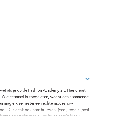
wél als je op de Fashion Academy zit. Hier draait
e. Wie eenmaal is toegelaten, wacht een spannende
 en mag elk semester een echte modeshow
ool! Dus denk ook aan: huiswerk (veel) regels (best
eheime opdracht (wie o wie krijgt hem?) Maak