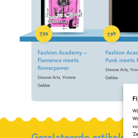
E-book
E-book
99
7
,
99
,
7
Fashion Academy –
Fashion Aca
Flamenco meets
Punk meets 
flowerpower
Simone Arts, Yvo
Simone Arts, Yvonne
Gebbe
Gebbe
Fi
Wi
Wi
vo
Gerelateerde artikelen
‘Z