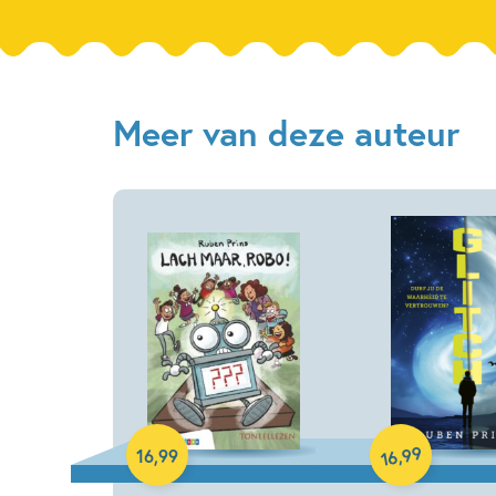
Meer van deze auteur
Paperback
Hardcover
99
,
16
,
99
16