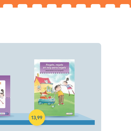
Hardcover
13
,
99