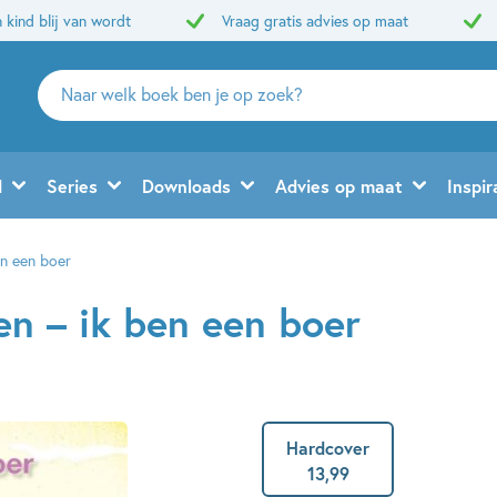
 kind blij van wordt
Vraag gratis advies op maat
Zoeken
naar
boeken,
auteurs
d
Series
Downloads
Advies op maat
Inspir
en
uitgevers
ben een boer
zen – ik ben een boer
Hardcover
13
,
99