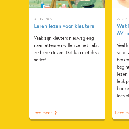
3 JUNI 2022
22 SEP
Leren lezen voor kleuters
Wat 
AVI-
Vaak zijn kleuters nieuwsgierig
naar letters en willen ze het liefst
Veel k
zelf leren lezen. Dat kan met deze
schrij
series!
herken
begint
lezen
leuk 
boeke
lees a
Lees meer
Lees m