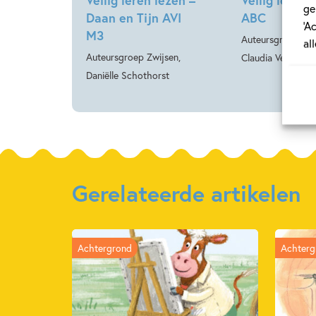
ge
Daan en Tijn AVI
ABC
‘A
M3
Auteursgroep Zwi
al
Auteursgroep Zwijsen,
Claudia Verheist
Daniëlle Schothorst
Gerelateerde artikelen
Achtergrond
Achterg