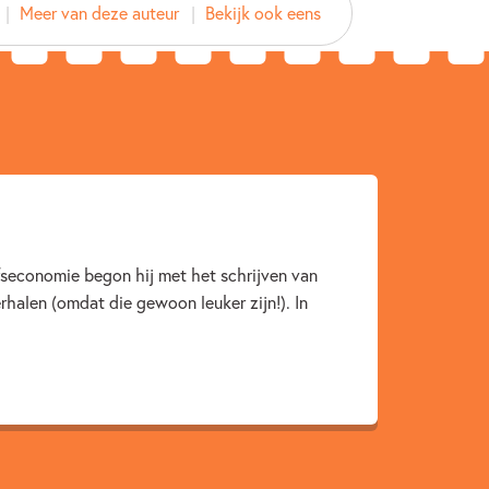
Meer van deze auteur
Bekijk ook eens
 Uitgeverij
2016
Woorden & taal
Ruben Prins
ijfseconomie begon hij met het schrijven van
rhalen (omdat die gewoon leuker zijn!). In