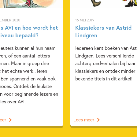
TEMBER 2020
16 MEI 2019
is AVI en hoe wordt het
Klassiekers van Astrid
niveau bepaald?
Lindgren
leuters kunnen al hun naam
Iedereen kent boeken van Ast
ven, of een aantal letters
Lindgren. Lees verschillende
nen. Maar in groep drie
achtergrondverhalen bij haar
 het echte werk.. leren
klassiekers en ontdek minder
. Een spannend en vaak ook
bekende titels in dit artikel!
proces. Ontdek de leukste
n voor beginnende lezers en
lles over AVI.
eer
Lees meer