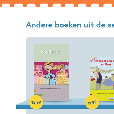
Andere boeken uit de ser
Hardcover
Hardcover
99
13
,
99
,
11