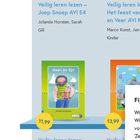
Veilig leren lezen –
Veilig leren 
Joep Snoep AVI E4
Het feest va
en Veer AVI
Jolanda Horsten, Sarah
Marco Kunst, Jan
Gill
Kinder
Fi
Hardcover
Wi
Hardcover
Wi
11
,
13
,
99
99
vo
‘Z
Veilig leren lezen –
Veilig leren 