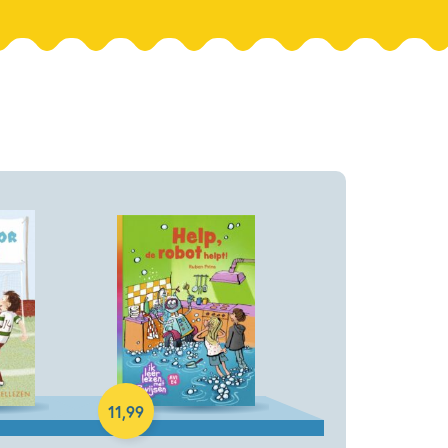
Hardcover
11
,
99