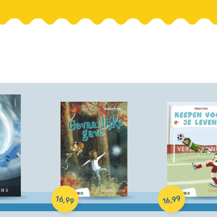
Hardcover
Hardcover
16
99
,
,
99
16