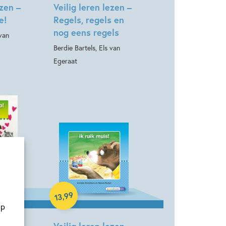
ezen –
Veilig leren lezen –
e!
Regels, regels en
nog eens regels
 van
Berdie Bartels, Els van
Egeraat
Hardcover
99
,
13
op
ezen –
Veilig leren lezen –