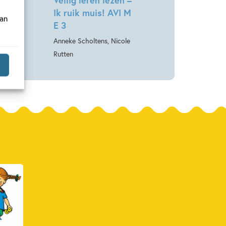
p!
Ik ruik muis! AVI M
van
E 3
Barbara
Anneke Scholtens, Nicole
Rutten