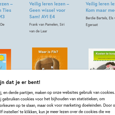
lezen –
Veilig leren lezen –
Veilig leren l
n Ties
Geen wissel voor
Kom maar me
 M3
Sam! AVI E4
Berdie Bartels, Els
 De
Frank van Pamelen, Siri
Egeraat
van de Laar
jn dat je er bent!
Hardcover
Hardcover
j, en derde partijen, maken op onze websites gebruik van cookies.
j gebruiken cookies voor het bijhouden van statistieken, om
99
13
,
,
99
13
orkeuren op te slaan, maar ook voor marketing doeleinden. Door 
elf instellen’ te klikken, kun je meer lezen over de cookies die we
lezen –
Veilig leren lezen –
Veilig leren l