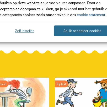
bruiken op deze website en je voorkeuren aanpassen. Door op
Waar is Fik? AVI
Koeien te koo
ccepteren en doorgaan’ te klikken, ga je akkoord met het gebruik 
M3
jsen,
Jolanda Horsten, 
le categorieën cookies zoals omschreven in ons
cookie statement
.
Berdie Bartels, Mark Baars
de Wolf
Zelf instellen
Ja, ik accepteer cookies
rond
Tiplijst