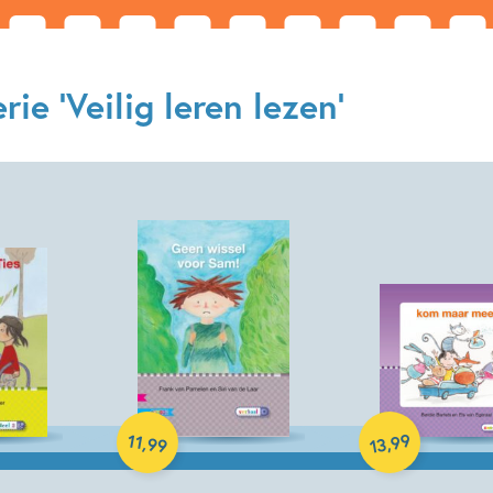
ie 'Veilig leren lezen'
Hardcover
Hardcover
99
11
,
,
99
13