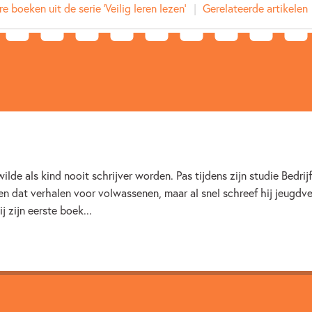
e boeken uit de serie 'Veilig leren lezen'
Gerelateerde artikelen
Prijs:
13
,
99
Uitgever:
Zwijsen
Verschijningsdatum:
26-05-
Kenmerken van dit boek
Beginnende lezer & AVI boeken
Jan Van Lierde
wilde als kind nooit schrijver worden. Pas tijdens zijn studie Bedr
en dat verhalen voor volwassenen, maar al snel schreef hij jeugdve
 zijn eerste boek...