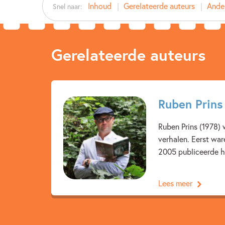
Inhoud
Gerelateerde auteurs
Ander
Snel naar:
Gerelateerde auteurs
Ruben Prins
Ruben Prins (1978) 
verhalen. Eerst war
2005 publiceerde hij
Lees meer