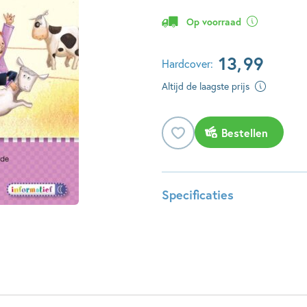
Op voorraad
13
,
99
Hardcover:
Altijd de laagste prijs
Bestellen
Specificaties
ISBN:
978904
NUR:
287
Type:
Hardco
Auteur(s):
Ruben P
Illustrator:
Jan Van