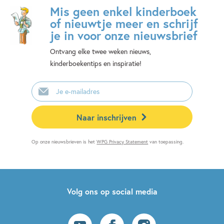
Mis geen enkel kinderboek
of nieuwtje meer en schrijf
je in voor onze nieuwsbrief
Ontvang elke twee weken nieuws,
kinderboekentips en inspiratie!
E-
mailadres
Naar inschrijven
Op onze nieuwsbrieven is het
WPG Privacy Statement
van toepassing.
Volg ons op social media