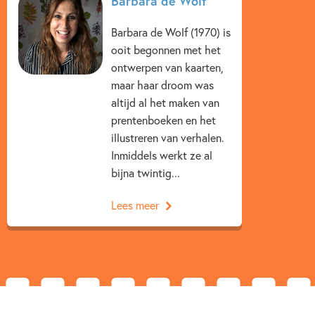
Barbara de Wolf
Beginnende lezer & AVI boeken
Woorden & taal
Barbara de Wolf (1970) is
Barbara de Wolf
Jolanda Horsten
ooit begonnen met het
ontwerpen van kaarten,
maar haar droom was
altijd al het maken van
prentenboeken en het
illustreren van verhalen.
Inmiddels werkt ze al
bijna twintig...
Lees meer