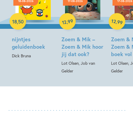
18-08-2026
17-08-2026
17-08-2026
Hardcover
99
12
,
,
18
,
50
99
12
Hardcover
Hardcover
nijntjes
Zoem & Mik –
Zoem & 
geluidenboek
Zoem & Mik hoor
Zoem & 
jij dat ook?
boek vol
Dick Bruna
Lot Olsen, Job van
Lot Olsen, 
Gelder
Gelder