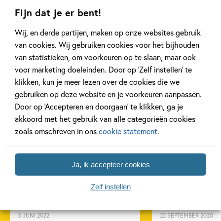
E4
Ties en Veer AVI
voor Sam
Fijn dat je er bent!
M3
Jolanda Horsten, Sarah
Frank van Pa
Wij, en derde partijen, maken op onze websites gebruik
Marco Kunst, Jan De
Gill
van de Laar
van cookies. Wij gebruiken cookies voor het bijhouden
Kinder
van statistieken, om voorkeuren op te slaan, maar ook
voor marketing doeleinden. Door op ‘Zelf instellen’ te
klikken, kun je meer lezen over de cookies die we
gebruiken op deze website en je voorkeuren aanpassen.
Door op ‘Accepteren en doorgaan’ te klikken, ga je
Gerelateerde artikelen
akkoord met het gebruik van alle categorieën cookies
zoals omschreven in ons
cookie statement
.
Achtergrond
Achtergrond
Ja, ik accepteer cookies
Zelf instellen
3 JUNI 2022
22 SEPTEMBER 2020