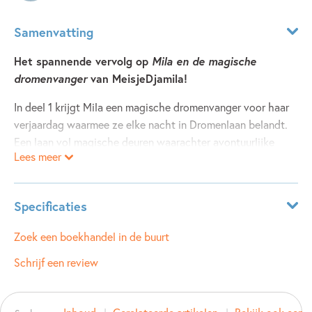
Samenvatting
Het spannende vervolg op
Mila en de magische
dromenvanger
van MeisjeDjamila!
In deel 1 krijgt Mila een magische dromenvanger voor haar
verjaardag waarmee ze elke nacht in Dromenlaan belandt.
Een laan vol magische deuren waarachter avontuurlijke
Lees meer
dromen verborgen liggen waaruit ze zelf mag kiezen! In
deel 2 kiest ze eindelijk voor die ene mysterieuze gouden
droomdeur zonder naambordje en belandt in... Dromenstad!
Specificaties
Daar zijn nog veel meer droomdeuren om uit te kiezen en
dat niet alleen: Mila krijgt een gouden toverveer waarmee
Leeftijdsindicatie:
8 - 99 jaar
Zoek een boekhandel in de buurt
ze de dromen kan herschrijven. Nu heeft ze zelf een beetje
ISBN:
9789048873425
Schrijf een review
magie in handen! En een beetje verantwoordelijkheid...
NUR:
282
Type:
Hardcover