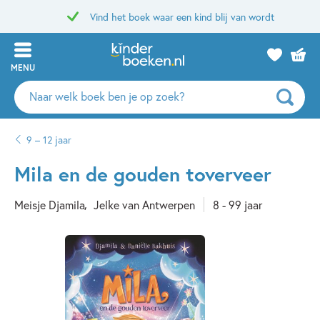
Vind het boek waar een kind blij van wordt
MENU
Zoeken
naar
boeken,
9 – 12 jaar
auteurs
en
Mila en de gouden toverveer
uitgevers
Meisje Djamila
Jelke van Antwerpen
8 - 99 jaar