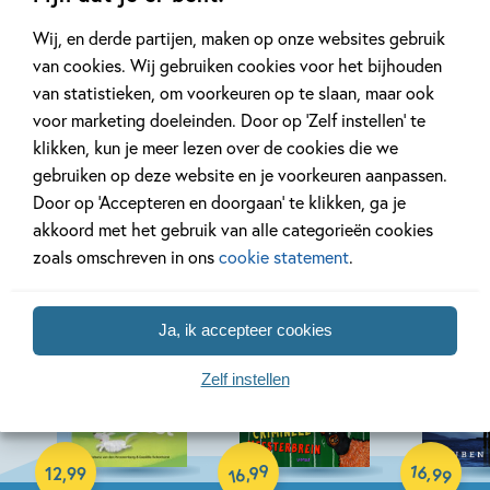
Wij, en derde partijen, maken op onze websites gebruik
Bekijk alle artikelen
van cookies. Wij gebruiken cookies voor het bijhouden
van statistieken, om voorkeuren op te slaan, maar ook
voor marketing doeleinden. Door op ‘Zelf instellen’ te
klikken, kun je meer lezen over de cookies die we
gebruiken op deze website en je voorkeuren aanpassen.
Bekijk ook eens
Door op ‘Accepteren en doorgaan’ te klikken, ga je
akkoord met het gebruik van alle categorieën cookies
zoals omschreven in ons
cookie statement
.
Ja, ik accepteer cookies
Zelf instellen
10-08-2026
Paperback
Hardcover
Hardcover
99
16
,
,
12
,
99
99
16