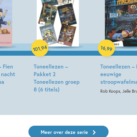
Samengesteld pakket
Hardcover
94
16
,
,
101
99
– Fien
Toneellezen –
Toneellezen –
 nacht
Pakket 2
eeuwige
ma
Toneellezen groep
stroopwafelm
8 (6 titels)
Rob Koops, Jelle Br
Meer over deze serie