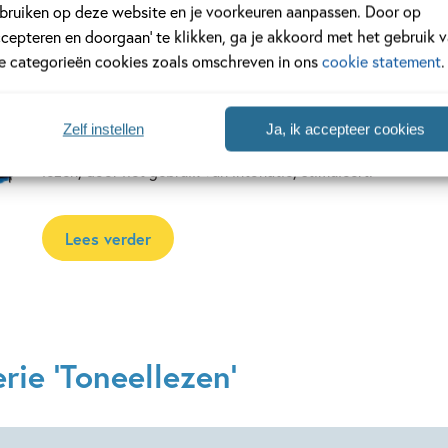
bruiken op deze website en je voorkeuren aanpassen. Door op
ccepteren en doorgaan’ te klikken, ga je akkoord met het gebruik 
Toneellezen
le categorieën cookies zoals omschreven in ons
cookie statement
.
Toneellezen is een vorm van samenlezen en is razend populai
doordat je eigenlijk een toneelstukje opvoert. Lezers kiezen
Zelf instellen
Ja, ik accepteer cookies
de beurt hardop de dialogen voor. Hierdoor is toneellezen 
lezen, door het gebruik van intonatie, stimuleert.
Lees verder
rie 'Toneellezen'