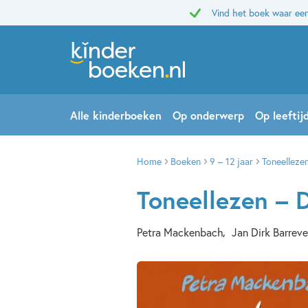
Vind het boek waar een
Alle kinderboeken
Op onderwerp
Op leeftij
Home
Boeken
9 – 12 jaar
Toneelleze
Toneellezen – 
Petra Mackenbach
Jan Dirk Barreve