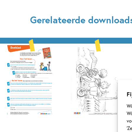
Gerelateerde download
Fi
Wi
Wi
vo
‘Z