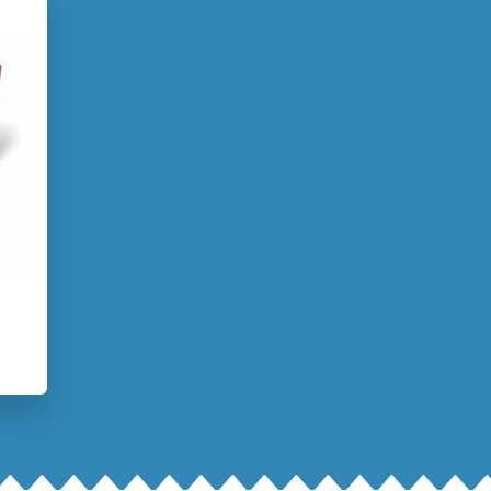
rij Zwijsen
2023
Petra Mackenbach
Jan Dirk Barreveld