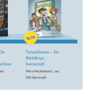
Hardcover
99
,
16
 De
Toneellezen – De
BiebBoys
achine
beroemd!
unt
Petra Mackenbach, Jan
Dirk Barreveld