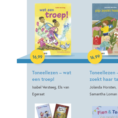
Hardcover
Hardcover
99
,
16
,
99
16
Toneellezen – wat
Toneellezen 
een troep!
zoekt haar t
Isabel Versteeg, Els van
Jolanda Horsten,
Egeraat
Samantha Loman