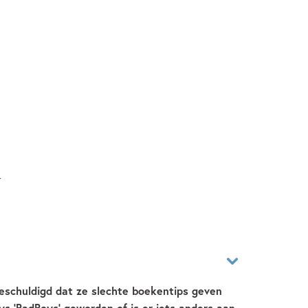
r
eschuldigd dat ze slechte boekentips geven
ys ‘BadBoys’ geworden of is er iets anders aan