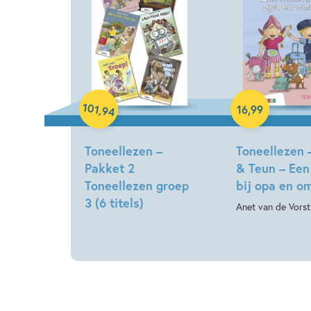
Samengesteld pakket
Hardcover
101
16
,
99
,
94
Toneellezen –
Toneellezen 
Pakket 2
& Teun – Een
Toneellezen groep
bij opa en o
3 (6 titels)
Anet van de Vorst