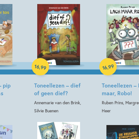
Hardcover
Hardcover
16
99
,
,
99
16
– pip
Toneellezen – dief
Toneellezen –
as
of geen dief?
maar, Robo!
Annemarie van den Brink,
Ruben Prins, Margre
Silvie Buenen
Heer