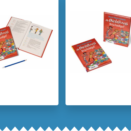
Uitgever:
Uitgeve
Verschijningsdatum:
15-03-
Kenmerken van dit boek
12+ jaar
9 – 12 jaar