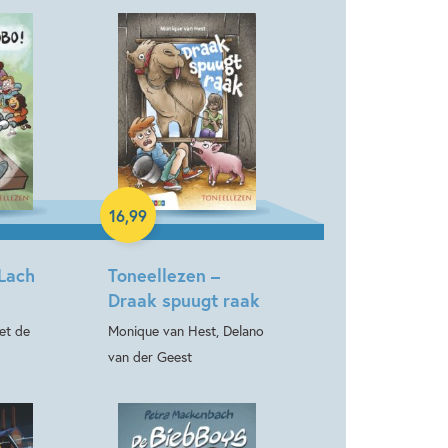
Hardcover
16
,
99
 Lach
Toneellezen –
Draak spuugt raak
et de
Monique van Hest, Delano
van der Geest