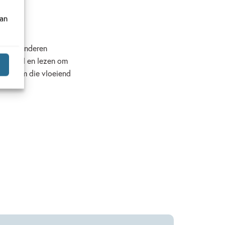
van
r bij kinderen
 een rol en lezen om
een vorm die vloeiend