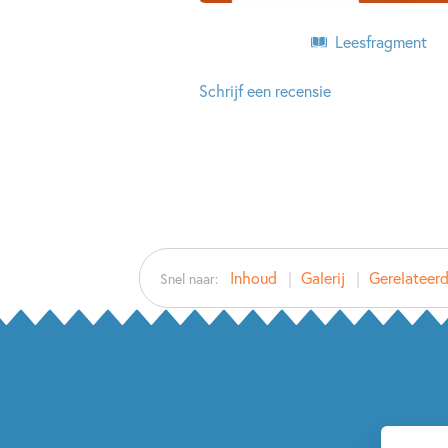
Leesfragment
Schrijf een recensie
Inhoud
Galerij
Gerelateer
Snel naar: