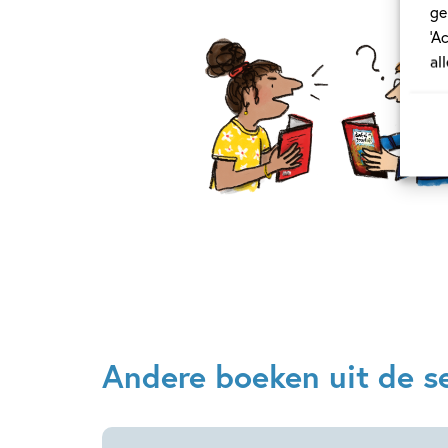
ge
‘A
al
Andere boeken uit de se