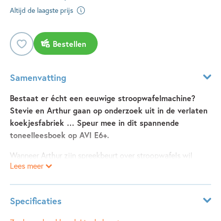
Altijd de laagste prijs
Bestellen
Samenvatting
Bestaat er écht een eeuwige stroopwafelmachine?
Stevie en Arthur gaan op onderzoek uit in de verlaten
koekjesfabriek … Speur mee in dit spannende
toneelleesboek op AVI E6+.
Wanneer Arthur zijn spreekbeurt over stroopwafels wil
Lees meer
houden, begint een waanzinnig avontuur. Samen met Stevie
gaat hij op onderzoek uit naar de Eeuwige
Stroopwafelmachine. Deze oude machine zou ergens
Specificaties
verborgen staan in de verlaten Vughelse Koekfabriek. Maar
die fabriek wordt binnenkort gesloopt om plaats te maken