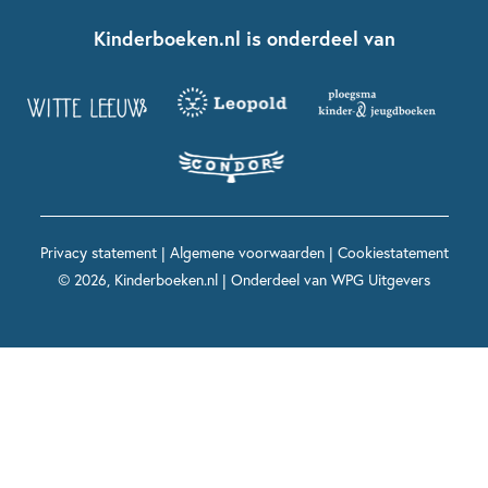
Boekentips 7 - 9 jaar
Fien en Teun
Nationale Voorleesdagen
Contact
Kinderboeken.nl is onderdeel van
Kinderboeken diversiteit
Boekentips 9 - 12 jaar
Kikker
Griffels en Penselen
Advies op maat
Grappige kinderboeken
Boekentips 12+ jaar
Spekkie en Sproet
Woutertje Pieterse Prijs
Nieuwsbrief
Spannende kinderboeken
Boekentips 15+ jaar
Mees Kees
Kinderboeken top 10
Alle boeken per onderwerp
Voor volwassenen
De regels van Floor
Prentenboeken top 10
Privacy statement
|
Algemene voorwaarden
|
Cookiestatement
Maxi & Helium
© 2026, Kinderboeken.nl | Onderdeel van
WPG Uitgevers
Voor het onderwijs
Alle kinderboekenpersonages