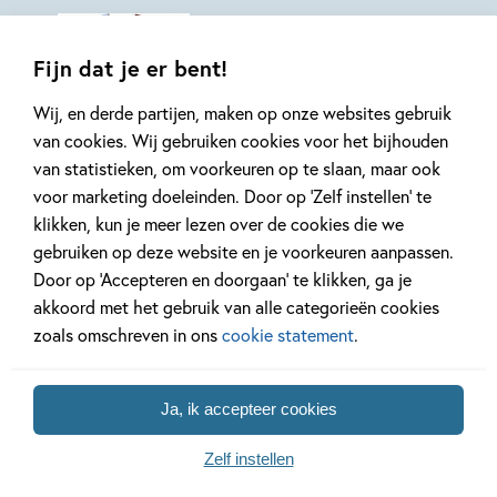
Fijn dat je er bent!
Wij, en derde partijen, maken op onze websites gebruik
van cookies. Wij gebruiken cookies voor het bijhouden
van statistieken, om voorkeuren op te slaan, maar ook
voor marketing doeleinden. Door op ‘Zelf instellen’ te
Samengesteld pakket
Hardcover
Hardcover
99
16
,
,
101
,
94
99
16
klikken, kun je meer lezen over de cookies die we
gebruiken op deze website en je voorkeuren aanpassen.
Door op ‘Accepteren en doorgaan’ te klikken, ga je
Toneellezen –
Toneellezen –
Toneelle
akkoord met het gebruik van alle categorieën cookies
Pakket 2
Fien & Teun –
wat een 
zoals omschreven in ons
cookie statement
.
Toneellezen
Een nacht bij opa
Isabel Verst
groep 3 (6 titels)
en oma
Egeraat
Anet van de Vorst
Ja, ik accepteer cookies
Zelf instellen