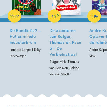
Hardcover
Hardcover
99
17
,
16
,
99
,
99
19
Hardcover
De Bandini’s 2 –
De avonturen
André Ku
Het criminele
van Rutger,
Op avont
meesterbrein
Thomas en Paco
de ruimt
5 – De
Ilona de Lange, Micky
André Kuipe
Verkleinstraal
Dirkzwager
Vink
Rutger Vink, Thomas
van Grinsven, Sabine
van der Stadt