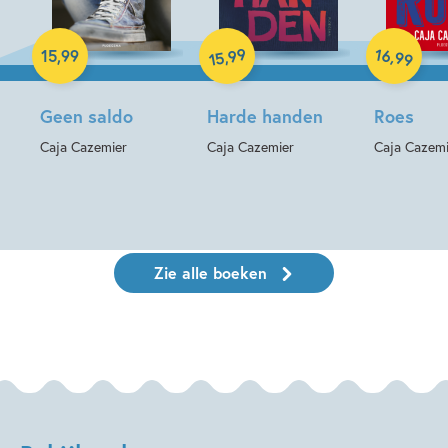
Paperback
Paperback
Paperback
99
16
,
,
15
,
99
99
15
Geen saldo
Harde handen
Roes
Caja Cazemier
Caja Cazemier
Caja Cazemi
Zie alle boeken