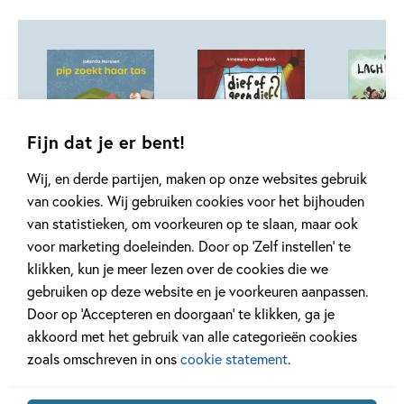
Fijn dat je er bent!
Wij, en derde partijen, maken op onze websites gebruik
Hardcover
Hardcover
van cookies. Wij gebruiken cookies voor het bijhouden
99
16
Hardcover
,
,
16
,
99
99
16
van statistieken, om voorkeuren op te slaan, maar ook
voor marketing doeleinden. Door op ‘Zelf instellen’ te
Toneellezen – pip
Toneellezen –
Toneelle
klikken, kun je meer lezen over de cookies die we
zoekt haar tas
dief of geen
Lach maa
gebruiken op deze website en je voorkeuren aanpassen.
dief?
Jolanda Horsten,
Ruben Prins
Door op ‘Accepteren en doorgaan’ te klikken, ga je
Annemarie van den
Samantha Loman
de Heer
akkoord met het gebruik van alle categorieën cookies
Brink, Silvie Buenen
zoals omschreven in ons
cookie statement
.