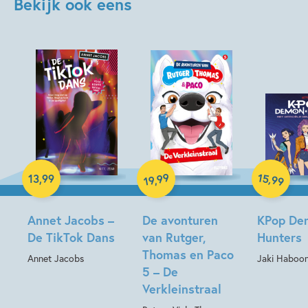
Bekijk ook eens
Hardcover
Paperback
15
99
,
13
,
99
,
99
19
Hardcover
Annet Jacobs –
De avonturen
KPop De
De TikTok Dans
van Rutger,
Hunters
Thomas en Paco
Annet Jacobs
Jaki Haboon
5 – De
Verkleinstraal