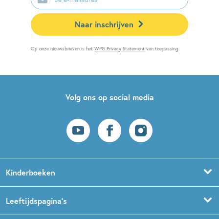
mailadres
Naar inschrijven
Op onze nieuwsbrieven is het
WPG Privacy Statement
van toepassing.
Volg ons op social media
Kinderboeken
Voorleesboeken
Leeftijdspagina’s
Prentenboeken
Boekentips 0 - 1,5 jaar