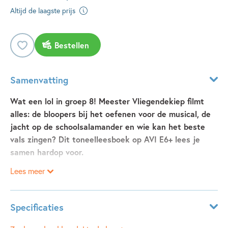
Altijd de laagste prijs
Bestellen
Samenvatting
Wat een lol in groep 8! Meester Vliegendekiep filmt
alles: de bloopers bij het oefenen voor de musical, de
jacht op de schoolsalamander en wie kan het beste
vals zingen? Dit toneelleesboek op AVI E6+ lees je
samen hardop voor.
Lees meer
Je zult meester Vliegendekiep maar als meester hebben!
Dat geluk hebben Katelijne en Jayden en hun klasgenoten
van groep 8. Meester Vliegendekiep, die eigenlijk meester
Specificaties
Victor Vliegendehond heet, plaatst regelmatig video’s op
zijn populaire kanaal op Tiptop. Handige uitlegvideo’s, maar