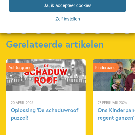
Ja, ik accepteer cookies
Meer over deze serie
Zelf instellen
Gerelateerde artikelen
Achtergrond
Kinderpanel
20 APRIL 2026
27 FEBRUARI 2026
Oplossing ‘De schaduwroof’
Ons Kinderpane
puzzel!
regent ganzen’