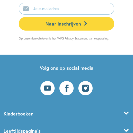
E-
mailadres
Naar inschrijven
Op onze nieuwsbrieven is het
WPG Privacy Statement
van toepassing.
Volg ons op social media
Kinderboeken
Voorleesboeken
Leeftijdspagina’s