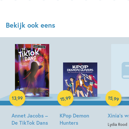
Bekijk ook eens
Paperback
Hardcover
Paperback
99
15
,
,
13
,
99
99
15
Annet Jacobs –
KPop Demon
Xinia’s 
De TikTok Dans
Hunters
Lydia Rood