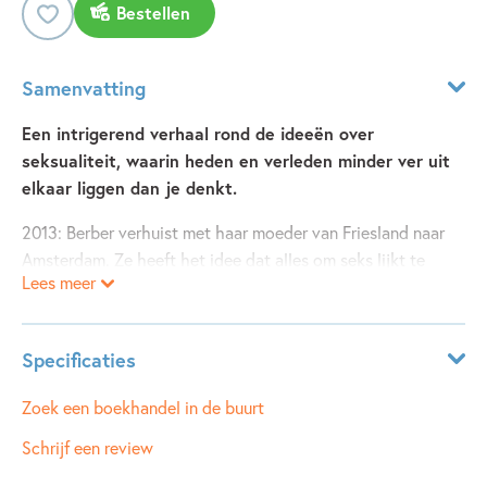
Bestellen
Samenvatting
Een intrigerend verhaal rond de ideeën over
seksualiteit, waarin heden en verleden minder ver uit
elkaar liggen dan je denkt.
2013: Berber verhuist met haar moeder van Friesland naar
Amsterdam. Ze heeft het idee dat alles om seks lijkt te
Lees meer
draaien. De meiden uit haar klas vinden het raar dat zij 'het'
nog nooit heeft gedaan. Maar als er naaktfoto's van haar
zusje op internet verschijnen, noemt iedereen haar opeens
Specificaties
een slet...
1891: Ypkje verlaat haar ouderlijk huis op het Friese
Leeftijdsindicatie:
12 - 15 jaar
Zoek een boekhandel in de buurt
platteland om dienstmeisje te worden in Leeuwarden. Ze
ISBN:
9789021672502
Schrijf een review
wordt verliefd op de heer des huizes, en als zijn vrouw een
NUR:
284
paar weken weg is, speelt hij handig op haar gevoelens in.