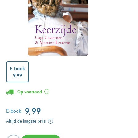
E-book
9
,
99
Op voorraad
9
,
99
E-book:
Altijd de laagste prijs