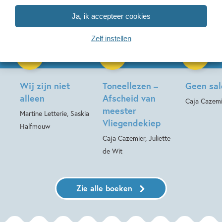
Ja, ik accepteer cookies
14-10-2026
Paperback
Zelf instellen
Hardcover
99
15
,
,
17
,
99
99
16
Hardcover
Wij zijn niet
Toneellezen –
Geen sa
alleen
Afscheid van
Caja Cazemi
meester
Martine Letterie, Saskia
Vliegendekiep
Halfmouw
Caja Cazemier, Juliette
de Wit
Zie alle boeken