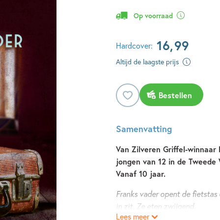
Op voorraad
16
,
99
Hardcover:
Altijd de laagste prijs
Bestellen
Samenvatting
Van Zilveren Griffel-winnaar
jongen van 12 in de Tweede W
Vanaf 10 jaar.
Franks vader opent de fietstas 
in zit. Ze eten zwijgend.
Lees meer
'Frank,' zegt hij ineens. 'Als er