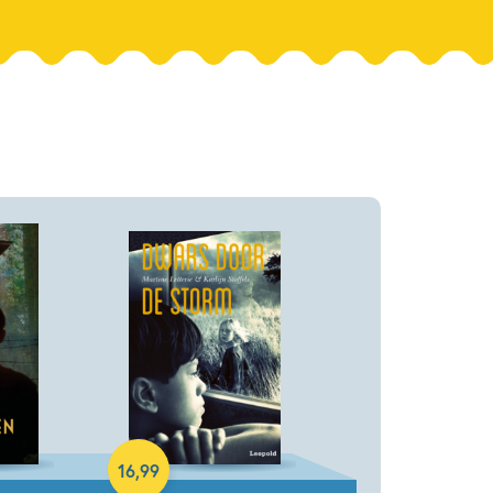
Paperback
16
,
99