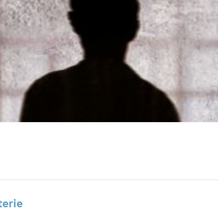
Geschiedenis
Ontwikkelin
Zelfvertrouwen & weerbaarheid
terie