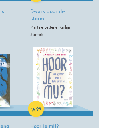
ns
Dwars door de
storm
Martine Letterie, Karlijn
Stoffels
Hardcover
99
,
16
Bang
Hoor je mij?