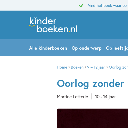
Vind het boek waar een
Alle kinderboeken
Op onderwerp
Op leeftij
Home
Boeken
9 – 12 jaar
Oorlog zon
Oorlog zonder 
Martine Letterie
10 - 14 jaar