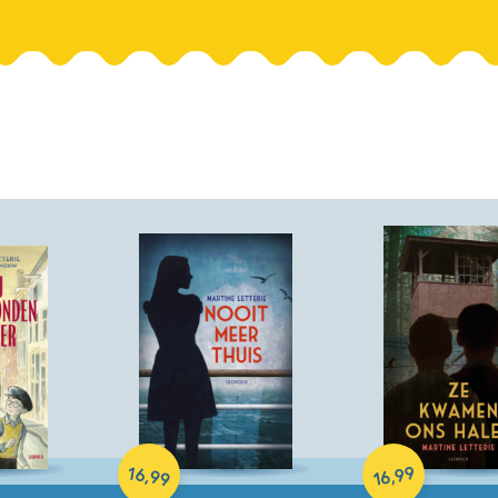
Paperback
Hardcover
16
99
,
,
99
16