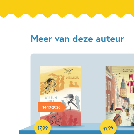
Meer van deze auteur
14-10-2026
Hardcover
Hardcover
99
17
,
99
,
17