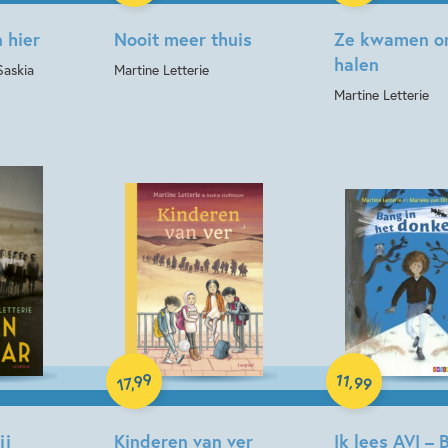
 hier
Nooit meer thuis
Ze kwamen o
halen
Saskia
Martine Letterie
Martine Letterie
Hardcover
Hardcover
11
99
,
99
,
17
ij
Kinderen van ver
Ik lees AVI – 