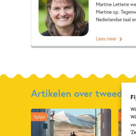
Martine Letterie w
Martine op. Tegenw
Nederlandse taal en
Lees meer
Artikelen over tweede 
Fi
Wi
Wi
Tiplijst
Achterg
vo
‘Z