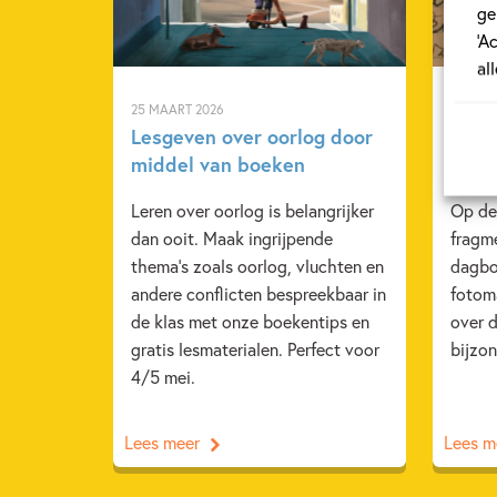
ge
‘A
al
25 MAART 2026
27 SEP
Lesgeven over oorlog door
Duik
middel van boeken
‘Oorl
Leren over oorlog is belangrijker
Op de
dan ooit. Maak ingrijpende
fragme
thema’s zoals oorlog, vluchten en
dagboe
andere conflicten bespreekbaar in
fotoma
de klas met onze boekentips en
over 
gratis lesmaterialen. Perfect voor
bijzon
4/5 mei.
Lees meer
Lees m