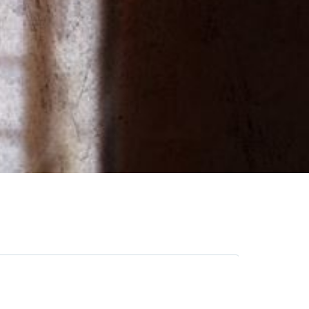
g kind
Oorlog
Tweede Wereldoorlog
Martine Letterie