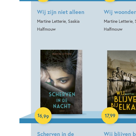
Wij zijn niet alleen
Wij woonden
Martine Letterie, Saskia
Martine Letterie, 
Halfmouw
Halfmouw
Paperback
Paperback
16
,
17
,
99
99
Scherven in de
Wij blijven b