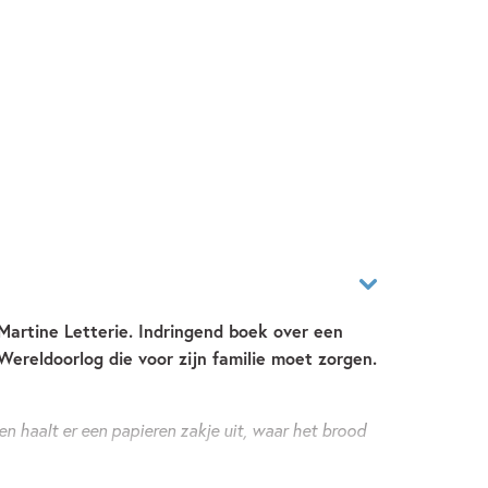
 Martine Letterie. Indringend boek over een
ereldoorlog die voor zijn familie moet zorgen.
en haalt er een papieren zakje uit, waar het brood
 ooit iets met mij gebeurt, dan moet jij goed voor je