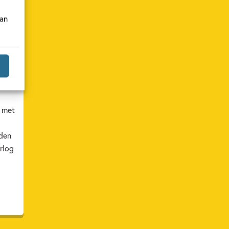
van
rlog
r met
aden
rlog