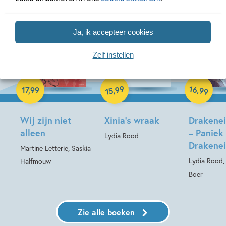
Ja, ik accepteer cookies
Zelf instellen
14-10-2026
Paperback
Hardcover
Hardcover
99
16
,
,
17
,
99
99
15
Wij zijn niet
Xinia’s wraak
Drakenei
alleen
– Paniek
Lydia Rood
Drakenei
Martine Letterie, Saskia
Lydia Rood,
Halfmouw
Boer
Zie alle boeken