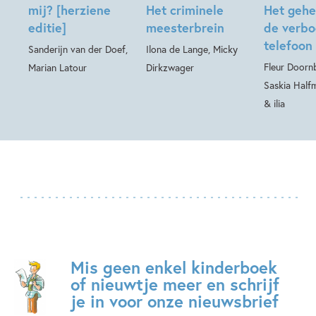
mij? [herziene
Het criminele
Het gehe
editie]
meesterbrein
de verb
telefoon
Sanderijn van der Doef,
Ilona de Lange, Micky
Fleur Doornb
Marian Latour
Dirkzwager
Saskia Half
& ilia
Mis geen enkel kinderboek
of nieuwtje meer en schrijf
je in voor onze nieuwsbrief