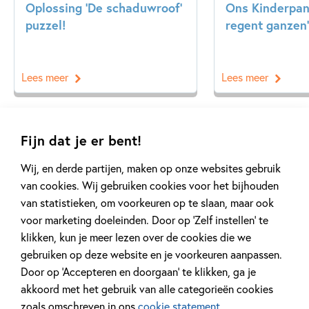
Oplossing ‘De schaduwroof’
Ons Kinderpane
puzzel!
regent ganzen’
Lees meer
Lees meer
Bekijk alle artikelen
Fijn dat je er bent!
Wij, en derde partijen, maken op onze websites gebruik
van cookies. Wij gebruiken cookies voor het bijhouden
van statistieken, om voorkeuren op te slaan, maar ook
voor marketing doeleinden. Door op ‘Zelf instellen’ te
klikken, kun je meer lezen over de cookies die we
Meer van deze auteur
gebruiken op deze website en je voorkeuren aanpassen.
Door op ‘Accepteren en doorgaan’ te klikken, ga je
akkoord met het gebruik van alle categorieën cookies
zoals omschreven in ons
cookie statement
.