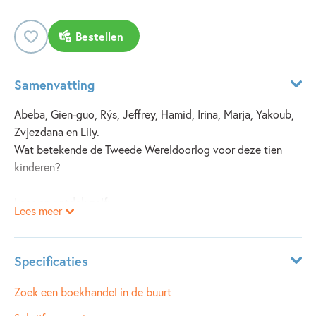
Bestellen
Samenvatting
Abeba, Gien-guo, Rýs, Jeffrey, Hamid, Irina, Marja, Yakoub,
Zvjezdana en Lily.
Wat betekende de Tweede Wereldoorlog voor deze tien
kinderen?
Lees en ontdek zelf:
Lees meer
* Hoe het is om afscheid te moeten nemen van je beste
vriend, omdat hij een Duitser is.
* Of je op een dieet van slakken en een beetje rijst het
Specificaties
misschien net tot het einde van de oorlog kunt redden in
een jappenkamp.
Leeftijdsindicatie:
10 - 12 jaar
Zoek een boekhandel in de buurt
* Hoe alleen je je voelt als je niet weet of je je vrienden nog
ISBN:
9789025863012