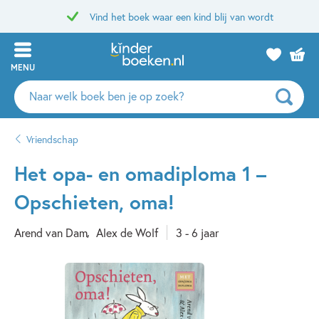
Vind het boek waar een kind blij van wordt
MENU
Zoeken
naar
boeken,
Vriendschap
auteurs
en
Het opa- en omadiploma 1 –
uitgevers
Opschieten, oma!
Arend van Dam
Alex de Wolf
3 - 6 jaar