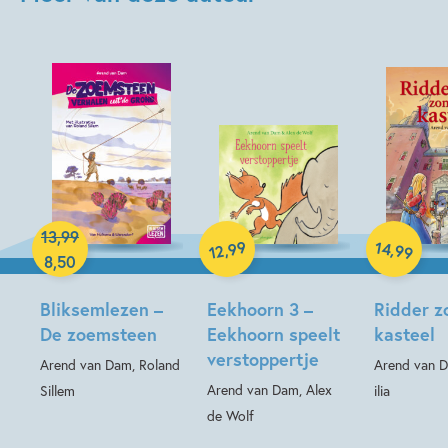
Hardcover
Hardcover
13
,
99
Hardcover
99
14
,
,
99
12
8
,
50
Bliksemlezen –
Eekhoorn 3 –
Ridder z
De zoemsteen
Eekhoorn speelt
kasteel
verstoppertje
Arend van Dam, Roland
Arend van D
Arend van Dam, Alex
Sillem
ilia
de Wolf