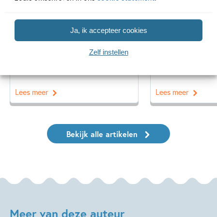
11 JANUARI 2026
16 JULI 2025
Ons Kinderpanel leest:
De leukste spe
Ja, ik accepteer cookies
‘Marvel Superhelden’
vakantie!
Zelf instellen
Lees meer
Lees meer
Bekijk alle artikelen
Meer van deze auteur