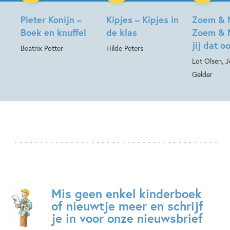
Pieter Konijn –
Kipjes – Kipjes in
Zoem & 
Boek en knuffel
de klas
Zoem & 
jij dat o
Beatrix Potter
Hilde Peters
Lot Olsen, 
Gelder
Mis geen enkel kinderboek
of nieuwtje meer en schrijf
je in voor onze nieuwsbrief