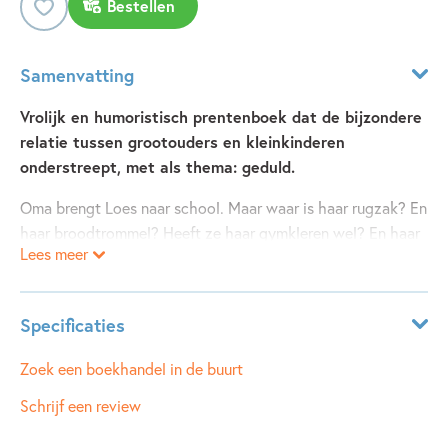
Bestellen
Samenvatting
Vrolijk en humoristisch prentenboek dat de bijzondere
relatie tussen grootouders en kleinkinderen
onderstreept, met als thema: geduld.
Oma brengt Loes naar school. Maar waar is haar rugzak? En
haar broodtrommel? Heeft ze haar gymkleren wel? En haar
Lees meer
boek van de schoolbieb? Met engelengeduld rent oma af en
aan om alle spulletjes bij elkaar te zoeken. Komen ze zo nog
wel op tijd?
Specificaties
Met achterin een diploma voor de geduldigste oma/opa
Leeftijdsindicatie:
3 - 6 jaar
Zoek een boekhandel in de buurt
van de hele wereld
ISBN:
9789021679563
Schrijf een review
NUR:
273