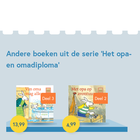
Andere boeken uit de serie 'Het opa-
en omadiploma'
Deel 3
Deel 2
99
13
,
99
,
4
Hardcover
E-book