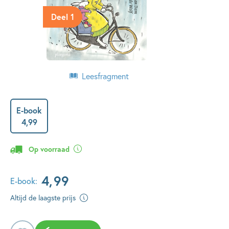
Deel 1
Leesfragment
E-book
4
,
99
Op voorraad
4
,
99
E-book:
Altijd de laagste prijs