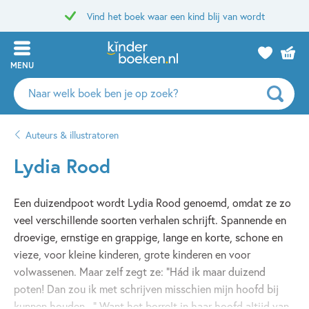
Vind het boek waar een kind blij van wordt
MENU
Zoeken
naar
boeken,
Auteurs & illustratoren
auteurs
en
Lydia Rood
uitgevers
Een duizendpoot wordt Lydia Rood genoemd, omdat ze zo
veel verschillende soorten verhalen schrijft. Spannende en
droevige, ernstige en grappige, lange en korte, schone en
vieze, voor kleine kinderen, grote kinderen en voor
volwassenen. Maar zelf zegt ze: “Hád ik maar duizend
poten! Dan zou ik met schrijven misschien mijn hoofd bij
kunnen houden...” Want het borrelt in haar hoofd altijd van