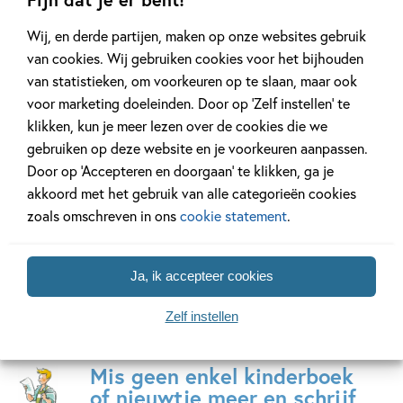
naartoe gaan. Daarom organiseerde Lydia ook een tijd
Wij, en derde partijen, maken op onze websites gebruik
Drakeneilandkampen – helemaal zonder volwassenen!
van cookies. Wij gebruiken cookies voor het bijhouden
Lydia houdt van geschiedenis en is dan ook lid van de
van statistieken, om voorkeuren op te slaan, maar ook
Schrijvers van de Ronde Tafel. Haar mooiste boek vindt ze
voor marketing doeleinden. Door op ‘Zelf instellen’ te
zelf
De ridders van Rosande
.
Drakeneiland
klikken, kun je meer lezen over de cookies die we
Ze komt heel graag op scholen om over haar boeken te
10 delen
gebruiken op deze website en je voorkeuren aanpassen.
praten, en ze is ook Schoolschrijver.
Door op ‘Accepteren en doorgaan’ te klikken, ga je
De laatste jaren heeft ze veel boeken voor jongeren
akkoord met het gebruik van alle categorieën cookies
geschreven, zoals de bejubelde boeken
Niemands meisje
en
Bekijk alle series
zoals omschreven in ons
cookie statement
.
Blauwtje
. En recent
Ontsnapt uit het slot
, met een
heldhaftige jonkvrouw in de hoofdrol.
Ja, ik accepteer cookies
Zelf instellen
Mis geen enkel kinderboek
of nieuwtje meer en schrijf