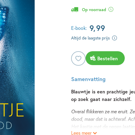
Op voorraad
9
,
99
E-book:
Altijd de laagste prijs
Bestellen
Samenvatting
Blauwtje is een prachtige j
op zoek gaat naar zichzelf.
Overal flikkeren ze me eruit. Z
dood, maar dat is achteraf. Acht
Het kastje met de negen laatjes
Lees meer
elkaar lees... Misschien.