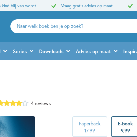
 kind blij van wordt
Vraag gratis advies op maat
Zoeken
naar
boeken,
auteurs
d
Series
Downloads
Advies op maat
Inspir
en
uitgevers
4 reviews
Paperback
E-book
17
,
99
9
,
99