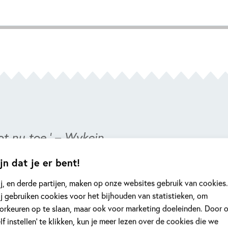
ot nu toe.’ – Wykein
ot nu toe.’ – Wykein
biedt het beste van literatuur en young a
biedt het beste van literatuur en young a
jn dat je er bent!
j, en derde partijen, maken op onze websites gebruik van cookies.
j gebruiken cookies voor het bijhouden van statistieken, om
orkeuren op te slaan, maar ook voor marketing doeleinden. Door 
elf instellen’ te klikken, kun je meer lezen over de cookies die we