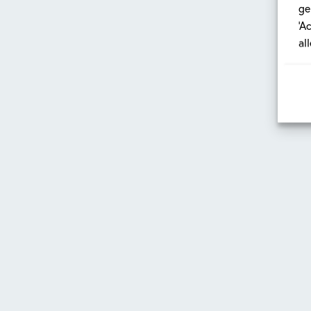
ge
‘A
al