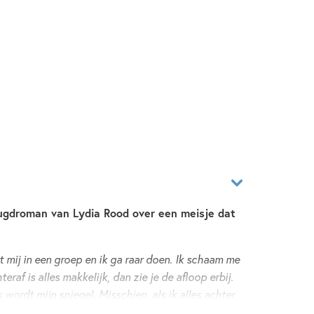
eugdroman van Lydia Rood over een meisje dat
et mij in een groep en ik ga raar doen. Ik schaam me
eraf is alles makkelijk, dan zie je de afloop erbij.
 wordt mijn spiegel. Misschien, als ik alles achter