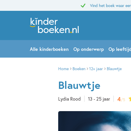
Vind het boek waar een
Alle kinderboeken
Op onderwerp
Op leeftij
Home
Boeken
12+ jaar
Blauwtje
Blauwtje
4
Lydia Rood
13 - 25 jaar
/5