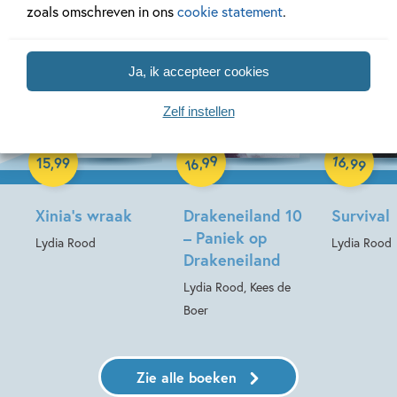
zoals omschreven in ons
cookie statement
.
Ja, ik accepteer cookies
Zelf instellen
Paperback
Paperback
Hardcover
99
16
,
,
15
,
99
99
16
Xinia’s wraak
Drakeneiland 10
Survival
– Paniek op
Lydia Rood
Lydia Rood
Drakeneiland
Lydia Rood, Kees de
Boer
Zie alle boeken