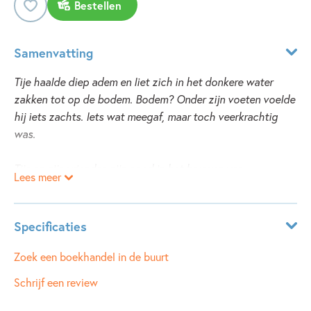
Bestellen
Samenvatting
Tije haalde diep adem en liet zich in het donkere water
zakken tot op de bodem. Bodem? Onder zijn voeten voelde
hij iets zachts. Iets wat meegaf, maar toch veerkrachtig
was.
Tije en zijn vrienden zijn goed in het bouwen van
Lees meer
dammetjes. Zo goed, dat ze het water uit de beek kunnen
laten stromen waarheen zij willen. In een bouwput
bijvoorbeeld.
Specificaties
De volgende dag vinden ze een lichaam op de bodem van
hun zelf aangelegde zwembad. Is hij verdronken? Dan is
Leeftijdsindicatie:
10 - 12 jaar
Zoek een boekhandel in de buurt
het hun schuld!
ISBN:
9789025854232
Schrijf een review
Tije en zijn vrienden willen het lijk het liefst vergeten. Maar
NUR:
283
er verschijnen brieven, in codetaal. Dreigementen worden