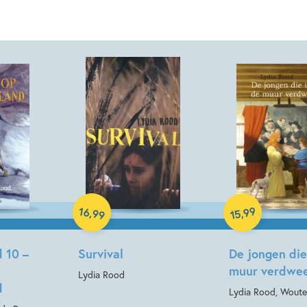
Paperback
Paperback
16
99
,
,
99
15
 10 –
Survival
De jongen die
muur verdwe
Lydia Rood
d
Lydia Rood, Woute