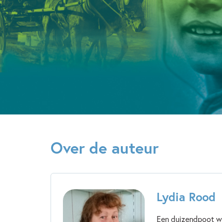
Over de auteur
Lydia Rood
Een duizendpoot wo