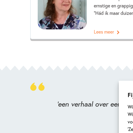
ernstige en grappig
“Hád ik maar duizen
Lees meer
Fi
'een verhaal over een da
Wi
Wi
vo
‘Z