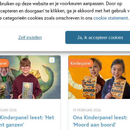
bruiken op deze website en je voorkeuren aanpassen. Door op
ccepteren en doorgaan’ te klikken, ga je akkoord met het gebruik 
le categorieën cookies zoals omschreven in ons
cookie statement
.
Zelf instellen
Ja, ik accepteer cookies
anel
Kinderpanel
RUARI 2026
19 FEBRUARI 2026
Kinderpanel leest: ‘Het
Ons Kinderpanel leest:
nt ganzen’
‘Moord aan boord’