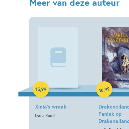
Meer van deze auteur
Paperback
Hardcover
99
,
15
,
99
16
Xinia’s wraak
Drakeneiland
Paniek op
Lydia Rood
Drakeneilan