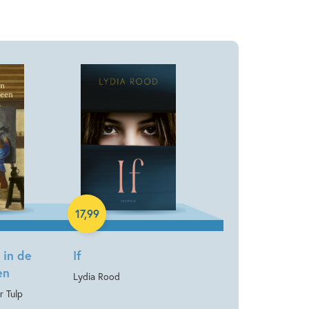
Paperback
17
,
99
 in de
If
en
Lydia Rood
r Tulp