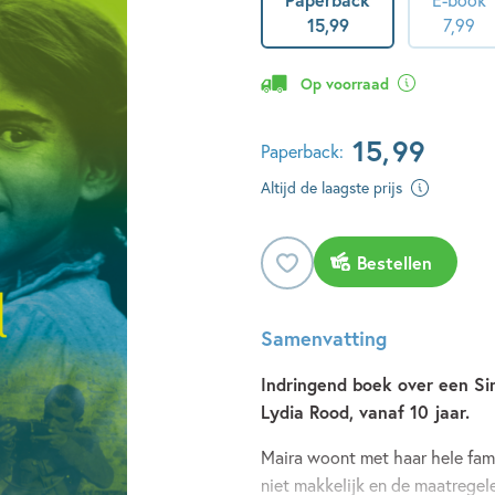
15
,
99
7
,
99
Op voorraad
15
,
99
Paperback:
Altijd de laagste prijs
Bestellen
Samenvatting
Indringend boek over een Si
Lydia Rood, vanaf 10 jaar.
Maira woont met haar hele fam
niet makkelijk en de maatregel