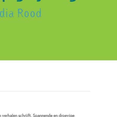
Actie & avontuur
Diversiteit & inclusiviteit
lie & gezin
Geschiedenis
endschap
Lydia Rood
verhalen schrijft. Spannende en droevige,