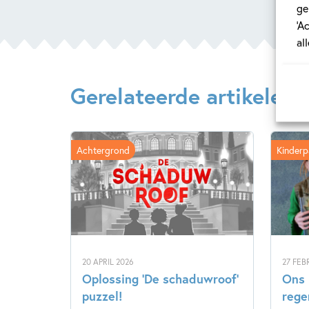
ge
‘A
al
Gerelateerde artikelen
Achtergrond
Kinderp
20 APRIL 2026
27 FEB
Oplossing ‘De schaduwroof’
Ons 
puzzel!
rege