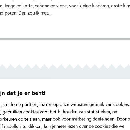
e, lange en korte, schone en vieze, voor kleine kinderen, grote ki
d poten! Dan zou ik met...
jn dat je er bent!
pper meisje, dat je helemaal meesleurt.' – 7
j, en derde partijen, maken op onze websites gebruik van cookies.
j gebruiken cookies voor het bijhouden van statistieken, om
orkeuren op te slaan, maar ook voor marketing doeleinden. Door 
elf instellen’ te klikken, kun je meer lezen over de cookies die we