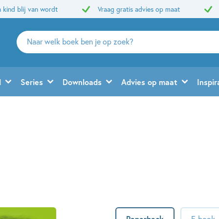
 kind blij van wordt
Vraag gratis advies op maat
Zoeken
naar
boeken,
auteurs
d
Series
Downloads
Advies op maat
Inspir
en
uitgevers
d
Paperback
E-book