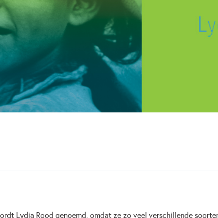
12+ jaar
9 – 12 jaar
Emoties & gevoelens
Fami
Tweede Wereldoorlog
Vri
rdt Lydia Rood genoemd, omdat ze zo veel verschillende soorten 