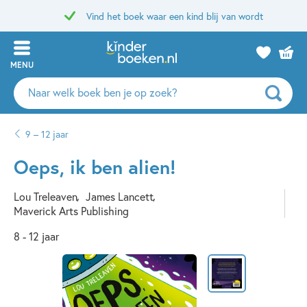
Vind het boek waar een kind blij van wordt
MENU
Zoeken
naar
boeken,
9 – 12 jaar
auteurs
en
Oeps, ik ben alien!
uitgevers
Lou Treleaven
James Lancett
Maverick Arts Publishing
8 - 12 jaar