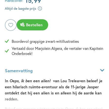
15
,
99
Hardcover:
Altijd de laagste prijs
Bestellen
Boordevol grappige zwart-witillustraties
Vertaald door Marjolein Algera, de vertaler van Kapitein
Onderbroek!
Samenvatting
In
Oeps, ik ben een alien!
van Lou Treleaven beleef je
een hilarisch ruimte-avontuur als de 11-jarige Jasper
ontdekt dat hij een alien is en alleen hij de aarde kan
redden.
Beleef een grappig ruimteavotuur in
Oeps, ik ben een alien!