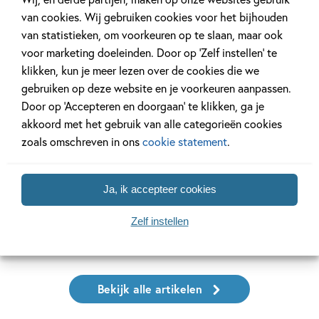
van cookies. Wij gebruiken cookies voor het bijhouden
van statistieken, om voorkeuren op te slaan, maar ook
voor marketing doeleinden. Door op ‘Zelf instellen’ te
Achtergrond
Kinderpanel
klikken, kun je meer lezen over de cookies die we
gebruiken op deze website en je voorkeuren aanpassen.
Door op ‘Accepteren en doorgaan’ te klikken, ga je
akkoord met het gebruik van alle categorieën cookies
20 APRIL 2026
27 FEBRUARI 2026
zoals omschreven in ons
cookie statement
.
Oplossing ‘De schaduwroof’
Ons Kinderpane
puzzel!
regent ganzen’
Ja, ik accepteer cookies
Zelf instellen
Lees meer
Lees meer
Bekijk alle artikelen