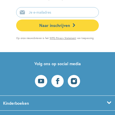
E-
mailadres
Naar inschrijven
Op onze nieuwsbrieven is het
WPG Privacy Statement
van toepassing.
Volg ons op social media
Kinderboeken
Voorleesboeken