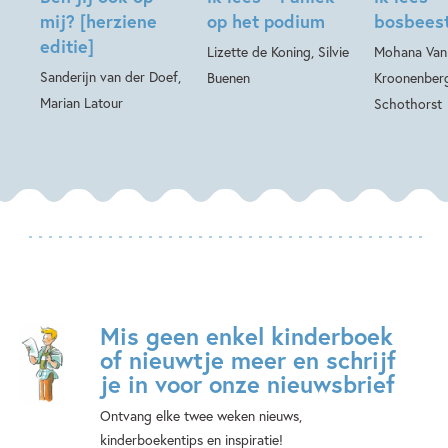
mij? [herziene
op het podium
bosbees
editie]
Lizette de Koning, Silvie
Mohana Van
Sanderijn van der Doef,
Buenen
Kroonenberg
Marian Latour
Schothorst
Mis geen enkel kinderboek
of nieuwtje meer en schrijf
je in voor onze nieuwsbrief
Ontvang elke twee weken nieuws,
kinderboekentips en inspiratie!