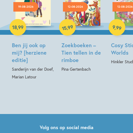
19-08-2026
12-08-2026
12-08-2026
Paperback
Hardcover
99
Hardcover
9
,
99
,
18
,
99
15
Ben jij ook op
Zoekboeken –
Cosy Sti
mij? [herziene
Tien tellen in de
Worlds
editie]
rimboe
Hinkler Stud
Sanderijn van der Doef,
Pina Gertenbach
Marian Latour
Volg ons op social media