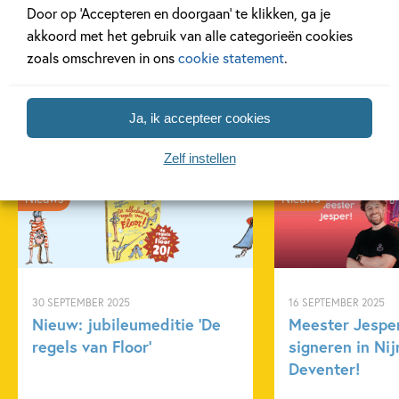
Door op ‘Accepteren en doorgaan’ te klikken, ga je
akkoord met het gebruik van alle categorieën cookies
zoals omschreven in ons
cookie statement
.
Ja, ik accepteer cookies
Gerelateerde artikelen
Zelf instellen
Nieuws
Nieuws
30 SEPTEMBER 2025
16 SEPTEMBER 2025
Nieuw: jubileumeditie ‘De
Meester Jespe
regels van Floor’
signeren in Ni
Deventer!