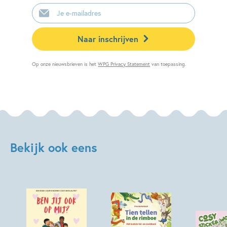
E-
mailadres
Naar inschrijven
Op onze nieuwsbrieven is het
WPG Privacy Statement
van toepassing.
Bekijk ook eens