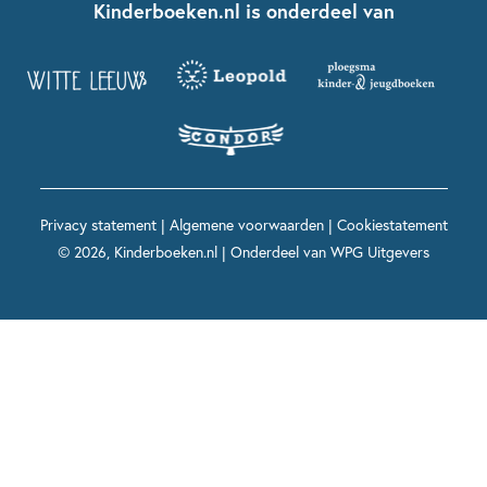
Contact
Kinderboeken.nl is onderdeel van
Kinderboeken diversiteit
Boekentips 9 - 12 jaar
Kikker
Griffels en Penselen
Advies op maat
Grappige kinderboeken
Boekentips 12+ jaar
Spekkie en Sproet
Woutertje Pieterse Prijs
Nieuwsbrief
Spannende kinderboeken
Boekentips 15+ jaar
Mees Kees
Kinderboeken top 10
Alle boeken per onderwerp
Voor volwassenen
De regels van Floor
Prentenboeken top 10
Privacy statement
|
Algemene voorwaarden
|
Cookiestatement
Maxi & Helium
© 2026, Kinderboeken.nl | Onderdeel van
WPG Uitgevers
Voor het onderwijs
Alle kinderboekenpersonages