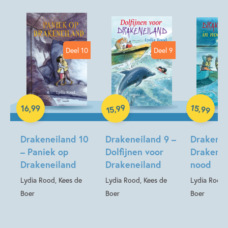
Deel 10
Deel 9
Hardcover
Paperback
Paperback
99
15
,
,
16
,
99
99
15
Drakeneiland 10
Drakeneiland 9 –
Drakenei
– Paniek op
Dolfijnen voor
Drakenei
Drakeneiland
Drakeneiland
nood
Lydia Rood, Kees de
Lydia Rood, Kees de
Lydia Rood,
Boer
Boer
Boer