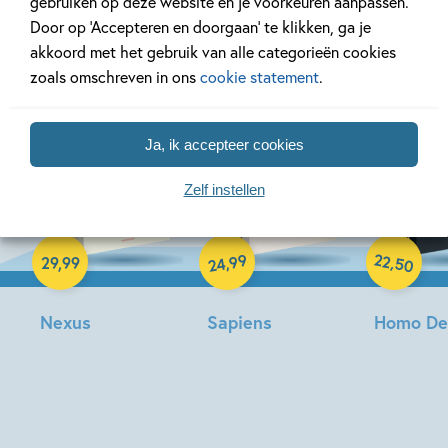
gebruiken op deze website en je voorkeuren aanpassen.
Harari voor volwassenen
Door op ‘Accepteren en doorgaan’ te klikken, ga je
akkoord met het gebruik van alle categorieën cookies
zoals omschreven in ons
cookie statement
.
Ja, ik accepteer cookies
Zelf instellen
Paperback
Paperback
Paperback
22
99
,
,
29
,
99
50
24
Nexus
Sapiens
Homo De