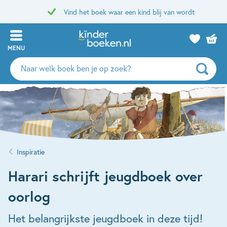
Vind het boek waar een kind blij van wordt
MENU
Zoeken
naar
boeken,
auteurs
en
uitgevers
Inspiratie
Harari schrijft jeugdboek over
oorlog
Het belangrijkste jeugdboek in deze tijd!