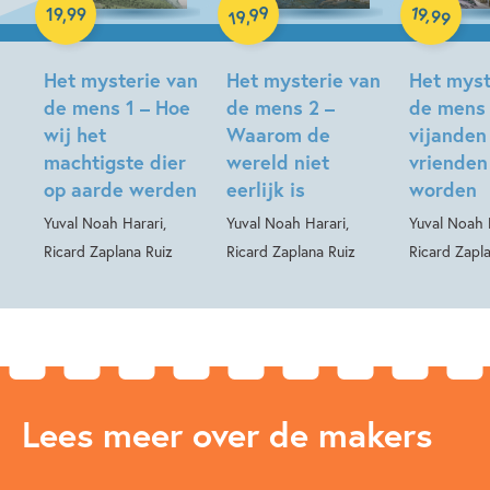
99
19
,
19
,
99
,
99
19
Hardcover
Hardcover
Hardcover
Het mysterie van
Het mysterie van
Het myst
de mens 1 – Hoe
de mens 2 –
de mens
wij het
Waarom de
vijanden
machtigste dier
wereld niet
vrienden
op aarde werden
eerlijk is
worden
Yuval Noah Harari,
Yuval Noah Harari,
Yuval Noah 
Ricard Zaplana Ruiz
Ricard Zaplana Ruiz
Ricard Zapl
Lees meer over de makers