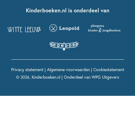
Boekentips 7 - 9 jaar
Fien en Teun
Nationale Voorleesdagen
Contact
Kinderboeken.nl is onderdeel van
Kinderboeken diversiteit
Boekentips 9 - 12 jaar
Kikker
Griffels en Penselen
Advies op maat
Grappige kinderboeken
Boekentips 12+ jaar
Spekkie en Sproet
Woutertje Pieterse Prijs
Nieuwsbrief
Spannende kinderboeken
Boekentips 15+ jaar
Mees Kees
Kinderboeken top 10
Alle boeken per onderwerp
Voor volwassenen
De regels van Floor
Prentenboeken top 10
Privacy statement
|
Algemene voorwaarden
|
Cookiestatement
Maxi & Helium
© 2026, Kinderboeken.nl | Onderdeel van
WPG Uitgevers
Voor het onderwijs
Alle kinderboekenpersonages