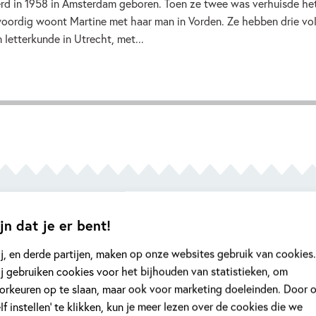
erd in 1958 in Amsterdam geboren. Toen ze twee was verhuisde het
oordig woont Martine met haar man in Vorden. Ze hebben drie vo
 letterkunde in Utrecht, met...
jn dat je er bent!
 onderdeel van de geschiedenis dat verteld 
j, en derde partijen, maken op onze websites gebruik van cookies.
j gebruiken cookies voor het bijhouden van statistieken, om
uchtelingen naar Nederland komen.' Toin Dui
orkeuren op te slaan, maar ook voor marketing doeleinden. Door 
elf instellen’ te klikken, kun je meer lezen over de cookies die we