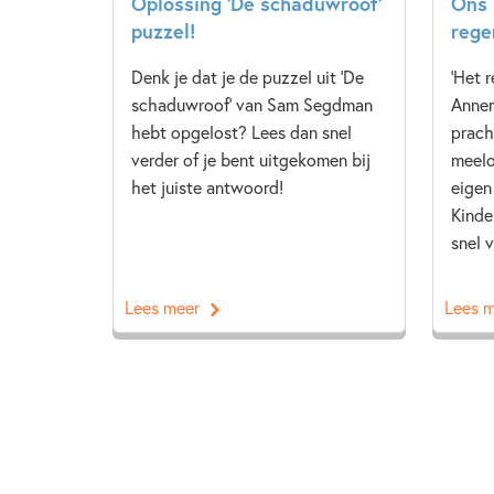
Oplossing ‘De schaduwroof’
Ons 
puzzel!
rege
Denk je dat je de puzzel uit 'De
'Het 
schaduwroof' van Sam Segdman
Annem
hebt opgelost? Lees dan snel
prach
verder of je bent uitgekomen bij
meelo
het juiste antwoord!
eigen
Kinde
snel v
Lees meer
Lees 