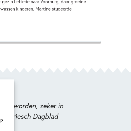
 gezin Letterie naar Voorburg, daar groeide
lwassen kinderen. Martine studeerde
moet worden, zeker in
jx, Friesch Dagblad
op