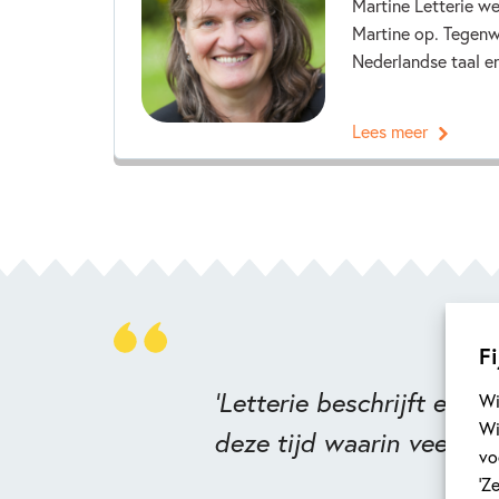
Martine Letterie w
Martine op. Tegenw
Nederlandse taal en
Lees meer
Fi
'Letterie beschrijft een
Wi
Wi
deze tijd waarin veel vl
vo
‘Z