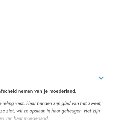
afscheid nemen van je moederland.
 reling vast. Haar handen zijn glad van het zweet,
 ze ziet, wil ze opslaan in haar geheugen. Het zijn
den van haar moederland.
n noodgedwongen uit Indië, dat voortaan Indonesië