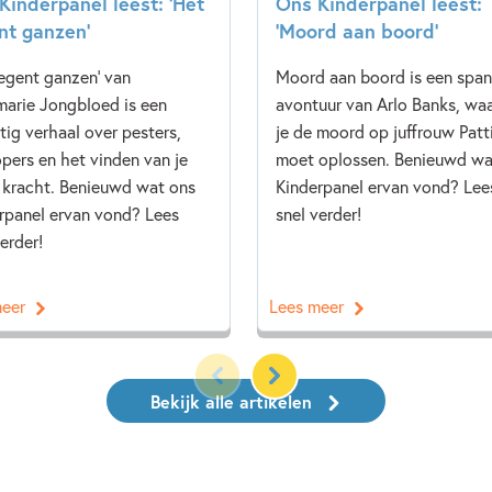
Kinderpanel leest: ‘Het
Ons Kinderpanel leest:
nt ganzen’
‘Moord aan boord’
regent ganzen' van
Moord aan boord is een spa
arie Jongbloed is een
avontuur van Arlo Banks, waa
tig verhaal over pesters,
je de moord op juffrouw Patt
pers en het vinden van je
moet oplossen. Benieuwd wa
 kracht. Benieuwd wat ons
Kinderpanel ervan vond? Lee
rpanel ervan vond? Lees
snel verder!
erder!
meer
Lees meer
Bekijk alle artikelen