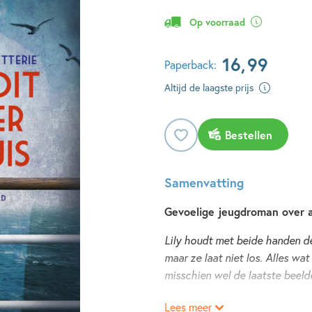
Op voorraad
16
,
99
Paperback:
Altijd de laagste prijs
Bestellen
Samenvatting
Gevoelige jeugdroman over 
Lily houdt met beide handen de
maar ze laat niet los. Alles wat
misschien wel de laatste beel
Lees meer
Lily en haar familie vertrekke