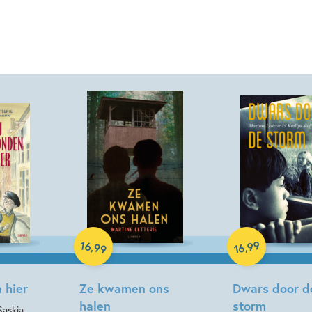
Hardcover
Paperback
16
99
,
,
99
16
 hier
Ze kwamen ons
Dwars door d
halen
storm
Saskia