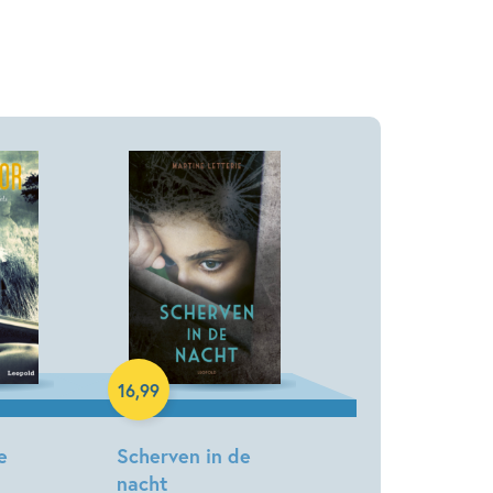
Paperback
16
,
99
e
Scherven in de
nacht