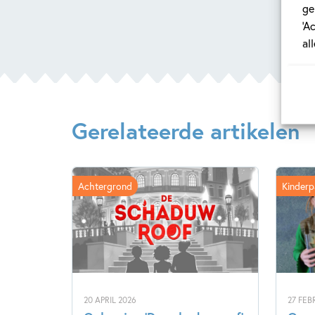
ge
‘A
al
Gerelateerde artikelen
Achtergrond
Kinderp
20 APRIL 2026
27 FEB