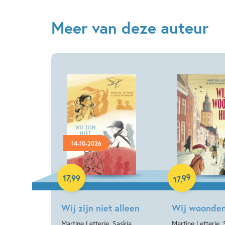
Meer van deze auteur
14-10-2026
Hardcover
Hardcover
99
17
,
99
,
17
Wij zijn niet alleen
Wij woonden
Martine Letterie, Saskia
Martine Letterie, 