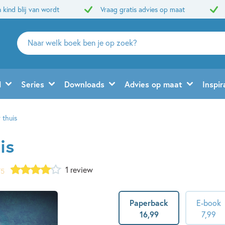
 kind blij van wordt
Vraag gratis advies op maat
Zoeken
naar
boeken,
auteurs
d
Series
Downloads
Advies op maat
Inspir
en
uitgevers
 thuis
is
1 review
/5
Paperback
E-book
16
,
99
7
,
99