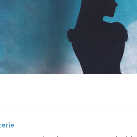
Ontwikkeling kind
Oorlog
Zelfvertrouwen & weerbaarheid
terie