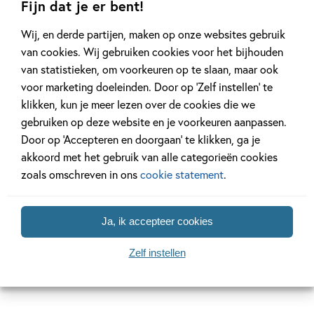
Fijn dat je er bent!
Wij, en derde partijen, maken op onze websites gebruik
van cookies. Wij gebruiken cookies voor het bijhouden
van statistieken, om voorkeuren op te slaan, maar ook
14 SEPTEMBER 2025
12 MAART 2025
voor marketing doeleinden. Door op ‘Zelf instellen’ te
Ons Kinderpanel leest: ‘De
Ben jij al klaa
klikken, kun je meer lezen over de cookies die we
blauwevinvistemster’
Week van het 
gebruiken op deze website en je voorkeuren aanpassen.
Door op ‘Accepteren en doorgaan’ te klikken, ga je
akkoord met het gebruik van alle categorieën cookies
Lees meer
Lees meer
zoals omschreven in ons
cookie statement
.
Ja, ik accepteer cookies
Bekijk alle artikelen
Zelf instellen