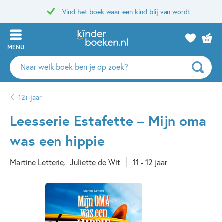
Vind het boek waar een kind blij van wordt
MENU
Zoeken
naar
boeken,
12+ jaar
auteurs
en
Leesserie Estafette – Mijn oma
uitgevers
was een hippie
Martine Letterie
Juliette de Wit
11 - 12 jaar