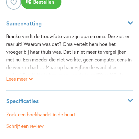
Bestellen
Samenvatting
Branko vindt de trouwfoto van zijn opa en oma. Die ziet er
raar uit! Waarom was dat? Oma vertelt hem hoe het
vroeger bij haar thuis was. Dat is niet meer te vergelijken
met nu. Een moeder die niet werkte, geen computer, eens in
de week in bad … Maar op haar vijftiende werd alles
anders! Een kijkje in het leven van de jaren ‘50 en ‘60. Je
Lees meer
leest in dit boek over de jaren ’50 en hoe de hippies in die
tijd ineens alles anders gingen doen. Meer kleur en fleur in
het leven! Met grappige weetjes over onder meer kleding,
Specificaties
eetgewoontes en communes. Een kleurrijk en informatief
boek vol met foto’s en illustraties.
Leeftijdsindicatie:
11 - 12 jaar
Zoek een boekhandel in de buurt
ISBN:
9789048735655
Schrijf een review
NUR:
212