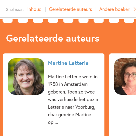
Type:
Hardcover
Inhoud
Gerelateerde auteurs
Andere boeken uit 
Snel naar:
Auteur(s):
Martine Letterie
Illustrator:
Juliette de Wit
Prijs:
14
,
99
Gerelateerde auteurs
Aantal pagina's:
48
Uitgever:
Zwijsen Uitgeverij
Verschijningsdatum:
24-12-2018
Martine Letterie
Kenmerken van dit boek
Martine Letterie werd in
12+ jaar
Geschiedenis
Non-fictie
1958 in Amsterdam
geboren. Toen ze twee
Martine Letterie
Juliette de Wit
was verhuisde het gezin
Letterie naar Voorburg,
daar groeide Martine
op....