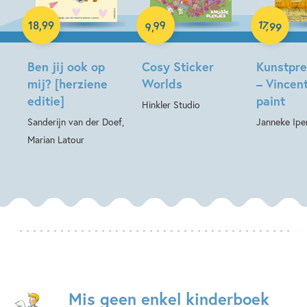
Paperback
Hardcover
17
99
,
18
,
99
99
,
9
Hardcover
Ben jij ook op
Cosy Sticker
Kunstpr
mij? [herziene
Worlds
– Vincent
editie]
paint
Hinkler Studio
Sanderijn van der Doef,
Janneke Ipe
Marian Latour
Mis geen enkel kinderboek