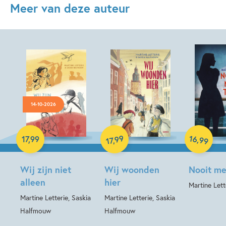
Meer van deze auteur
14-10-2026
Paperback
Hardcover
Hardcover
16
99
,
17
,
99
,
99
17
Wij zijn niet
Wij woonden
Nooit me
alleen
hier
Martine Lett
Martine Letterie, Saskia
Martine Letterie, Saskia
Halfmouw
Halfmouw