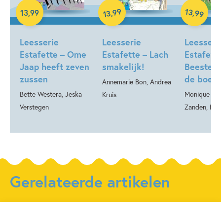
99
13
,
,
13
,
99
99
13
Hardcover
Hardcover
Hardcover
Leesserie
Leesserie
Leesseri
Estafette – Ome
Estafette – Lach
Estafett
Jaap heeft zeven
smakelijk!
Beestenb
zussen
de boer
Annemarie Bon, Andrea
Bette Westera, Jeska
Monique van
Kruis
Verstegen
Zanden, Hele
Gerelateerde artikelen
Kinderpanel
Nieuws