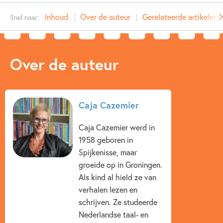
Type:
E-book
Inhoud
Over de auteur
Gerelateerde artikelen
Snel naar:
Auteur(s):
Caja Cazemier
Prijs:
9
,
99
Aantal pagina's:
188
Over de auteur
Uitgever:
Ploegsma
Verschijningsdatum:
26-08-2010
Kenmerken van e-book
Caja Cazemier
12+ jaar
9 – 12 jaar
Dagelijks leven
Caja Cazemier werd in
1958 geboren in
Familie & gezin
Meidenboeken
Realistisch
Spijkenisse, maar
Sport
Caja Cazemier
groeide op in Groningen.
Als kind al hield ze van
verhalen lezen en
schrijven. Ze studeerde
Nederlandse taal- en