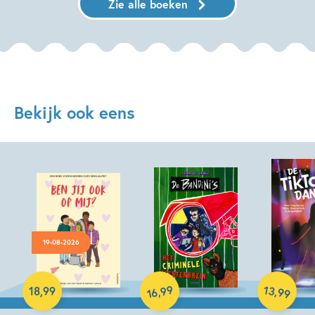
Zie alle boeken
Bekijk ook eens
19-08-2026
Hardcover
Hardcover
Hardcover
99
13
,
,
18
,
99
99
16