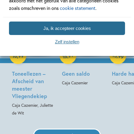
akkoord met het gebruik van alle categorieën cookies
zoals omschreven in ons
cookie statement
.
Ja, ik accepteer cookies
Paperback
Paperback
Zelf instellen
99
15
,
,
16
,
99
99
15
Hardcover
Toneellezen –
Geen saldo
Harde h
Afscheid van
Caja Cazemier
Caja Cazemi
meester
Vliegendekiep
Caja Cazemier, Juliette
de Wit