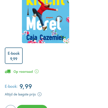
E-book
9
,
99
Op voorraad
9
,
99
E-book:
Altijd de laagste prijs