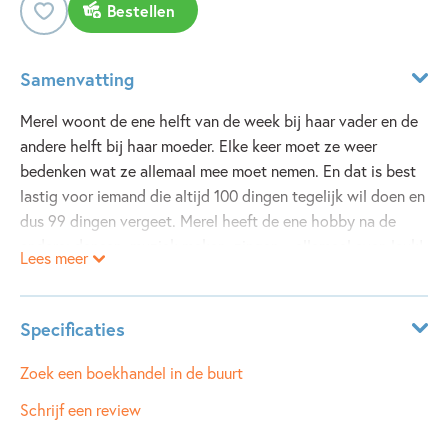
Bestellen
Samenvatting
Merel woont de ene helft van de week bij haar vader en de
andere helft bij haar moeder. Elke keer moet ze weer
bedenken wat ze allemaal mee moet nemen. En dat is best
lastig voor iemand die altijd 100 dingen tegelijk wil doen en
dus 99 dingen vergeet. Merel heeft de ene hobby na de
andere: dansen, muziek maken, zingen... allemaal even leuk!
Lees meer
Maar nu zit ze op musicalklas, en dat is misschien wel nét
ietsje leuker. Zeker als ze de kans krijgt om mee te doen aan
een echte musical die in grote theaters zal gaan draaien.
Specificaties
Maar daarvoor moet ze wel eerst auditie doen...
Leeftijdsindicatie:
10 - 13 jaar
Zoek een boekhandel in de buurt
ISBN:
9789021668390
Schrijf een review
NUR:
283