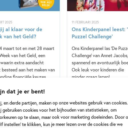
RT 2025
11 FEBRUARI 2025
ij al klaar voor de
Ons Kinderpanel leest: 
 van het Geld?
Puzzel Challenge’
4 maart tot en met 28 maart
Ons Kinderpanel las 'De Puzz
 Week van het Geld, een
Challenge' van Annet Jacobs
waarin extra aandacht
spannend en avontuurlijk boe
 besteed aan het maken van
Ook leuk voor kinderen die
andige financiële keuzes
minder graag lezen!
jongeren. Het nieuwste boek
jn dat je er bent!
aja Cazemier, Geen Saldo,
hier perfect op aan.
j, en derde partijen, maken op onze websites gebruik van cookies.
j gebruiken cookies voor het bijhouden van statistieken, om
meer
Lees meer
orkeuren op te slaan, maar ook voor marketing doeleinden. Door 
elf instellen’ te klikken, kun je meer lezen over de cookies die we