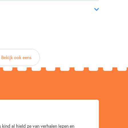
aar
21666839
azemier
Bekijk ook eens
ma
2009
Emoties & gevoelens
 kind al hield ze van verhalen lezen en
wikkeling kind
Op & rond school