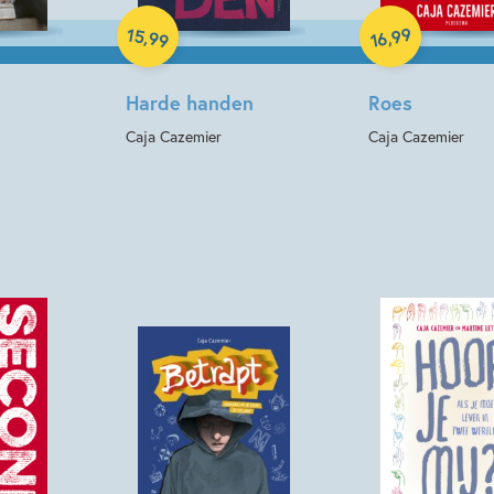
15
99
,
,
99
16
Harde handen
Roes
Caja Cazemier
Caja Cazemier
Hardcover
Hardcover