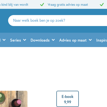
 kind blij van wordt
Vraag gratis advies op maat
Zoeken
naar
boeken,
auteurs
d
Series
Downloads
Advies op maat
Inspir
en
uitgevers
E-book
9
,
99