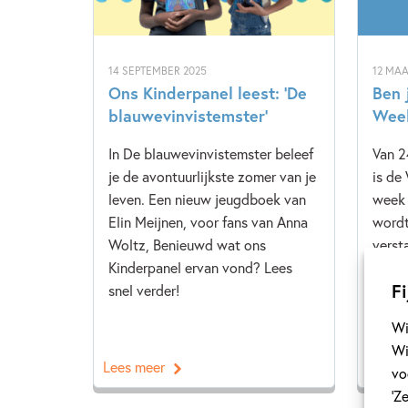
14 SEPTEMBER 2025
12 MAA
Ons Kinderpanel leest: ‘De
Ben j
blauwevinvistemster’
Week
In De blauwevinvistemster beleef
Van 2
je de avontuurlijkste zomer van je
is de
leven. Een nieuw jeugdboek van
week 
Elin Meijnen, voor fans van Anna
wordt
Woltz, Benieuwd wat ons
verst
Kinderpanel ervan vond? Lees
door 
Fi
snel verder!
van C
sluit 
Wi
Wi
Lees meer
Lees 
vo
‘Z