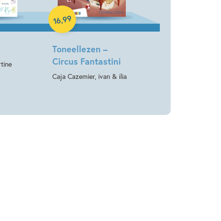
99
,
16
Toneellezen –
Circus Fantastini
tine
Caja Cazemier, ivan & ilia