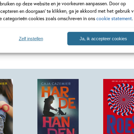
bruiken op deze website en je voorkeuren aanpassen. Door op
ccepteren en doorgaan’ te klikken, ga je akkoord met het gebruik 
Bekijk alle artikelen
le categorieën cookies zoals omschreven in ons
cookie statement
.
Zelf instellen
Ja, ik accepteer cookies
Paperback
Paperback