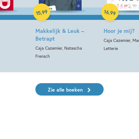
99
16
,
,
99
15
Makkelijk & Leuk –
Hoor je mij?
Betrapt
Caja Cazemier, Mar
Caja Cazemier, Natascha
Letterie
Frensch
Zie alle boeken