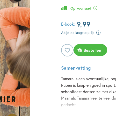
Op voorraad
9
,
99
E-book:
Altijd de laagste prijs
Bestellen
Samenvatting
Tamara is een avontuurlijke, po
Ruben is knap en goed in sport
schoolfeest dansen ze met elkaa
Maar als Tamara veel te veel dr
gedacht...
Lees meer