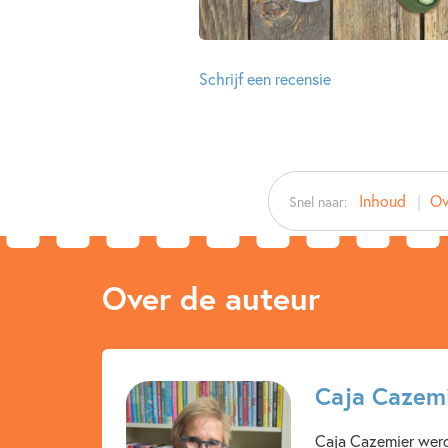
Schrijf een recensie
Inhoud
Ov
Snel naar:
Over de auteur
Caja Cazem
Caja Cazemier werd 