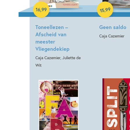
Hardcover
99
,
16
,
99
15
Toneellezen –
Geen saldo
Afscheid van
Caja Cazemier
meester
Vliegendekiep
Caja Cazemier, Juliette de
Wit
Paperback
Paperback