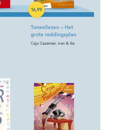
16
,
99
Toneellezen – Het
grote reddingsplan
Caja Cazemier, ivan & ilia
Hardcover