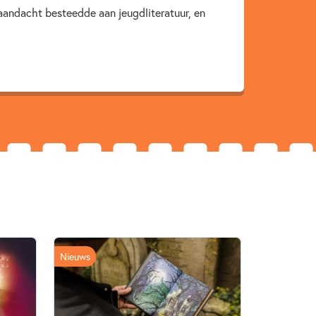
 aandacht besteedde aan jeugdliteratuur, en
rtrouwen & weerbaarheid
Caja Cazemier
Nieuws