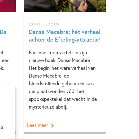
28 OKTOBER 2024
‘De
Danse Macabre: hét verhaal
achter de Efteling-attractie!
el
Paul van Loon vertelt in zijn
, een
nieuwe boek ‘Danse Macabre –
k.
Het begin’ het ware verhaal van
Danse Macabre: de
bloedstollende gebeurtenissen
die plaatsvonden vóór het
spookspektakel dat wacht in de
mysterieuze abdij.
Lees meer
op