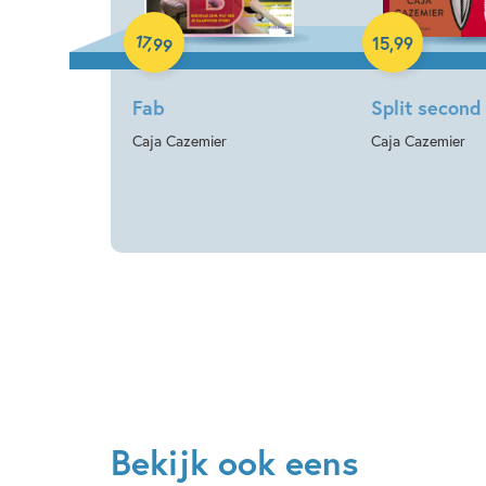
17
,
15
,
99
99
Fab
Split second
Caja Cazemier
Caja Cazemier
Bekijk ook eens