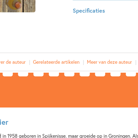
Specificaties
Leeftijdsindicatie:
11 - 15 j
ISBN:
97890
NUR:
283
Type:
E-book
Auteur(s):
Caja C
er de auteur
Gerelateerde artikelen
Meer van deze auteur
Prijs:
9
,
99
Aantal pagina's:
128
Uitgever:
Ploegs
Verschijningsdatum:
27-08-
Kenmerken van e-book
ier
12+ jaar
Dagelijks leven
in 1958 geboren in Spijkenisse, maar groeide op in Groningen. Als
Liefde & verliefdheid
Ont