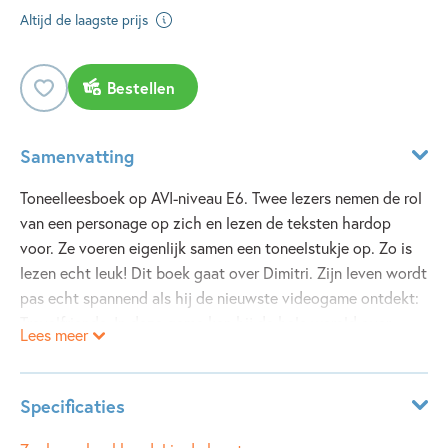
Altijd de laagste prijs
Bestellen
Samenvatting
Toneelleesboek op AVI-niveau E6. Twee lezers nemen de rol
van een personage op zich en lezen de teksten hardop
voor. Ze voeren eigenlijk samen een toneelstukje op. Zo is
lezen echt leuk! Dit boek gaat over Dimitri. Zijn leven wordt
pas echt spannend als hij de nieuwste videogame ontdekt:
Travelfriends. In deze game kan hij de hele wereld over
Lees meer
reizen en moet hij opdrachten uitvoeren. Dimitri heeft maar
één doel. Hij wil de beste worden! Maar dan krijgt hij van
zijn ouders een game-verbod. Gaat het hem nog lukken om
Specificaties
de virtuele wereldreis te winnen?
Leeftijdsindicatie:
9 - 11 jaar