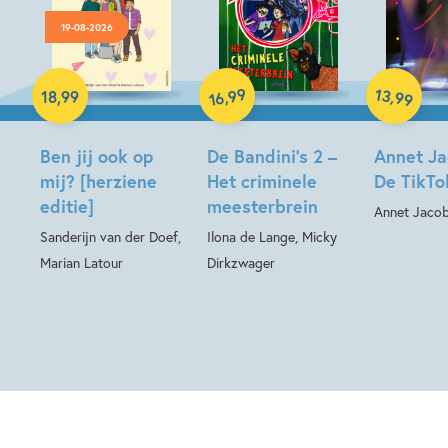
19-08-2026
Hardcover
Hardcover
Hardcover
99
13
,
,
18
,
99
99
16
Ben jij ook op
De Bandini’s 2 –
Annet Ja
mij? [herziene
Het criminele
De TikTo
editie]
meesterbrein
Annet Jaco
Sanderijn van der Doef,
Ilona de Lange, Micky
Marian Latour
Dirkzwager