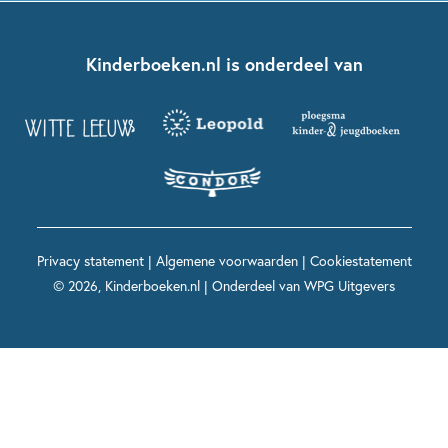
Kinderjury
Over ons
Kinderboeken klassiekers
Boekentips 7 - 9 jaar
Fien en Teun
Nationale Voorleesdagen
Contact
Kinderboeken.nl is onderdeel van
Kinderboeken diversiteit
Boekentips 9 - 12 jaar
Kikker
Griffels en Penselen
Advies op maat
Grappige kinderboeken
Boekentips 12+ jaar
Spekkie en Sproet
Woutertje Pieterse Prijs
Nieuwsbrief
Spannende kinderboeken
Boekentips 15+ jaar
Mees Kees
Kinderboeken top 10
Alle boeken per onderwerp
Voor volwassenen
De regels van Floor
Prentenboeken top 10
Privacy statement
|
Algemene voorwaarden
|
Cookiestatement
Maxi & Helium
© 2026, Kinderboeken.nl | Onderdeel van
WPG Uitgevers
Voor het onderwijs
Alle kinderboekenpersonages