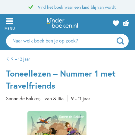
Vind het boek waar een kind blij van wordt
MENU
Zoeken
naar
boeken,
9 – 12 jaar
auteurs
en
Toneellezen – Nummer 1 met
uitgevers
Travelfriends
Sanne de Bakker
ivan & ilia
9 - 11 jaar