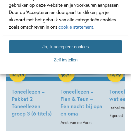
'Toneellezen'
gebruiken op deze website en je voorkeuren aanpassen.
Door op ‘Accepteren en doorgaan’ te klikken, ga je
akkoord met het gebruik van alle categorieën cookies
zoals omschreven in ons
cookie statement
.
Ja, ik accepteer cookies
Zelf instellen
Samengesteld pakket
Hardcover
Hardcover
99
16
,
,
101
,
94
99
16
Toneellezen –
Toneellezen –
Toneelle
Pakket 2
Fien & Teun –
wat een 
Toneellezen
Een nacht bij opa
Isabel Verst
groep 3 (6 titels)
en oma
Egeraat
Anet van de Vorst