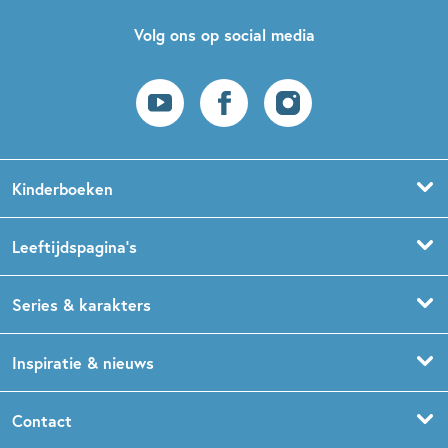
Volg ons op social media
Kinderboeken
Voorleesboeken
Leeftijdspagina’s
Prentenboeken
Boekentips 0 - 1,5 jaar
Series & karakters
Peuterboeken
Boekentips 1,5 - 3 jaar
De Gorgels
Inspiratie & nieuws
Babyboeken
Boekentips 3 - 5 jaar
Dog Man
Kinderboekenweek
Contact
Sprookjesboeken
Boekentips 5 - 7 jaar
Dolfje Weerwolfje