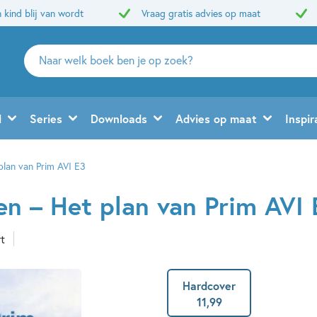
 kind blij van wordt
Vraag gratis advies op maat
Zoeken
naar
boeken,
auteurs
d
Series
Downloads
Advies op maat
Inspir
en
uitgevers
 plan van Prim AVI E3
zen – Het plan van Prim AVI
rt
Hardcover
11
,
99