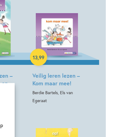
Hardcover
13
,
99
ezen –
Veilig leren lezen –
s en
Kom maar mee!
ls
Berdie Bartels, Els van
 van
Egeraat
op