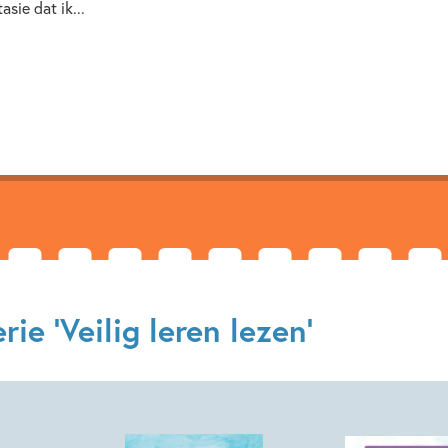
asie dat ik...
ie 'Veilig leren lezen'