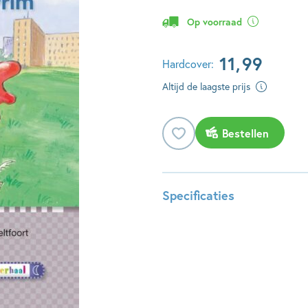
Op voorraad
11
,
99
Hardcover:
Altijd de laagste prijs
Bestellen
Specificaties
ISBN:
97890
NUR:
287
Type:
Hardco
Auteur(s):
Esther 
Illustrator:
Els Ver