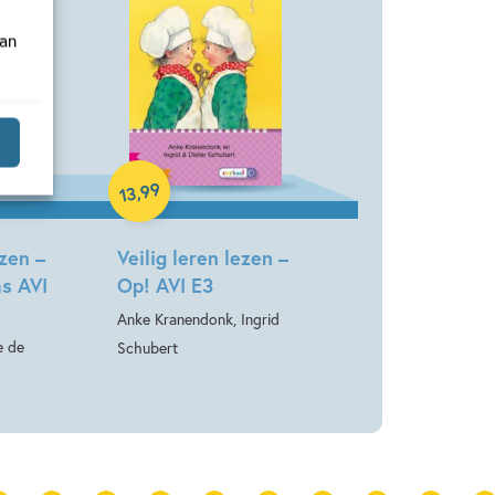
van
Hardcover
99
,
13
ezen –
Veilig leren lezen –
s AVI
Op! AVI E3
Anke Kranendonk, Ingrid
e de
Schubert