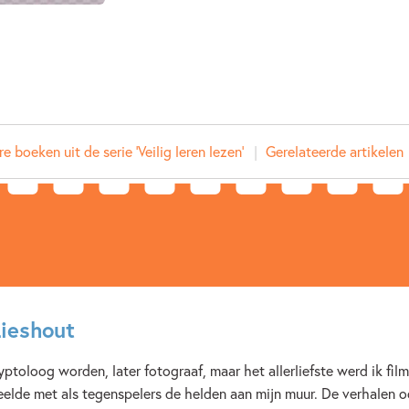
Prijs:
11
,
99
Uitgever:
Zwijsen
Verschijningsdatum:
19-05-
Kenmerken van dit boek
e boeken uit de serie 'Veilig leren lezen'
Gerelateerde artikelen
Beginnende lezer & AVI boeken
Els Vermeltfoort
Lieshout
yptoloog worden, later fotograaf, maar het allerliefste werd ik film
eelde met als tegenspelers de helden aan mijn muur. De verhalen o