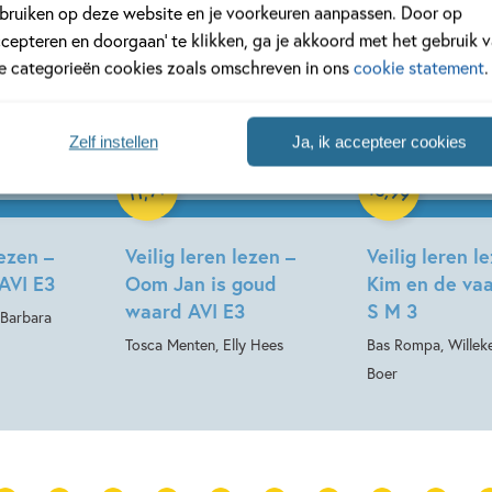
bruiken op deze website en je voorkeuren aanpassen. Door op
ccepteren en doorgaan’ te klikken, ga je akkoord met het gebruik 
le categorieën cookies zoals omschreven in ons
cookie statement
.
Zelf instellen
Ja, ik accepteer cookies
Hardcover
Hardcover
13
99
,
,
99
11
lezen –
Veilig leren lezen –
Veilig leren l
 AVI E3
Oom Jan is goud
Kim en de vaa
waard AVI E3
S M 3
 Barbara
Tosca Menten, Elly Hees
Bas Rompa, Willek
Boer