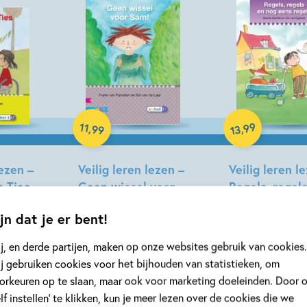
Hardcover
Hardcover
99
11
,
,
99
13
lezen –
Veilig leren lezen –
Veilig leren l
n Ties
Geen wissel voor
Regels, regel
 M3
Sam! AVI E4
nog eens rege
jn dat je er bent!
 De
Frank van Pamelen, Siri
Berdie Bartels, Els
van de Laar
Egeraat
j, en derde partijen, maken op onze websites gebruik van cookies.
j gebruiken cookies voor het bijhouden van statistieken, om
orkeuren op te slaan, maar ook voor marketing doeleinden. Door 
elf instellen’ te klikken, kun je meer lezen over de cookies die we