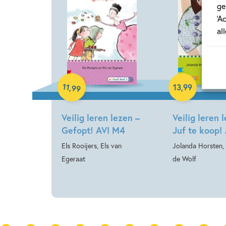
ge
‘A
al
Hardcover
Hardcover
11
,
13
,
99
99
Veilig leren lezen –
Veilig leren 
Gefopt! AVI M4
Juf te koop!
Els Rooijers, Els van
Jolanda Horsten,
Egeraat
de Wolf