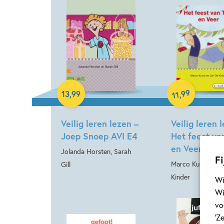
Hardcover
Hardcover
99
13
,
99
,
11
Veilig leren lezen –
Veilig leren 
Joep Snoep AVI E4
Het feest va
en Veer AVI
Jolanda Horsten, Sarah
Fi
Marco Kunst, Jan
Gill
Kinder
Wi
Wi
vo
‘Z