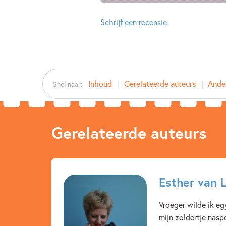
Schrijf een recensie
Inhoud
Gerelateerde auteurs
Ander
Snel naar:
Gerelateerde auteurs
Esther van 
Vroeger wilde ik eg
mijn zoldertje nasp