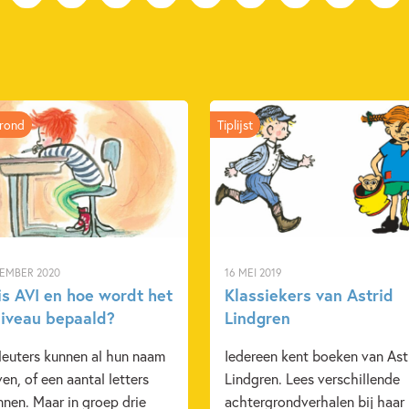
rond
Tiplijst
TEMBER 2020
16 MEI 2019
is AVI en hoe wordt het
Klassiekers van Astrid
niveau bepaald?
Lindgren
leuters kunnen al hun naam
Iedereen kent boeken van Ast
ven, of een aantal letters
Lindgren. Lees verschillende
nen. Maar in groep drie
achtergrondverhalen bij haar