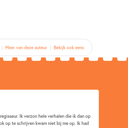
2016
Meer van deze auteur
Bekijk ook eens
Woorden & taal
Esther van Lieshout
regisseur. Ik verzon hele verhalen die ik dan op
ok op te schrijven kwam niet bij me op. Ik had